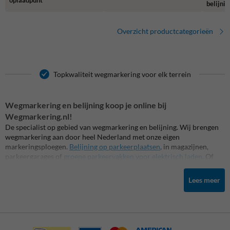
belijnin
Overzicht productcategorieën
Topkwaliteit wegmarkering voor elk terrein
Wegmarkering en belijning koop je online bij
Wegmarkering.nl!
De specialist op gebied van wegmarkering en belijning. Wij brengen
wegmarkering aan door heel Nederland met onze eigen
markeringsploegen.
Belijning op parkeerplaatsen
, in magazijnen,
parkeergarages of
groene parkeervakken voor elektrisch laden
. Of
grond- of wegmarkering voor een rookvrij terrein of kleurrijke
thermoplastische markeringen voor op schoolpleinen. Daarnaast
Lees meer
leveren we een ruim assortiment aan doe-het-zelf
markeringsproducten, zoals
wegenverf
, markeringsverf of tijdelijke
krijtspray's in blikken of spuitbussen met bijbehorend materieel,
zoals een lijnspuit- of markeerwagen. Ook leveren we een ruim
assortiment aan gerelateerde producten, zoals
thermoplast
,