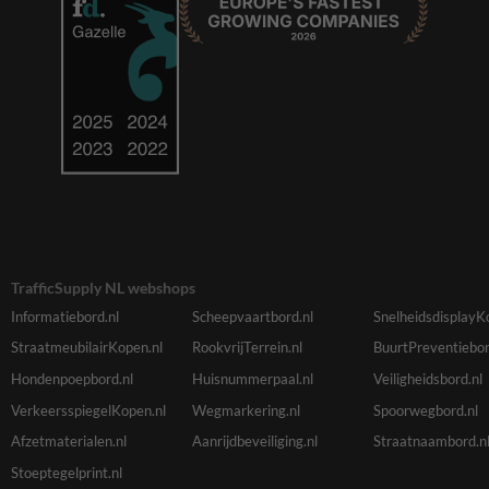
TrafficSupply NL webshops
Informatiebord.nl
Scheepvaartbord.nl
SnelheidsdisplayK
StraatmeubilairKopen.nl
RookvrijTerrein.nl
BuurtPreventiebor
Hondenpoepbord.nl
Huisnummerpaal.nl
Veiligheidsbord.nl
VerkeersspiegelKopen.nl
Wegmarkering.nl
Spoorwegbord.nl
Afzetmaterialen.nl
Aanrijdbeveiliging.nl
Straatnaambord.n
Stoeptegelprint.nl