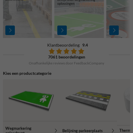
oplossingen
Klantbeoordeling
9.4
7061 beoordelingen
Onafhankelijke reviews door FeedbackCompany
Kies een productcategorie
Wegmarkering
Thermop
Belijning parkeerplaats
oplaadpunt