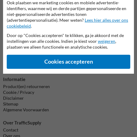
Neem contact met ons op
Ook plaatsen we marketing cookies en mobiele advertentie-
identifiers, waarmee wij en derde partijen gepersonaliseerde en
Wij zijn op werkdagen (van 8.00 tot 17.00) te bereiken op 038-
niet-gepersonaliseerde advertenties tonen
7920070.
(advertentiepersonalisatie). Meer weten?
Lees hier alles over ons
Vragen? Stuur een e-mail naar
info@trafficsupply.nl
of vul het
cookiebeleid
.
formulier in en we reageren zo spoedig mogelijk.
Door op "Cookies accepteren" te klikken, ga je akkoord met de
info@trafficsupply.nl
instellingen van alle cookies. Indien je kiest voor
weigeren
,
plaatsen we alleen functionele en analytische cookies.
Alle contactgegevens
Cookies accepteren
Informatie
Product(en) retourneren
Cookie / Privacy
Disclaimer
Sitemap
Algemene Voorwaarden
Over TrafficSupply
Contact
Over ons