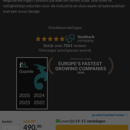
wegmarkeringen rondom parkeerterreinen maar ook diverse
veiligheidsproducten voor de industrie en duurzaam straatmeubilair
met een mooi design.
Klantbeoordelingen
Bekijk onze
7061
reviews
Ontvanger prestigieuze awards
productopties tonen
Levertijd:
14-15 werkdagen
500,00
Aantal:
490,
00