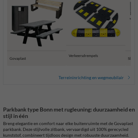
Verkeersdrempels
Govaplast
Slagb
Terreininrichting en wegmeubilair
Parkbank type Bonn met rugleuning: duurzaamheid en
stijl in één
Breng elegantie en comfort naar elke buitenruimte met de Govaplast
parkbank. Deze stijlvolle zitbank, vervaardigd uit 100% gerecycled
kunststof, combineert tijdloos design met robuuste duurzaamheid.