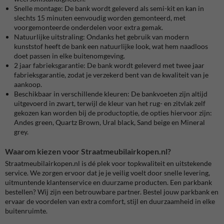
Snelle montage:
De bank wordt geleverd als semi-kit en kan in
slechts 15 minuten eenvoudig worden gemonteerd, met
voorgemonteerde onderdelen voor extra gemak.
Natuurlijke uitstraling:
Ondanks het gebruik van modern
kunststof heeft de bank een natuurlijke look, wat hem naadloos
doet passen in elke buitenomgeving.
2 jaar fabrieksgarantie:
De bank wordt geleverd met twee jaar
fabrieksgarantie, zodat je verzekerd bent van de kwaliteit van je
aankoop.
Beschikbaar in verschillende kleuren:
De bankvoeten zijn altijd
uitgevoerd in zwart, terwijl de kleur van het rug- en zitvlak zelf
gekozen kan worden bij de productoptie, de opties hiervoor zijn:
Andes green, Quartz Brown, Ural black, Sand beige en Mineral
grey.
Waarom kiezen voor Straatmeubilairkopen.nl?
Straatmeubilairkopen.nl is dé plek voor topkwaliteit en uitstekende
service. We zorgen ervoor dat je je veilig voelt door snelle levering,
uitmuntende klantenservice en duurzame producten. Een parkbank
bestellen? Wij zijn een betrouwbare partner. Bestel jouw parkbank en
ervaar de voordelen van extra comfort, stijl en duurzaamheid in elke
buitenruimte.