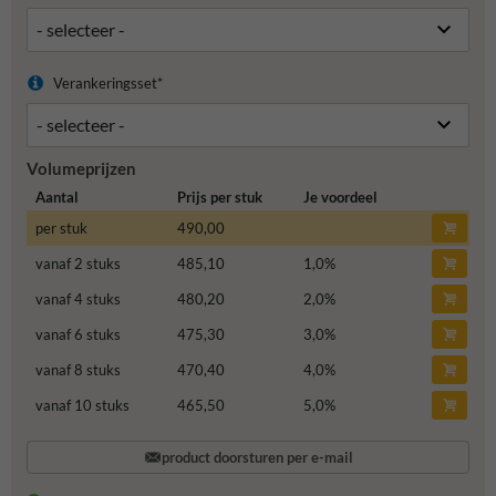
Verankeringsset*
Volumeprijzen
Aantal
Prijs per stuk
Je voordeel
per stuk
490,00
vanaf 2 stuks
485,10
1,0
%
vanaf 4 stuks
480,20
2,0
%
vanaf 6 stuks
475,30
3,0
%
vanaf 8 stuks
470,40
4,0
%
vanaf 10 stuks
465,50
5,0
%
product doorsturen per e-mail