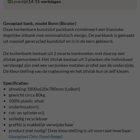
Levertijd:
14-15 werkdagen
Govaplast bank, model Bonn (Bicolor)
Deze herkenbare kunststof parkbank combineert een klassieke
degelijke zitbank met minimalistisch design. De parkbank is gemaakt
uit massief gerecycled kunststof en is in de kern gekleurd.
De buitenbank bestaat uit 2 zwarte bankvoeten met daarop een
zitvlak gemonteerd. Het zitvlak bestaat uit 3 planken die individueel
verstevigd zijn met een verzonken metalen profiel aan de onderzijde.
De kleurstelling van de rugleuning en het zitvlak kun je zelf kiezen.
Specificaties:
afmeting 1800x620x780mm (LxBxH)
gewicht circa 80kg
100% plastic afval
onderhoudsvrij
rot- en splintervrij
volledig recyclebaar
graffiti is makkelijk verwijderbaar
product snel nodig? Deze kleurstelling is uit voorraad leverbaar:
Govaplast Oslo (Sand Beige)