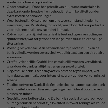
zonder in te boeten op kwaliteit.
Onderhoudsvrij:
Door het gebruik van duurzame materialen is
deze bank onderhoudsvrij en behoudt het zijn kwaliteit zonder
extra kosten of behandelingen.
Weerbestendig:
Ontworpen om alle weersomstandigheden te
weerstaan, van UV-straling tot vocht, waardoor de bank perfect is
voor buitengebruik, ongeacht het klimaat.
Rot- en splintervrij:
Het materiaal is bestand tegen verrotting en
splintert niet, wat zorgt voor een lange levensduur en een veilige
zitervaring.
Volledig recyclebaar:
Aan het einde van zijn levensduur kan de
bank volledig worden gerecycled, wat bijdraagt aan een circulaire
economie.
Graffiti-vriendelijk:
Graffiti kan gemakkelijk worden verwijderd,
waardoor de bank er altijd netjes en verzorgd uitziet.
Slagvast:
De bank is zeer slagvast en bestand tegen impact, wat
hem duurzaam maakt voor intensief gebruik zonder vervorming of
schade.
Flexibel ontwerp:
Dankzij de flexibele eigenschappen past de bank
zich moeiteloos aan diverse omgevingen aan, ideaal voor parken,
pleinen en tuinen.
Geschikt voor buitengebruik:
De bank is speciaal ontworpen voor
buitengebruik en behoudt zijn kwaliteit in zowel zonnige als koude
weersomstandigheden.