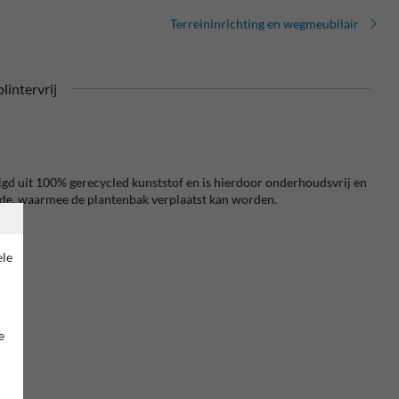
Terreininrichting en wegmeubilair
lintervrij
gd uit 100% gerecycled kunststof en is hierdoor onderhoudsvrij en
ijde, waarmee de plantenbak verplaatst kan worden.
ele
e