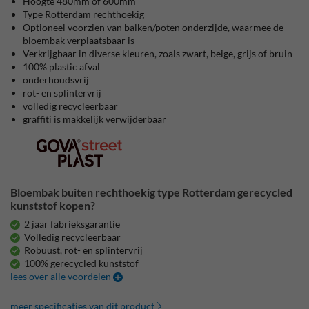
Hoogte 480mm of 600mm
Type Rotterdam rechthoekig
Optioneel voorzien van balken/poten onderzijde, waarmee de
bloembak verplaatsbaar is
Verkrijgbaar in diverse kleuren, zoals zwart, beige, grijs of bruin
100% plastic afval
onderhoudsvrij
rot- en splintervrij
volledig recycleerbaar
graffiti is makkelijk verwijderbaar
Bloembak buiten rechthoekig type Rotterdam gerecycled
kunststof kopen?
2 jaar fabrieksgarantie
Volledig recycleerbaar
Robuust, rot- en splintervrij
100% gerecycled kunststof
lees over alle voordelen
meer specificaties van dit product