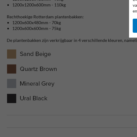
1200x1200x600mm - 110kg
va
en
Rechthoekige Rotterdam plantenbakken:
1200x600x480mm - 70kg
1200x600x600mm - 75kg
De plantenbakken zijn verkrijgbaar in 4 verschillende kleuren, namelijk