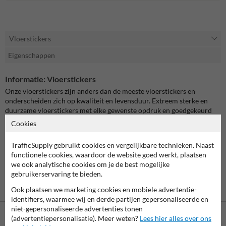
Vloerstickers
Eigenschappen
Informatie: Vloerstickers
Onze vloerstickers zijn anders dan de meeste vloerstickers en
onderscheiden zich op kwaliteit en levensduur. Extreem sterke en
duurzame vloerstickers met elke gewenste opdruk en goedgekeurd
voor gebruik in de openbare ruimte door eer grove anti-slip korrel.
Cookies
Perfect voor allerlei soorten toepassingen en doeleinden, zoals
marketingdoeleinden, branding, veiligheid voor verkeer en industrie
TrafficSupply gebruikt cookies en vergelijkbare technieken. Naast
of overige informatievoorzieningen zoals routes of rookvrije zones.
functionele cookies, waardoor de website goed werkt, plaatsen
we ook analytische cookies om je de best mogelijke
Te bestellen in elke gewenste afmeting en met elke gewenste opdruk!
gebruikerservaring te bieden.
Ook plaatsen we marketing cookies en mobiele advertentie-
identifiers, waarmee wij en derde partijen gepersonaliseerde en
niet-gepersonaliseerde advertenties tonen
(advertentiepersonalisatie). Meer weten?
Lees hier alles over ons