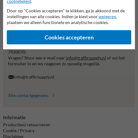
cookiebeleid
.
Door op "Cookies accepteren" te klikken, ga je akkoord met de
Betaling achteraf
is mogelijk
instellingen van alle cookies. Indien je kiest voor
weigeren
,
plaatsen we alleen functionele en analytische cookies.
Cookies accepteren
Neem contact met ons op
Wij zijn op werkdagen (van 8.00 tot 17.00) te bereiken op 038-
7920070.
Vragen? Stuur een e-mail naar
info@trafficsupply.nl
of vul het
formulier in en we reageren zo spoedig mogelijk.
info@trafficsupply.nl
Alle contactgegevens
Informatie
Product(en) retourneren
Cookie / Privacy
Disclaimer