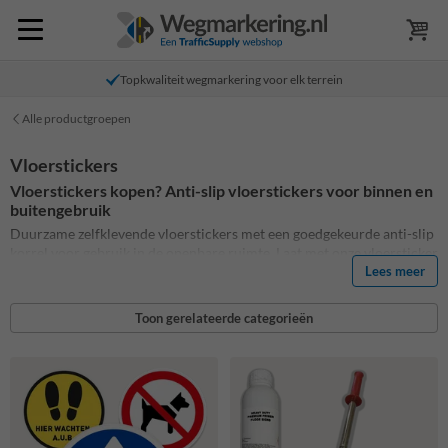
Topkwaliteit wegmarkering voor elk terrein
Alle productgroepen
Vloerstickers
Vloerstickers kopen? Anti-slip vloerstickers voor binnen en
buitengebruik
Duurzame zelfklevende vloerstickers met een goedgekeurde anti-slip
korrel voor gebruik in de openbare ruimte. Laat met onze vloersticker
een duidelijk boodschap achter op de grond. Vloerstickers kunnen
Lees meer
volledig worden gemaakt met een eigen ontwerp (zelf aan te leveren)
of volgens een van onze standaard of bewerkbare ontwerpen. Bij het
Toon gerelateerde categorieën
aanbrengen adviseren we om primer en een roller mee te bestellen.