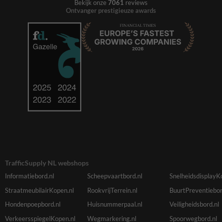
Bekijk onze
7061
reviews
Ontvanger prestigieuze awards
TrafficSupply NL webshops
Informatiebord.nl
Scheepvaartbord.nl
SnelheidsdisplayK
StraatmeubilairKopen.nl
RookvrijTerrein.nl
BuurtPreventiebor
Hondenpoepbord.nl
Huisnummerpaal.nl
Veiligheidsbord.nl
VerkeersspiegelKopen.nl
Wegmarkering.nl
Spoorwegbord.nl