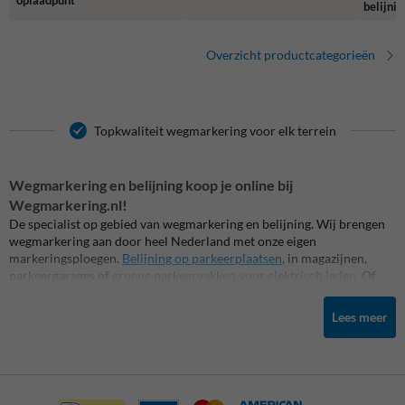
belijnin
Overzicht productcategorieën
Topkwaliteit wegmarkering voor elk terrein
Wegmarkering en belijning koop je online bij
Wegmarkering.nl!
De specialist op gebied van wegmarkering en belijning. Wij brengen
wegmarkering aan door heel Nederland met onze eigen
markeringsploegen.
Belijning op parkeerplaatsen
, in magazijnen,
parkeergarages of
groene parkeervakken voor elektrisch laden
. Of
grond- of wegmarkering voor een rookvrij terrein of kleurrijke
thermoplastische markeringen voor op schoolpleinen. Daarnaast
Lees meer
leveren we een ruim assortiment aan doe-het-zelf
markeringsproducten, zoals
wegenverf
, markeringsverf of tijdelijke
krijtspray's in blikken of spuitbussen met bijbehorend materieel,
zoals een lijnspuit- of markeerwagen. Ook leveren we een ruim
assortiment aan gerelateerde producten, zoals
thermoplast
,