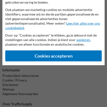
Neem contact op met onze productspecialist Igor!
gebruikerservaring te bieden.
We zijn vandaag tot 17.00 telefonisch bereikbaar voor
Ook plaatsen we marketing cookies en mobiele advertentie-
al je vragen over onze producten en diensten.
identifiers, waarmee wij en derde partijen gepersonaliseerde en
niet-gepersonaliseerde advertenties tonen
038-7920070
bereikbaar tot 17.00
(advertentiepersonalisatie). Meer weten?
Lees hier alles over ons
cookiebeleid
.
Chat met ons
online
Door op "Cookies accepteren" te klikken, ga je akkoord met de
info@trafficsupply.nl
instellingen van alle cookies. Indien je kiest voor
weigeren
,
plaatsen we alleen functionele en analytische cookies.
Alle contactgegevens
Cookies accepteren
Informatie
Product(en) retourneren
Cookie / Privacy
Disclaimer
Sitemap
Algemene Voorwaarden
Over TrafficSupply