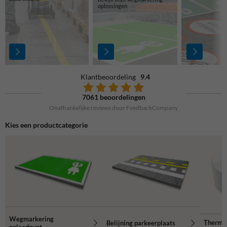
oplossingen
Klantbeoordeling
9.4
7061 beoordelingen
Onafhankelijke reviews door FeedbackCompany
Kies een productcategorie
Wegmarkering
Thermop
Belijning parkeerplaats
oplaadpunt