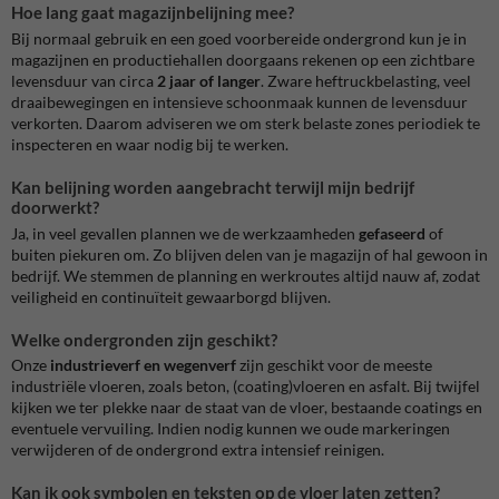
Hoe lang gaat magazijnbelijning mee?
Bij normaal gebruik en een goed voorbereide ondergrond kun je in
magazijnen en productiehallen doorgaans rekenen op een zichtbare
levensduur van circa
2 jaar of langer
. Zware heftruckbelasting, veel
draaibewegingen en intensieve schoonmaak kunnen de levensduur
verkorten. Daarom adviseren we om sterk belaste zones periodiek te
inspecteren en waar nodig bij te werken.
Kan belijning worden aangebracht terwijl mijn bedrijf
doorwerkt?
Ja, in veel gevallen plannen we de werkzaamheden
gefaseerd
of
buiten piekuren om. Zo blijven delen van je magazijn of hal gewoon in
bedrijf. We stemmen de planning en werkroutes altijd nauw af, zodat
veiligheid en continuïteit gewaarborgd blijven.
Welke ondergronden zijn geschikt?
Onze
industrieverf en wegenverf
zijn geschikt voor de meeste
industriële vloeren, zoals beton, (coating)vloeren en asfalt. Bij twijfel
kijken we ter plekke naar de staat van de vloer, bestaande coatings en
eventuele vervuiling. Indien nodig kunnen we oude markeringen
verwijderen of de ondergrond extra intensief reinigen.
Kan ik ook symbolen en teksten op de vloer laten zetten?