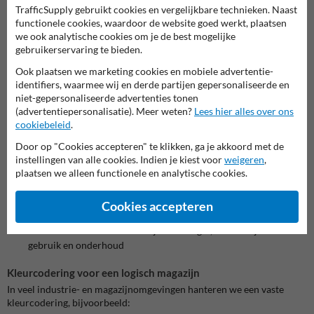
TrafficSupply gebruikt cookies en vergelijkbare technieken. Naast
Materialen en kleuren voor binnenbelijning
functionele cookies, waardoor de website goed werkt, plaatsen
Duurzame materialen voor binnenvloeren
we ook analytische cookies om je de best mogelijke
gebruikerservaring te bieden.
Voor
magazijnbelijning
gebruiken we kwalitatieve wegenverf en/of
thermoplastische producten, afhankelijk van ondergrond en
Ook plaatsen we marketing cookies en mobiele advertentie-
belasting. De standaardoplossing in deze categorie is acryl- of 2-
identifiers, waarmee wij en derde partijen gepersonaliseerde en
componenten wegenverf met hoge slijtvastheid. Bij projecten in
niet-gepersonaliseerde advertenties tonen
magazijnen en hallen wordt de belijning vaak aangebracht inclusief
(advertentiepersonalisatie). Meer weten?
Lees hier alles over ons
eventuele beschermcoating, zodat deze langer mooi zichtbaar blijft.
cookiebeleid
.
Belangrijke voordelen:
Door op "Cookies accepteren" te klikken, ga je akkoord met de
instellingen van alle cookies. Indien je kiest voor
weigeren
,
Goede hechting op beton en (gecoate) industriële vloeren
plaatsen we alleen functionele en analytische cookies.
Sneldrogend, zodat de stilstand beperkt blijft
Bestand tegen intensief verkeer, schoonmaakmachines en
Cookies accepteren
chemische belasting (afhankelijk van productkeuze)
Zichtbaarheid tot circa twee jaar of langer, afhankelijk van
gebruik en onderhoud
Kleurcodering voor een logisch magazijn
In veel industrie- en magazijnomgevingen hanteren we een vaste
kleurcodering, bijvoorbeeld: