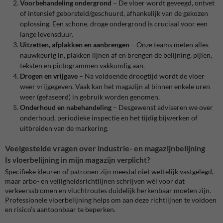
Voorbehandeling ondergrond
– De vloer wordt geveegd, ontvet
of intensief geborsteld/geschuurd, afhankelijk van de gekozen
oplossing. Een schone, droge ondergrond is cruciaal voor een
lange levensduur.
Uitzetten, afplakken en aanbrengen
– Onze teams meten alles
nauwkeurig in, plakken lijnen af en brengen de belijning, pijlen,
teksten en pictogrammen vakkundig aan.
Drogen en vrijgave
– Na voldoende droogtijd wordt de vloer
weer vrijgegeven. Vaak kan het magazijn al binnen enkele uren
weer (gefaseerd) in gebruik worden genomen.
Onderhoud en nabehandeling
– Desgewenst adviseren we over
onderhoud, periodieke inspectie en het tijdig bijwerken of
uitbreiden van de markering.
Veelgestelde vragen over industrie- en magazijnbelijning
Is vloerbelijning in mijn magazijn verplicht?
Specifieke kleuren of patronen zijn meestal niet wettelijk vastgelegd,
maar arbo- en veiligheidsrichtlijnen schrijven wél voor dat
verkeersstromen en vluchtroutes duidelijk herkenbaar moeten zijn.
Professionele vloerbelijning helps om aan deze richtlijnen te voldoen
en risico’s aantoonbaar te beperken.