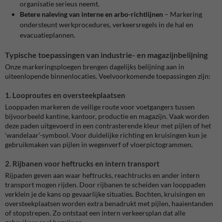
organisatie serieus neemt.
Betere naleving van interne en arbo-richtlijnen
– Markering
ondersteunt werkprocedures, verkeersregels in de hal en
evacuatieplannen.
Typische toepassingen van industrie- en magazijnbelijning
Onze markeringsploegen brengen dagelijks belijning aan in
uiteenlopende binnenlocaties. Veelvoorkomende toepassingen zijn:
1. Looproutes en oversteekplaatsen
Looppaden markeren de veilige route voor voetgangers tussen
bijvoorbeeld kantine, kantoor, productie en magazijn. Vaak worden
deze paden uitgevoerd in een contrasterende kleur met pijlen of het
‘wandelaar’-symbool. Voor duidelijke richting en kruisingen kun je
gebruikmaken van pijlen in wegenverf of vloerpictogrammen.
2. Rijbanen voor heftrucks en intern transport
Rijpaden geven aan waar heftrucks, reachtrucks en ander intern
transport mogen rijden. Door rijbanen te scheiden van looppaden
verklein je de kans op gevaarlijke situaties. Bochten, kruisingen en
oversteekplaatsen worden extra benadrukt met pijlen, haaientanden
of stopstrepen. Zo ontstaat een intern verkeersplan dat alle