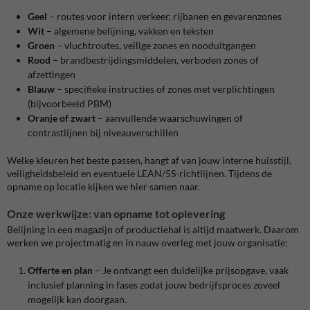
Geel
– routes voor intern verkeer, rijbanen en gevarenzones
Wit
– algemene belijning, vakken en teksten
Groen
– vluchtroutes, veilige zones en nooduitgangen
Rood
– brandbestrijdingsmiddelen, verboden zones of
afzettingen
Blauw
– specifieke instructies of zones met verplichtingen
(bijvoorbeeld PBM)
Oranje of zwart
– aanvullende waarschuwingen of
contrastlijnen bij niveauverschillen
Welke kleuren het beste passen, hangt af van jouw interne huisstijl,
veiligheidsbeleid en eventuele LEAN/5S-richtlijnen. Tijdens de
opname op locatie kijken we hier samen naar.
Onze werkwijze: van opname tot oplevering
Belijning in een magazijn of productiehal is altijd maatwerk. Daarom
werken we projectmatig en in nauw overleg met jouw organisatie:
Offerte en plan
– Je ontvangt een duidelijke prijsopgave, vaak
inclusief planning in fases zodat jouw bedrijfsproces zoveel
mogelijk kan doorgaan.