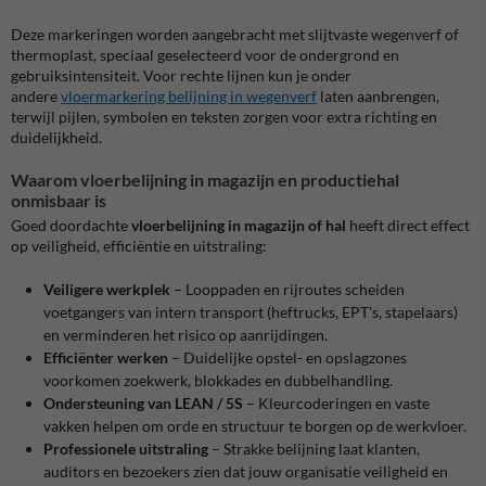
Deze markeringen worden aangebracht met slijtvaste wegenverf of
thermoplast, speciaal geselecteerd voor de ondergrond en
gebruiksintensiteit. Voor rechte lijnen kun je onder
andere
vloermarkering belijning in wegenverf
laten aanbrengen,
terwijl pijlen, symbolen en teksten zorgen voor extra richting en
duidelijkheid.
Waarom vloerbelijning in magazijn en productiehal
onmisbaar is
Goed doordachte
vloerbelijning in magazijn of hal
heeft direct effect
op veiligheid, efficiëntie en uitstraling:
Veiligere werkplek
– Looppaden en rijroutes scheiden
voetgangers van intern transport (heftrucks, EPT’s, stapelaars)
en verminderen het risico op aanrijdingen.
Efficiënter werken
– Duidelijke opstel- en opslagzones
voorkomen zoekwerk, blokkades en dubbelhandling.
Ondersteuning van LEAN / 5S
– Kleurcoderingen en vaste
vakken helpen om orde en structuur te borgen op de werkvloer.
Professionele uitstraling
– Strakke belijning laat klanten,
auditors en bezoekers zien dat jouw organisatie veiligheid en