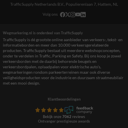
TrafficSupply Netherlands B.V.,
Populierenlaan 7
,
Hattem, NL
Volg ons
Wegmarkering.nl is onderdeel van TrafficSupply
TrafficSupply is dé grootste online aanbieder van verkeers-, tekst- en
informatieborden en meer dan 10.000 verkeersgerelateerde
producten. TrafficSupply bestaat uit meerdere webshopconcepten,
onder te verdelen in Traffic, Parking en Safety. Bij ons koop je zowel
verkeersborden met de daarbij behorende beugels en
verkeersbordpalen, oplaadpalen voor elektrische auto’s,
wegmarkeringen rondom parkeerterreinen maar ook diverse
veiligheidsproducten voor de industrie en duurzaam straatmeubilair
met een mooi design.
Klantbeoordelingen
Bekijk onze
7062
reviews
Ontvanger prestigieuze awards