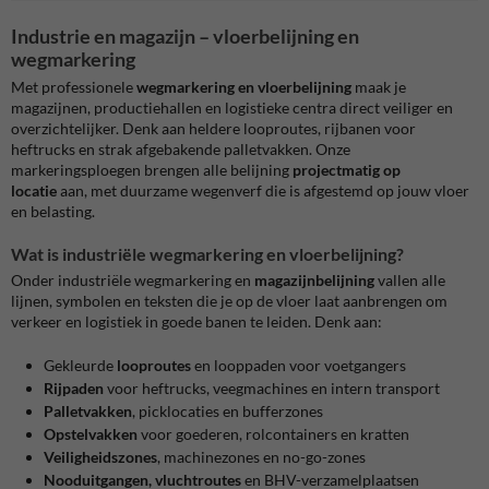
Industrie en magazijn – vloerbelijning en
wegmarkering
Met professionele
wegmarkering en vloerbelijning
maak je
magazijnen, productiehallen en logistieke centra direct veiliger en
overzichtelijker. Denk aan heldere looproutes, rijbanen voor
heftrucks en strak afgebakende palletvakken. Onze
markeringsploegen brengen alle belijning
projectmatig op
locatie
aan, met duurzame wegenverf die is afgestemd op jouw vloer
en belasting.
Wat is industriële wegmarkering en vloerbelijning?
Onder industriële wegmarkering en
magazijnbelijning
vallen alle
lijnen, symbolen en teksten die je op de vloer laat aanbrengen om
verkeer en logistiek in goede banen te leiden. Denk aan:
Gekleurde
looproutes
en looppaden voor voetgangers
Rijpaden
voor heftrucks, veegmachines en intern transport
Palletvakken
, picklocaties en bufferzones
Opstelvakken
voor goederen, rolcontainers en kratten
Veiligheidszones
, machinezones en no-go-zones
Nooduitgangen, vluchtroutes
en BHV-verzamelplaatsen