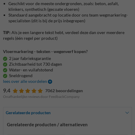
Geschikt voor de meeste ondergronden, zoals:
beton, asfalt,
klinkers, synthetisch (gecoate vloeren)
Standaard aangebracht op locatie door ons team wegmarkering-
specialisten
(dit is bij de prijs inbegrepen)
TIP:
Als je een langere tekst hebt, verdeel deze dan over meerdere
regels (één regel per product)
Vloermarkering - teksten - wegenverf kopen?
2 jaar fabrieksgarantie
Zichtbaarheid tot 730 dagen
Water- en vuilafstotend
Sneldrogend
lees over alle voordelen
9.4
7062 beoordelingen
Onafhankelijke reviews door FeedbackCompany
Gerelateerde producten
Gerelateerde producten / alternatieven