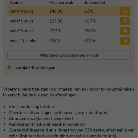
Aantal
Prijs per stuk
Je voordeel
vanaf 4 stuks
140,00
6,7
%
vanaf 6 stuks
125,00
16,7
%
vanaf 8 stuks
97,50
35,0
%
vanaf 10 stuks
75,00
50,0
%
product doorsturen per e-mail
Levertijd:
7-8 werkdagen
Vloermarkering teksten
voor magazijnen en indoor (productie)hallen
in verschillende kleuren en afmetingen.
Vloermarkering teksten
Meerdere uitvoeringen en kleuren (zie productoptie)
Duurzame
acrylaatverf wegenverf
Aangebracht inclusief beschermcoating.
Goede zichtbaarheid en slijtvast tot wel 730 dagen, afhankelijk van
gebruiksintensiteit en reiniging vooraf (zie productoptie)