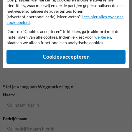
Parkeervakken elektrische
identifiers, waarmee wij en derde partijen gepersonaliseerde en
Industrie en magazijn
Parke
voertuigen
niet-gepersonaliseerde advertenties tonen
(advertentiepersonalisatie). Meer weten?
Lees hier alles over ons
cookiebeleid
.
Wegmarkering en belijning
Door op "Cookies accepteren" te klikken, ga je akkoord met de
instellingen van alle cookies. Indien je kiest voor
weigeren
,
plaatsen we alleen functionele en analytische cookies.
Cookies accepteren
Stel je vraag aan Wegmarkering.nl
Naam*
Bedrijfsnaam