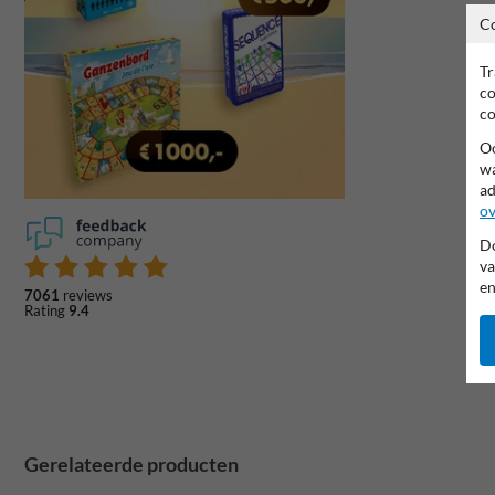
C
Tr
co
co
Oo
wa
ad
ov
Do
va
en
7061
reviews
Rating
9.4
Gerelateerde producten