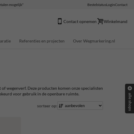
talen mogelijk*
Bestelstatus
Login
Contact
Contact opnemen
Winkelmand
aratie
Referenties en projecten
Over Wegmarkering.nl
t of wegenverf. Deze producten komen onze specialisten
dgekeurd voor gebruik in de openbare ruimte.
alle shops
sorteer op: