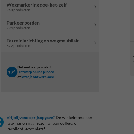
Wegmarkering doe-het-zelf
268 producten
Parkeerborden
704 producten
Terreininrichting en wegmeubilair
872 producten
Net niet wat je zoekt?
TIP!
Ontwerp online je bord
of
lever je ontwerp aan!
Vrijblijvende prijsopgave?
De winkelmand kan
je e-mailen naar jezelf of een collega en
verplicht je tot niets!