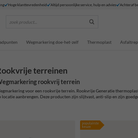
ing
Hoge klanttevredenheid
Altijd persoonlijke service, hulp en advies
Achteraf be
zoek product...
adpunten
Wegmarkering doe-het-zelf
Thermoplast
Asfaltrep
ookvrije terreinen
egmarkering rookvrij terrein
gmarkering voor een rookvrije terrein. Rookvrije Generatie thermoplas
 locatie aanbrengen. Deze producten zijn slijtvast, anti-slip en zijn goe
populairste
keuze