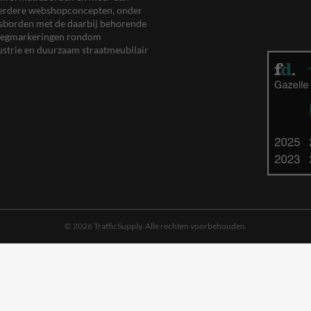
meerdere webshopconcepten, onder
eersborden met de daarbij behorende
, wegmarkeringen rondom
ustrie en duurzaam straatmeubilair
© 2026 TrafficSupply. Alle rechten voorbehouden.