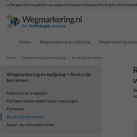
De specialist op gebied van wegmarkering en belijning
Korting bij directe betal
Home
Wegmarkering en belijning
Wegmarkering opla
Home
Wegmarkering en belijning
Rookvrije terreinen
R
Wegmarkering en belijning > Rookvrije
terreinen
W
We
Industrie en magazijn
op
Parkeervakken elektrische voertuigen
Parkeren
Rookvrije terreinen
Speel- en schoolterreinen