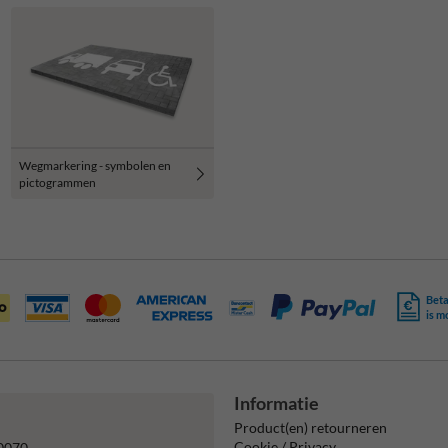
Wegmarkering - symbolen en
pictogrammen
Beta
is m
Informatie
Product(en) retourneren
Cookie / Privacy
0070.