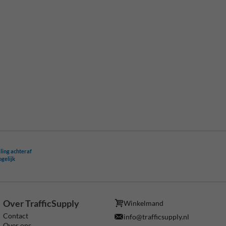
ling achteraf
ogelijk
Over TrafficSupply
Winkelmand
Contact
info@trafficsupply.nl
Over ons