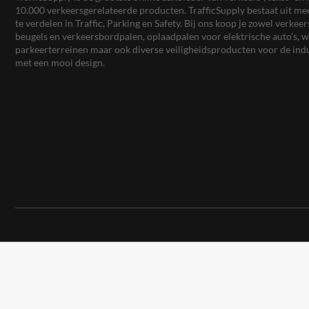
10.000 verkeersgerelateerde producten. TrafficSupply bestaat uit 
te verdelen in Traffic, Parking en Safety. Bij ons koop je zowel verk
beugels en verkeersbordpalen, oplaadpalen voor elektrische auto’s
parkeerterreinen maar ook diverse veiligheidsproducten voor de ind
met een mooi design.