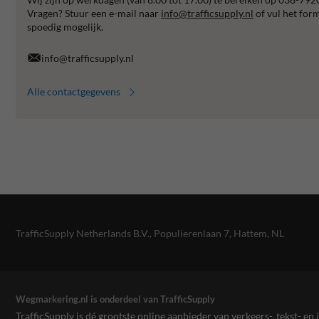
Vragen? Stuur een e-mail naar
info@trafficsupply.nl
of vul het for
spoedig mogelijk.
info@trafficsupply.nl
Alle contactgegevens
TrafficSupply Netherlands B.V.,
Populierenlaan 7
,
Hattem, NL
Wegmarkering.nl is onderdeel van TrafficSupply
TrafficSupply is dé grootste online aanbieder van verkeers-, tekst- 