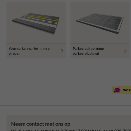
Wegmarkering - belijning en
Parkeervak belijning
strepen
parkeerplaats wit
Neem contact met ons op
Wij zijn op werkdagen (van 8.00 tot 17.00) te bereiken op 038-792