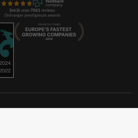
Bekijk onze
7061
reviews
Ontvanger prestigieuze awards