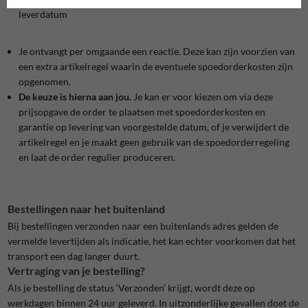
leverdatum
Je ontvangt per omgaande een reactie. Deze kan zijn voorzien van
een extra artikelregel waarin de eventuele spoedorderkosten zijn
opgenomen.
De keuze is hierna aan jou.
Je kan er voor kiezen om via deze
prijsopgave de order te plaatsen met spoedorderkosten en
garantie op levering van voorgestelde datum, of je verwijdert de
artikelregel en je maakt geen gebruik van de spoedorderregeling
en laat de order regulier produceren.
Bestellingen naar het buitenland
Bij bestellingen verzonden naar een buitenlands adres gelden de
vermelde levertijden als indicatie, het kan echter voorkomen dat het
transport een dag langer duurt.
Vertraging van je bestelling?
Als je bestelling de status ‘Verzonden’ krijgt, wordt deze op
werkdagen binnen 24 uur geleverd. In uitzonderlijke gevallen doet de