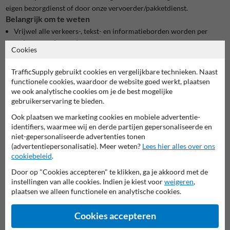
eigen bezorgdienst of door onze vervoerder/pakketdienst.
Belangrijk om te weten
Vrijwel alle verkeers-, tekst- en informatieborden worden per
order geproduceerd.
Cookies
De levertijd wordt vermeld in werkdagen (maandag t/m vrijdag
m.u.v. feestdagen).
TrafficSupply gebruikt cookies en vergelijkbare technieken. Naast
Je ontvangt tijdens kantoortijden binnen enkele uren na de
functionele cookies, waardoor de website goed werkt, plaatsen
bestelling de geplande leverdatum van je bestelling.
we ook analytische cookies om je de best mogelijke
Je ontvangt een statusupdate wanneer het pakket aangeboden is
gebruikerservaring te bieden.
bij de transporteur.
Ook plaatsen we marketing cookies en mobiele advertentie-
identifiers, waarmee wij en derde partijen gepersonaliseerde en
niet-gepersonaliseerde advertenties tonen
Spoedorder aanvragen?
(advertentiepersonalisatie). Meer weten?
Lees hier alles over ons
In overleg is veel mogelijk. Allereerst is het voor ons belangrijk om
cookiebeleid
.
de omvang van de complete opdracht goed in beeld te hebben.
Door op "Cookies accepteren" te klikken, ga je akkoord met de
Plaats de gewenste producten
vrijblijvend
in de winkelmand
instellingen van alle cookies. Indien je kiest voor
weigeren
,
Rechtsonderaan de pagina klik je op de button 'prijsopgave
plaatsen we alleen functionele en analytische cookies.
doorsturen per email'
Stuur je
aanvraag
door naar onze webshop (zie optie op de
Cookies accepteren
winkelmand pagina)
Vermeld bij 'opmerking voor ontvanger' de gewenste uiterste