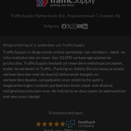
TrafficSupply Netherlands B.V.,
Populierenlaan 7
,
Hattem, NL
Volg ons
Wegmarkering.nl is onderdeel van TrafficSupply
TrafficSupply is dé grootste online aanbieder van verkeers-, tekst- en
informatieborden en meer dan 10.000 verkeersgerelateerde
producten. TrafficSupply bestaat uit meerdere webshopconcepten,
onder te verdelen in Traffic, Parking en Safety. Bij ons koop je zowel
verkeersborden met de daarbij behorende beugels en
verkeersbordpalen, oplaadpalen voor elektrische auto’s,
wegmarkeringen rondom parkeerterreinen maar ook diverse
veiligheidsproducten voor de industrie en duurzaam straatmeubilair
met een mooi design.
Klantbeoordelingen
Bekijk onze
7061
reviews