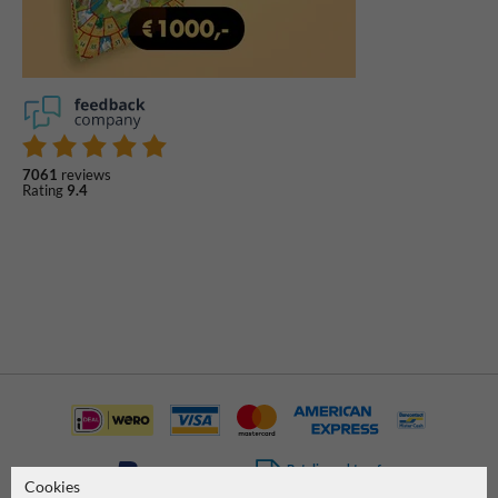
7061
reviews
Rating
9.4
Betaling achteraf
Cookies
is mogelijk