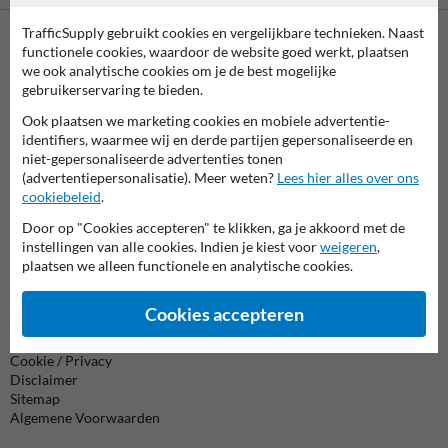
TrafficSupply gebruikt cookies en vergelijkbare technieken. Naast
functionele cookies, waardoor de website goed werkt, plaatsen
Neem contact met ons op
we ook analytische cookies om je de best mogelijke
Wij zijn op werkdagen (van 8.00 tot 17.00) te bereiken op 038-
gebruikerservaring te bieden.
7920070.
Ook plaatsen we marketing cookies en mobiele advertentie-
Vragen? Stuur een e-mail naar
info@trafficsupply.nl
of vul het
identifiers, waarmee wij en derde partijen gepersonaliseerde en
formulier in en we reageren zo spoedig mogelijk.
niet-gepersonaliseerde advertenties tonen
(advertentiepersonalisatie). Meer weten?
Lees hier alles over ons
info@trafficsupply.nl
cookiebeleid
.
Door op "Cookies accepteren" te klikken, ga je akkoord met de
instellingen van alle cookies. Indien je kiest voor
weigeren
,
Alle contactgegevens
plaatsen we alleen functionele en analytische cookies.
Cookies accepteren
Informatie
Product(en) retourneren
Cookie / Privacy
Disclaimer
Sitemap
Algemene Voorwaarden