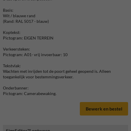
Basis:
Wit / blauwe rand
(Rand: RAL 5017 - blauw)
Koptekst:
Pictogram: EIGEN TERREIN
Verkeersteken:
Pictogram: A01- vrij invoerbaar: 10
Tekstvlak:
Wachten met inrijden tot de poort geheel geopend is. Alleen
toegankelijk voor bestemmingsverkeer.
Onderbanner:
Pictogram: Camerabewaking.
Bewerk en bestel
SignEditor™ ontwerp