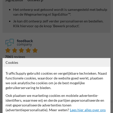
Het ontwerp wat getoond wordt is samengesteld met behulp
van de Wegmarkering.nl SignEditor™.
Je kan dit ontwerp zelf verder personaliseren en bestellen.
Klik hiervoor op de knop 'Bewerk product'.
7061
reviews
Rating
9.4
Cookies
TrafficSupply gebruikt cookies en vergelijkbare technieken. Naast
functionele cookies, waardoor de website goed werkt, plaatsen
we ook analytische cookies om je de best mogelijke
gebruikerservaring te bieden.
Ook plaatsen we marketing cookies en mobiele advertentie-
identifiers, waarmee wij en derde partijen gepersonaliseerde en
niet-gepersonaliseerde advertenties tonen
(advertentiepersonalisatie). Meer weten?
Lees hier alles over ons