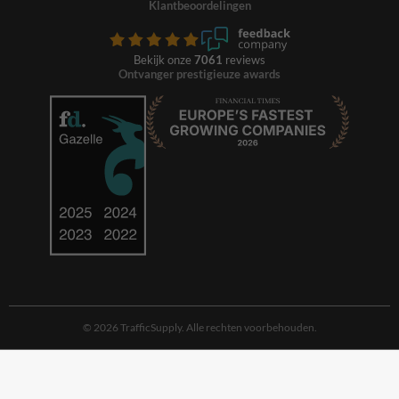
Klantbeoordelingen
Bekijk onze
7061
reviews
Ontvanger prestigieuze awards
© 2026 TrafficSupply. Alle rechten voorbehouden.