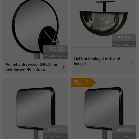
99,00
✔ aanbieding
310,00
✔ aanbieding
Heftruck spiegel inclusief
beugel
Veiligheidsspiegel Ø800mm
met beugel 48-90mm
populairste
keuze
326,50
469,00
✔ aanbieding
✔ aanbieding