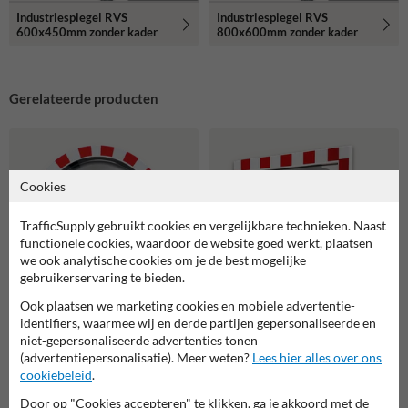
Industriespiegel RVS
Industriespiegel RVS
600x450mm zonder kader
800x600mm zonder kader
Gerelateerde producten
Cookies
TrafficSupply gebruikt cookies en vergelijkbare technieken. Naast
functionele cookies, waardoor de website goed werkt, plaatsen
we ook analytische cookies om je de best mogelijke
gebruikerservaring te bieden.
Ook plaatsen we marketing cookies en mobiele advertentie-
identifiers, waarmee wij en derde partijen gepersonaliseerde en
Verkeersspiegel acryl -
Verkeersspiegel Ø600mm acryl -
niet-gepersonaliseerde advertenties tonen
600x400mm - met opvallend
grote kijkhoek
rood/wit kader
(advertentiepersonalisatie). Meer weten?
Lees hier alles over ons
cookiebeleid
.
Door op "Cookies accepteren" te klikken, ga je akkoord met de