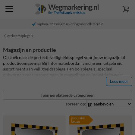
Topkwaliteit wegmarkering voor elk terrein
Verkeersspiegels
Magazijn en productie
Op zoek naar de perfecte veiligheidsspiegel voor jouw magazijn of
productieomgeving? Bij Informatiebord.nl vind je een uitgebreid
assortiment aan veiligheidsspiegels en bolspiegels, speciaal
ontworpen voor toepassingen in magazijnen en industrieën waar
voertuigen zoals heftrucks rijden. Deze spiegels zijn niet alleen
Lees meer
praktisch, maar ook voorzien van extra veiligheidsfeatures zoals in
sommige gevallen een opvallend geel-zwart kader, wat ze nog
Toon gerelateerde categorieën
zichtbaarder maakt. Ze zijn ideaal voor het creëren van overzicht en
het verhogen van de veiligheid op plekken waar het overzicht beperkt
sorteer op:
is. Bekijk hieronder alle veiligheidsspiegel met een industriële
toepassing en kies de spiegel die het beste past bij jouw specifieke
populaire
behoeften. Met onze veiligheidsspiegels zorg je voor een veiligere
keuze
werkomgeving waar zichtbaarheid en bewustzijn van groot belang
zijn.