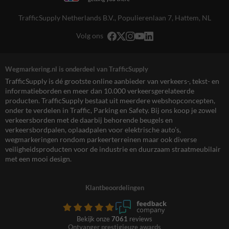
TrafficSupply Netherlands B.V.,
Populierenlaan 7
,
Hattem, NL
Volg ons
Wegmarkering.nl is onderdeel van TrafficSupply
TrafficSupply is dé grootste online aanbieder van verkeers-, tekst- en
informatieborden en meer dan 10.000 verkeersgerelateerde
producten. TrafficSupply bestaat uit meerdere webshopconcepten,
onder te verdelen in Traffic, Parking en Safety. Bij ons koop je zowel
verkeersborden met de daarbij behorende beugels en
verkeersbordpalen, oplaadpalen voor elektrische auto’s,
wegmarkeringen rondom parkeerterreinen maar ook diverse
veiligheidsproducten voor de industrie en duurzaam straatmeubilair
met een mooi design.
Klantbeoordelingen
Bekijk onze
7061
reviews
Ontvanger prestigieuze awards