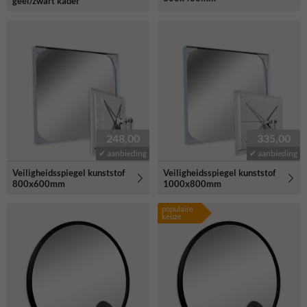
geel/zwart kader
248,00
335,00
✔ aanbieding
✔ aanbieding
Veiligheidsspiegel kunststof
Veiligheidsspiegel kunststof
800x600mm
1000x800mm
populaire
keuze