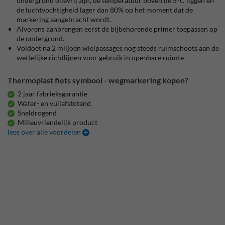
ondergrond olievrij zijn, de temperatuur boven de 5°C liggen en
de luchtvochtigheid lager dan 80% op het moment dat de
markering aangebracht wordt.
Alvorens aanbrengen eerst de bijbehorende primer toepassen op
de ondergrond.
Voldoet na 2 miljoen wielpassages nog steeds ruimschoots aan de
wettelijke richtlijnen voor gebruik in openbare ruimte
Thermoplast fiets symbool - wegmarkering kopen?
2 jaar fabrieksgarantie
Water- en vuilafstotend
Sneldrogend
Milieuvriendelijk product
lees over alle voordelen