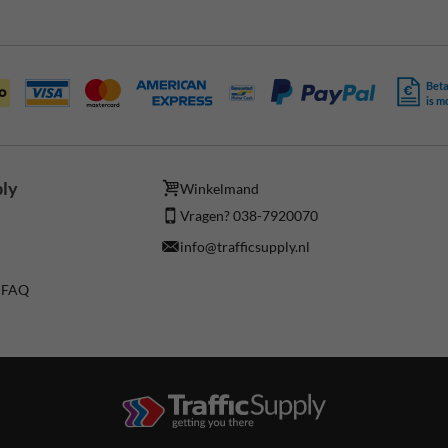
Beta
is m
ply
Winkelmand
Vragen? 038-7920070
info@trafficsupply.nl
/ FAQ