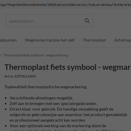
ing
Hoge klanttevredenheid
Altijd persoonlijke service, hulp en advies
Achteraf be
zoek product...
adpunten
Wegmarkering doe-het-zelf
Thermoplast
Asfaltrep
Thermoplast fiets symbool - wegmarkering
Thermoplast fiets symbool - wegmar
Art.nr. DZTW.11845
Topkwaliteit thermoplastische wegmarkering.
Verschillende afmetingen mogelijk.
Zelf aan te brengen met een
speciale
gasbrander.
Direct klaar voor gebruik. De handige verpakking geeft de
volgorde en gebruikswijze aan waardoor het product gemakkelijk
en professioneel aangebracht kan worden.
Voor een optimale werking van de markering dient de