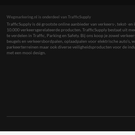
Wegmarkering.nl is onderdeel van TrafficSupply
TrafficSupply is dé grootste online aanbieder van verkeers-, tekst- 
10.000 verkeersgerelateerde producten. TrafficSupply bestaat uit 
te verdelen in Traffic, Parking en Safety. Bij ons koop je zowel verk
beugels en verkeersbordpalen, oplaadpalen voor elektrische auto’s
parkeerterreinen maar ook diverse veiligheidsproducten voor de ind
met een mooi design.