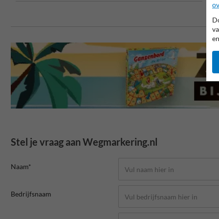
ov
Do
va
en
Stel je vraag aan Wegmarkering.nl
Naam*
Bedrijfsnaam