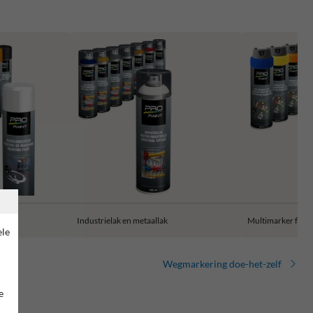
Industrielak en metaallak
Multimarker fluo
ele
Wegmarkering doe-het-zelf
e