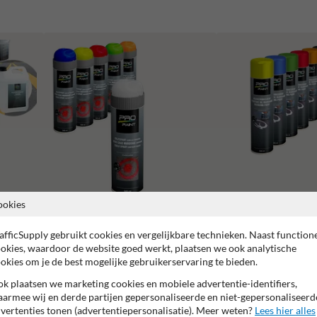
ookies
Krijtspray (tijdelijk)
Markeringsverf
afficSupply gebruikt cookies en vergelijkbare technieken. Naast function
okies, waardoor de website goed werkt, plaatsen we ook analytische
okies om je de best mogelijke gebruikerservaring te bieden.
k plaatsen we marketing cookies en mobiele advertentie-identifiers,
armee wij en derde partijen gepersonaliseerde en niet-gepersonaliseerd
vertenties tonen (advertentiepersonalisatie). Meer weten?
Lees hier alles