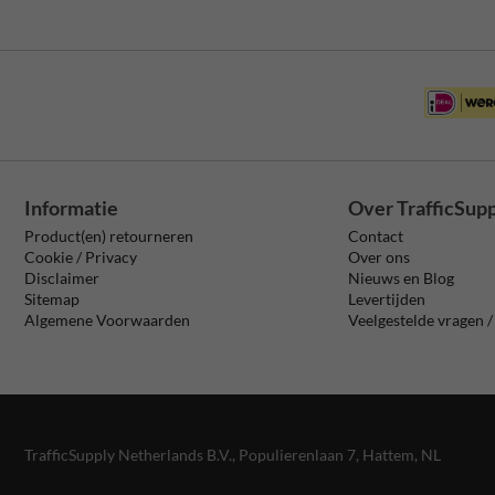
Informatie
Over TrafficSup
Product(en) retourneren
Contact
Cookie / Privacy
Over ons
Disclaimer
Nieuws en Blog
Sitemap
Levertijden
Algemene Voorwaarden
Veelgestelde vragen 
TrafficSupply Netherlands B.V.,
Populierenlaan 7
,
Hattem, NL