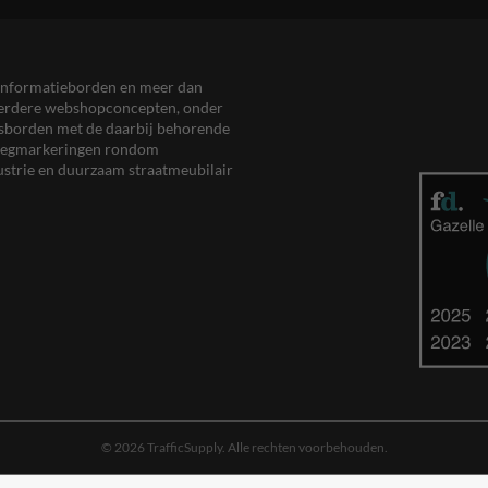
en informatieborden en meer dan
meerdere webshopconcepten, onder
eersborden met de daarbij behorende
, wegmarkeringen rondom
ustrie en duurzaam straatmeubilair
© 2026 TrafficSupply. Alle rechten voorbehouden.