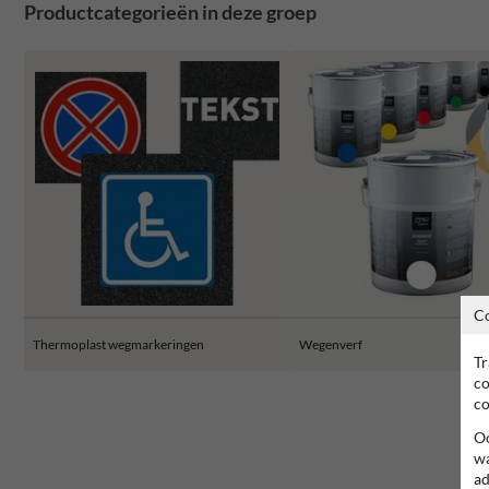
Productcategorieën in deze groep
C
Thermoplast wegmarkeringen
Wegenverf
Tr
co
co
Oo
wa
ad