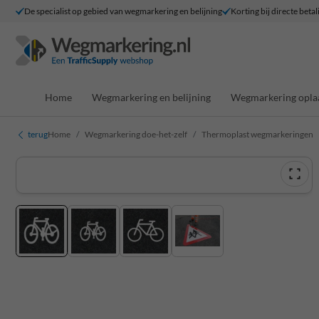
De specialist op gebied van wegmarkering en belijning
Korting bij directe betal
Home
Wegmarkering en belijning
Wegmarkering opla
terug
Home
Wegmarkering doe-het-zelf
Thermoplast wegmarkeringen