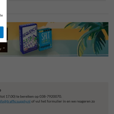
end
le
p
 tot 17.00) te bereiken op 038-7920070.
nfo@trafficsupply.nl
of vul het formulier in en we reageren zo