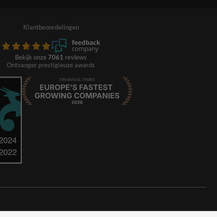
Klantbeoordelingen
Bekijk onze
7061
reviews
Ontvanger prestigieuze awards