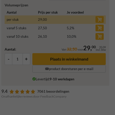
Volumeprijzen
Aantal
Prijs per stuk
Je voordeel
per stuk
29,00
vanaf 5 stuks
27,50
5,2
%
vanaf 10 stuks
26,10
10,0
%
29,
00
35,09
32,50
Aantal:
Van
voor
incl. btw
-
+
Plaats in winkelmand
product doorsturen per e-mail
Levertijd:
9-10 werkdagen
9.4
7061 beoordelingen
Onafhankelijke reviews door FeedbackCompany