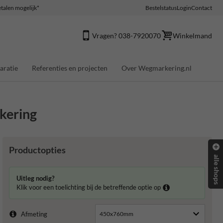
talen mogelijk*
Bestelstatus
Login
Contact
Vragen? 038-7920070
Winkelmand
aratie
Referenties en projecten
Over Wegmarkering.nl
kering
Productopties
alle shops
Uitleg nodig?
Klik voor een toelichting bij de betreffende optie op
Afmeting