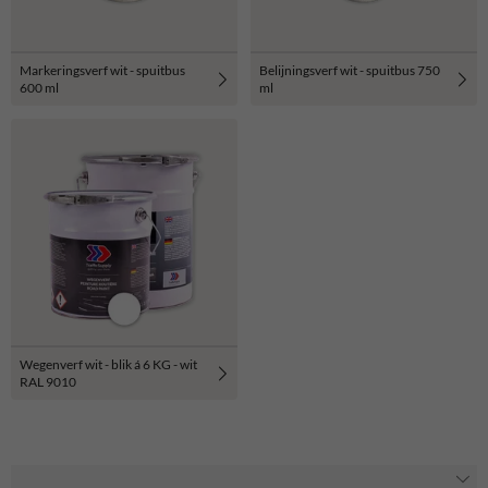
Markeringsverf wit - spuitbus
Belijningsverf wit - spuitbus 750
600 ml
ml
Wegenverf wit - blik á 6 KG - wit
RAL 9010