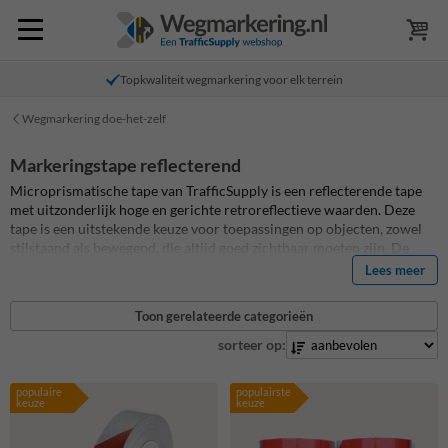
Topkwaliteit wegmarkering voor elk terrein
Wegmarkering doe-het-zelf
Markeringstape reflecterend
Microprismatische tape van TrafficSupply is een reflecterende tape
met uitzonderlijk hoge en gerichte retroreflectieve waarden. Deze
tape is een uitstekende keuze voor toepassingen op objecten, zowel
stilstaand als bewegend, die altijd goed zichtbaar moeten zijn. De
microprismatische technologie zorgt ervoor dat licht effectief wordt
Lees meer
teruggekaatst, wat bijdraagt aan verhoogde veiligheid en
zichtbaarheid.
Toon gerelateerde categorieën
sorteer op:
populaire
populairste
keuze
keuze