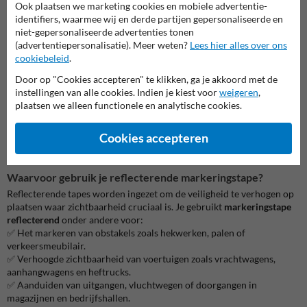
Ook plaatsen we marketing cookies en mobiele advertentie-
identifiers, waarmee wij en derde partijen gepersonaliseerde en
niet-gepersonaliseerde advertenties tonen
(advertentiepersonalisatie). Meer weten?
Lees hier alles over ons
cookiebeleid
.
Door op "Cookies accepteren" te klikken, ga je akkoord met de
instellingen van alle cookies. Indien je kiest voor
weigeren
,
plaatsen we alleen functionele en analytische cookies.
Cookies accepteren
Waarvoor gebruik je reflecterende markeringstape?
Reflecterende tapes worden ingezet om de veiligheid te verhogen op
plaatsen waar zichtbaarheid cruciaal is. Je gebruikt
markeringstape
reflecterend
onder andere voor:
✅ Het markeren van obstakels zoals hekwerken, palen of
verkeersmeubilair.
✅ Verhoogde zichtbaarheid van voertuigen zoals vrachtwagens,
aanhangwagens en heftrucks.
✅ Aanduiden van uitgangen, vluchtwegen of doorgangen in
magazijnen en bedrijfshallen.