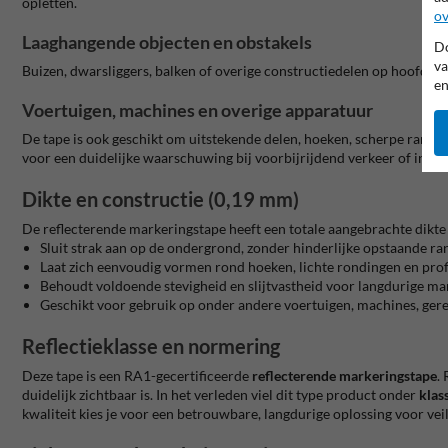
opletten.
ov
Laaghangende objecten en obstakels
Do
va
Buizen, dwarsliggers, balken of overige constructiedelen op hoofdho
en
Voertuigen, machines en overige apparatuur
De tape is ook geschikt om uitstekende delen, hoeken, scherpe rand
voor een duidelijke waarschuwing bij voorbijrijdend verkeer of intern
Dikte en constructie (0,19 mm)
De reflecterende markeringstape heeft een totale aangebrachte dikte
Sluit strak aan op de ondergrond, zonder hinderlijke opstaande r
Laat zich eenvoudig vormen rond hoeken, lichte rondingen en prof
Behoudt voldoende stevigheid en slijtvastheid voor langdurige ma
Geschikt voor gebruik op onder andere voertuigen, machines, gere
Reflectieklasse en normering
Deze tape is een RA1-gecertificeerde
reflecterende markeringstape
.
duidelijk zichtbaar is. In het verleden viel dit type product onder
klas
kwaliteit kies je voor een betrouwbare, langdurige oplossing voor ve