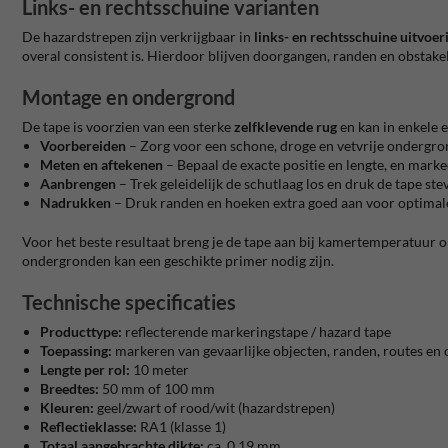
Links- en rechtsschuine varianten
De hazardstrepen zijn verkrijgbaar in
links- en rechtsschuine uitvoer
overal consistent is. Hierdoor blijven doorgangen, randen en obstakel
Montage en ondergrond
De tape is voorzien van een sterke
zelfklevende rug
en kan in enkele
Voorbereiden
– Zorg voor een schone, droge en vetvrije ondergrond.
Meten en aftekenen
– Bepaal de exacte positie en lengte, en marke
Aanbrengen
– Trek geleidelijk de schutlaag los en druk de tape st
Nadrukken
– Druk randen en hoeken extra goed aan voor optimal
Voor het beste resultaat breng je de tape aan bij kamertemperatuur op
ondergronden kan een geschikte primer nodig zijn.
Technische specificaties
Producttype:
reflecterende markeringstape / hazard tape
Toepassing:
markeren van gevaarlijke objecten, randen, routes en 
Lengte per rol:
10 meter
Breedtes:
50 mm of 100 mm
Kleuren:
geel/zwart of rood/wit (hazardstrepen)
Reflectieklasse:
RA1 (klasse 1)
Totaal aangebrachte dikte:
ca. 0,19 mm