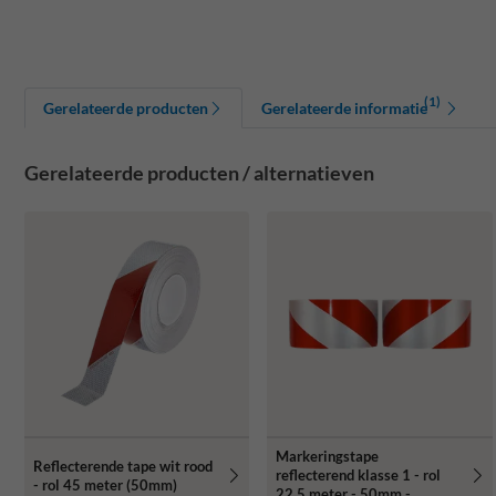
(1)
Gerelateerde producten
Gerelateerde informatie
Gerelateerde producten / alternatieven
Markeringstape
Reflecterende tape wit rood
reflecterend klasse 1 - rol
- rol 45 meter (50mm)
22,5 meter - 50mm -