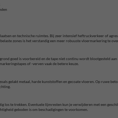
k
onden
aatsen en technische ruimtes. Bij zeer intensief heftruckverkeer of agre
rbelaste zones is het verstandig een meer robuuste vloermarkering te ov
rgrond goed is voorbereid en de tape niet continu wordt blootgesteld aan
markeringstapes of -verven vaak de betere keuze.
zoals gelakt metaal, harde kunststoffen en gecoate vloeren. Op ruwe beto
chting.
htig los te trekken. Eventuele lijmresten kun je verwijderen met een gesch
chtigheid geboden is om beschadigingen te voorkomen.