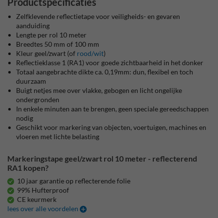
Productspecificaties
Zelfklevende reflectietape voor veiligheids- en gevaren
aanduiding
Lengte per rol 10 meter
Breedtes 50 mm of 100 mm
Kleur geel/zwart (of
rood/wit
)
Reflectieklasse 1 (RA1) voor goede zichtbaarheid in het donker
Totaal aangebrachte dikte ca. 0,19mm: dun, flexibel en toch
duurzaam
Buigt netjes mee over vlakke, gebogen en licht ongelijke
ondergronden
In enkele minuten aan te brengen, geen speciale gereedschappen
nodig
Geschikt voor markering van objecten, voertuigen, machines en
vloeren met lichte belasting
Markeringstape geel/zwart rol 10 meter - reflecterend
RA1 kopen?
10 jaar garantie op reflecterende folie
99% Hufterproof
CE keurmerk
lees over alle voordelen