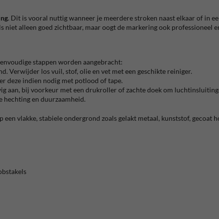
ing
. Dit is vooral nuttig wanneer je meerdere stroken naast elkaar of in e
s niet alleen goed zichtbaar, maar oogt de markering ook professioneel en
 eenvoudige stappen worden aangebracht:
 Verwijder los vuil, stof, olie en vet met een geschikte reiniger.
er deze indien nodig met potlood of tape.
evig aan, bij voorkeur met een drukroller of zachte doek om luchtinsluiti
e hechting en duurzaamheid.
 een vlakke, stabiele ondergrond zoals gelakt metaal, kunststof, gecoat h
obstakels