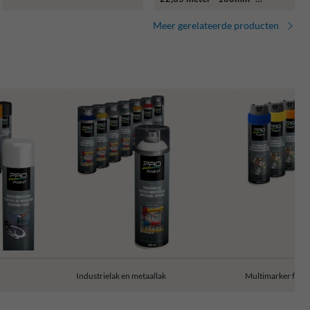
links/rechts
Meer gerelateerde producten
Industrielak en metaallak
Multimarker fluo