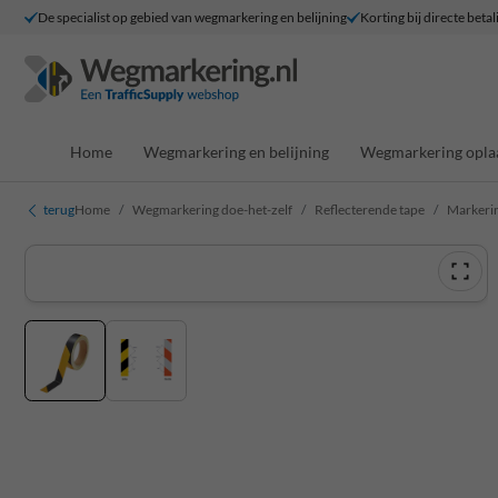
De specialist op gebied van wegmarkering en belijning
Korting bij directe betal
Home
Wegmarkering en belijning
Wegmarkering opla
terug
Home
Wegmarkering doe-het-zelf
Reflecterende tape
Markerin