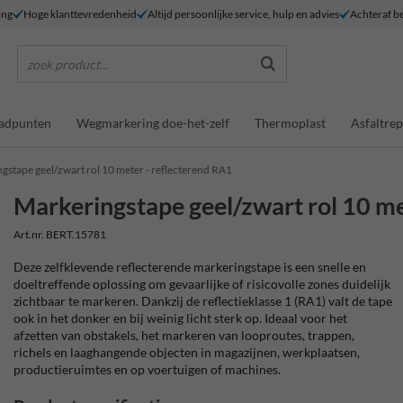
ing
Hoge klanttevredenheid
Altijd persoonlijke service, hulp en advies
Achteraf be
zoek product...
adpunten
Wegmarkering doe-het-zelf
Thermoplast
Asfaltrep
gstape geel/zwart rol 10 meter - reflecterend RA1
Markeringstape geel/zwart rol 10 me
Art.nr. BERT.15781
Deze zelfklevende reflecterende markeringstape is een snelle en
doeltreffende oplossing om gevaarlijke of risicovolle zones duidelijk
zichtbaar te markeren. Dankzij de reflectieklasse 1 (RA1) valt de tape
ook in het donker en bij weinig licht sterk op. Ideaal voor het
afzetten van obstakels, het markeren van looproutes, trappen,
richels en laaghangende objecten in magazijnen, werkplaatsen,
productieruimtes en op voertuigen of machines.