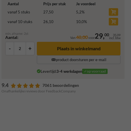
Aantal
Prijs per stuk
Je voordeel
vanaf 5 stuks
27,50
5,2
%
vanaf 10 stuks
26,10
10,0
%
min. afname: 2st
29,
00
35,09
40,00
Aantal:
Van
voor
incl. btw
-
+
Plaats in winkelmand
product doorsturen per e-mail
Levertijd:
3-4 werkdagen
✓op voorraad
9.4
7061 beoordelingen
Onafhankelijke reviews door FeedbackCompany