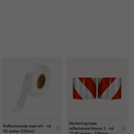
Markeringstape
Reflecterende tape wit - rol
reflecterend klasse 1 - rol
45 meter (50mm)
22,85 meter - 100mm -