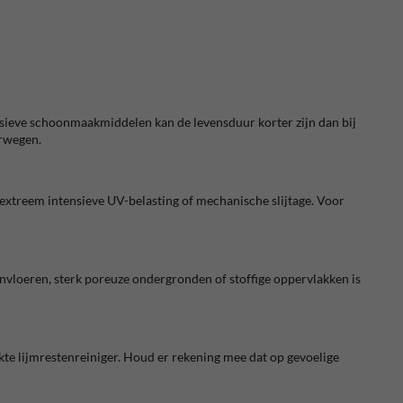
ssieve schoonmaakmiddelen kan de levensduur korter zijn dan bij
erwegen.
 extreem intensieve UV-belasting of mechanische slijtage. Voor
nvloeren, sterk poreuze ondergronden of stoffige oppervlakken is
ikte lijmrestenreiniger. Houd er rekening mee dat op gevoelige