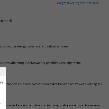
Wegmarkering doe-het-zelf
urmerk
eitsbouw, parkeergarages, werkplaatsen en meer.
 rookontwikkeling. Geel/zwart is geschikt voor algemene
ele
n trappen en niveauverschillen extra benadrukt, zowel overdag als
e
ien medewerkers en bezoekers in één oogopslag waar zij extra moeten