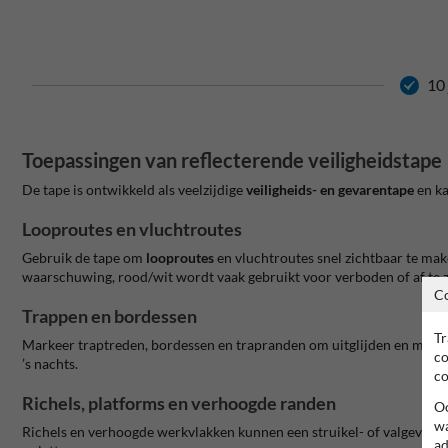
10 
Toepassingen van reflecterende veiligheidstape
De tape is ontwikkeld als veelzijdige
veiligheids- en gevarentape
en ka
Looproutes en vluchtroutes
Gebruik de tape om
looproutes
en vluchtroutes snel zichtbaar te make
waarschuwing, rood/wit wordt vaak gebruikt voor verboden of af te z
C
Trappen en bordessen
Tr
Markeer traptreden, bordessen en trapranden om uitglijden en miss
co
’s nachts.
co
Richels, platforms en verhoogde randen
Oo
wa
Richels en verhoogde werkvlakken kunnen een struikel- of valgevaar
ad