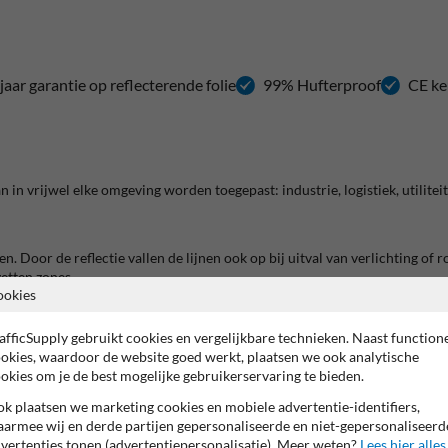
jaar garantie op reflecterende folie
99% Hufterproof
CE ke
n in vrijwel elke omgeving worden toegepast: industrie, logistiek, utilit
n. Door de reflectie vallen de lijnen ook op bij uitval van verlichting of
etten zones.
ookies
afficSupply gebruikt cookies en vergelijkbare technieken. Naast function
tappen te helpen voorkomen. Door de contrasterende hazardstrepen worde
okies, waardoor de website goed werkt, plaatsen we ook analytische
okies om je de best mogelijke gebruikerservaring te bieden.
k plaatsen we marketing cookies en mobiele advertentie-identifiers,
armee wij en derde partijen gepersonaliseerde en niet-gepersonaliseerd
 opleveren. Door de rand met
reflecterende gevarentape
af te plakken, z
vertenties tonen (advertentiepersonalisatie). Meer weten?
Lees hier alles