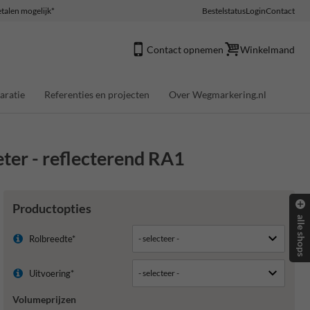
talen mogelijk*
Bestelstatus
Login
Contact
Contact opnemen
Winkelmand
aratie
Referenties en projecten
Over Wegmarkering.nl
ter - reflecterend RA1
Productopties
alle shops
Rolbreedte*
Uitvoering*
Volumeprijzen