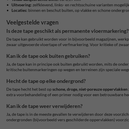
Uitvoering:
zelfklevend, links- en rechtsschuine varianten mogelij
Locaties:
binnen en beschut buiten, op vlakke en schone ondergr
Veelgestelde vragen
Is deze tape geschikt als permanente vloermarkering?
De tape kan gebruikt worden voor in bijvoorbeeld magazijnen, werkpl
zwaar uitgevoerde vloertape of verfmarkering. Voor kritieke of zwaa
Kan ik de tape ook buiten gebruiken?
Ja, de tape kan in principe ook buiten gebruikt worden, mits de onde
kritische buitenmarkeringen op wegen en terreinen zijn speciale weg
Hecht de tape op elke ondergrond?
De tape hecht het best op
schone, droge, niet-poreuze oppervlakken
extra voorbehandeling of een primer nodig voor een betrouwbare he
Kan ik de tape weer verwijderen?
Ja, de tape is in de meeste gevallen te verwijderen door deze voorzic
ondergronden (bijvoorbeeld vers geschilderde oppervlakken) voorzi