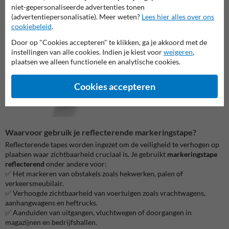
niet-gepersonaliseerde advertenties tonen
(advertentiepersonalisatie). Meer weten?
Lees hier alles over ons
cookiebeleid
.
Door op "Cookies accepteren" te klikken, ga je akkoord met de
instellingen van alle cookies. Indien je kiest voor
weigeren
,
plaatsen we alleen functionele en analytische cookies.
Cookies accepteren
Waarvoor gebruik je reflecterende markeringstape?
Reflecterende tapes worden ingezet om de veiligheid te verhogen op
plaatsen waar zichtbaarheid cruciaal is. Je gebruikt
markeringstape
reflecterend
onder andere voor:
✅ Het markeren van obstakels zoals hekwerken, palen of
verkeersmeubilair.
✅ Verhoogde zichtbaarheid van voertuigen zoals vrachtwagens,
aanhangwagens en heftrucks.
✅ Aanduiden van uitgangen, vluchtwegen of doorgangen in
magazijnen en bedrijfshallen.