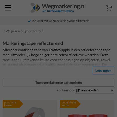
Topkwaliteit wegmarkering voor elk terrein
Wegmarkering doe-het-zelf
Markeringstape reflecterend
Microprismatische tape van TrafficSupply is een reflecterende tape
met uitzonderlijk hoge en gerichte retroreflectieve waarden. Deze
tape is een uitstekende keuze voor toepassingen op objecten, zowel
stilstaand als bewegend, die altijd goed zichtbaar moeten zijn. De
microprismatische technologie zorgt ervoor dat licht effectief wordt
Lees meer
teruggekaatst, wat bijdraagt aan verhoogde veiligheid en
zichtbaarheid.
Toon gerelateerde categorieën
sorteer op:
populaire
populairste
keuze
keuze