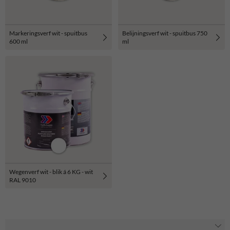
Markeringsverf wit - spuitbus
Belijningsverf wit - spuitbus 750
600 ml
ml
Wegenverf wit - blik á 6 KG - wit
RAL 9010