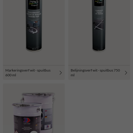
Markeringsverf wit - spuitbus
Belijningsverf wit - spuitbus 750
600 ml
ml