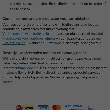
één plek staan. Lintpalen zijn flexibeler en sneller op te zetten of
aan te passen.
Combineer met andere producten voor terreinbeheer
Voor een complete en professionele inrichting van jouw locatie
combineer je afzetpalen met lint eenvoudig met:
Verkeerspalen voor buitengebruik
– vast, verplaatsbaar of met slot
Fietsbeugels voor publieke ruimtes
– voor bezoekers of personeel
RVS afzetpalen
– wanneer duurzaamheid én design belangrijk zijn
Bestel jouw afzetpalen met lint eenvoudig online
Wil je overzicht creëren, veiligheid verhogen of bezoekersstromen
beter begeleiden? Met de afzetpalen met lint van
Straatmeubilairkopen.nl
kies je voor een professionele oplossing met
maximale flexibiliteit. Bekijk direct het aanbod en bestel eenvoudig
online. Hulp nodig bij je keuze? We helpen je graag met passend
advies.