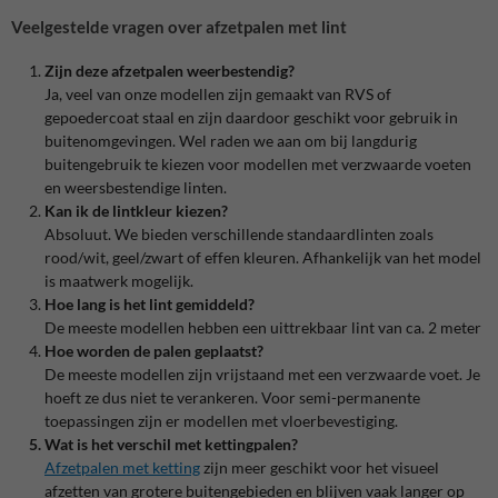
Veelgestelde vragen over afzetpalen met lint
Zijn deze afzetpalen weerbestendig?
Ja, veel van onze modellen zijn gemaakt van RVS of
gepoedercoat staal en zijn daardoor geschikt voor gebruik in
buitenomgevingen. Wel raden we aan om bij langdurig
buitengebruik te kiezen voor modellen met verzwaarde voeten
en weersbestendige linten.
Kan ik de lintkleur kiezen?
Absoluut. We bieden verschillende standaardlinten zoals
rood/wit, geel/zwart of effen kleuren. Afhankelijk van het model
is maatwerk mogelijk.
Hoe lang is het lint gemiddeld?
De meeste modellen hebben een uittrekbaar lint van ca. 2 meter
Hoe worden de palen geplaatst?
De meeste modellen zijn vrijstaand met een verzwaarde voet. Je
hoeft ze dus niet te verankeren. Voor semi-permanente
toepassingen zijn er modellen met vloerbevestiging.
Wat is het verschil met kettingpalen?
Afzetpalen met ketting
zijn meer geschikt voor het visueel
afzetten van grotere buitengebieden en blijven vaak langer op