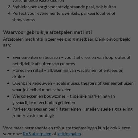
verschillende vaste kleuren
Stabiele voet zorgt voor stevig staande paal, ook buiten
Perfect voor evenementen, winkels, parkeerlocaties of
showrooms
Waarvoor gebruik je afzetpalen met lint?
Afzetpalen met lint zijn zeer veelzijdig inzetbaar. Denk bijvoorbeeld
aan:
Evenementen en beurzen – voor het creëren van looproutes of
het tijdelijk afsluiten van ruimtes
Horeca en retail – afbakening van wachtrijen of entrees bij
drukte
Openbare gebouwen – zoals musea, theaters of gemeentehuizen
waar je flexibel moet schakelen
Werkplekken en bouwzones – tijdelijke markering van
gevaarlijke of verboden gebieden
Parkeergarages en bedrijfsterreinen – snelle visuele signalering
zonder vaste montage
Voor meer permanente en robuuste toepassingen kun je ook kiezen
voor onze
RVS afzetpalen
of
kettingpalen
.