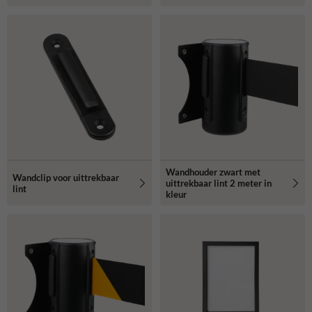
Wandhouder zwart met
Wandclip voor uittrekbaar
uittrekbaar lint 2 meter in
lint
kleur