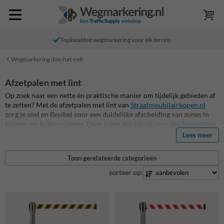
Topkwaliteit wegmarkering voor elk terrein
Wegmarkering doe-het-zelf
Afzetpalen met lint
Op zoek naar een nette én praktische manier om tijdelijk gebieden af
te zetten? Met de afzetpalen met lint van
Straatmeubilairkopen.nl
zorg je snel en flexibel voor een duidelijke afscheiding van zones in
binnen- en buitenruimtes. Deze palen zijn ideaal voor het begeleiden
van bezoekersstromen, het reguleren van wachtrijen of het tijdelijk
Lees meer
blokkeren van doorgangen. In tegenstelling tot vaste verkeerspalen of
afzethekken zijn afzetpalen met uittrekbaar lint eenvoudig te
Toon gerelateerde categorieën
verplaatsen, op te bergen en aan te passen aan veranderende
situaties. Dankzij het oprolbare lint zijn ze ook nog eens
sorteer op:
ruimtebesparend.