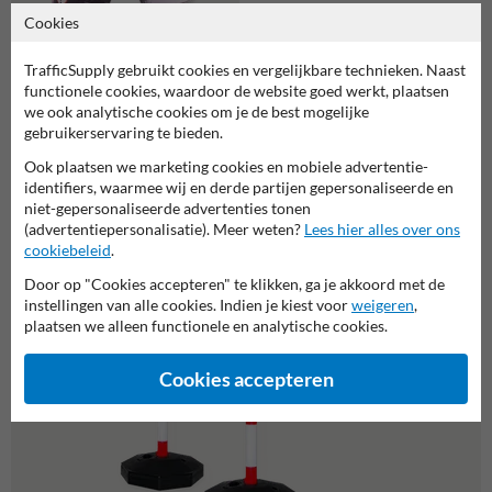
Cookies
Wegenverf wit - blik á 6 KG - wit
TrafficSupply gebruikt cookies en vergelijkbare technieken. Naast
RAL 9010
functionele cookies, waardoor de website goed werkt, plaatsen
we ook analytische cookies om je de best mogelijke
gebruikerservaring te bieden.
Of zocht je dit?
Ook plaatsen we marketing cookies en mobiele advertentie-
identifiers, waarmee wij en derde partijen gepersonaliseerde en
niet-gepersonaliseerde advertenties tonen
(advertentiepersonalisatie). Meer weten?
Lees hier alles over ons
cookiebeleid
.
Door op "Cookies accepteren" te klikken, ga je akkoord met de
instellingen van alle cookies. Indien je kiest voor
weigeren
,
plaatsen we alleen functionele en analytische cookies.
Cookies accepteren