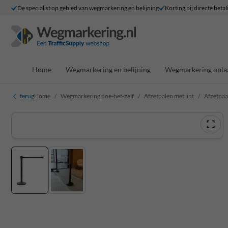
De specialist op gebied van wegmarkering en belijning
Korting bij directe betal
Home
Wegmarkering en belijning
Wegmarkering opla
terug
Home
Wegmarkering doe-het-zelf
Afzetpalen met lint
Afzetpaal