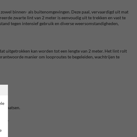
 in zowel binnen- als buitenomgevingen.
Deze paal, vervaardigd uit mat
reerde zwarte lint van 2 meter is eenvoudig uit te trekken en vast te
estand tegen intensief gebruik en diverse weersomstandigheden,
 dat uitgetrokken kan worden tot een lengte van 2 meter.
Het lint rolt
 verantwoorde manier om looproutes te begeleiden, wachtrijen te
ele
uwplaatsen.
ties.
e