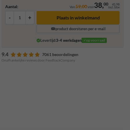
38,
00
45,98
59,00
Aantal:
Van
voor
incl. btw
-
+
Plaats in winkelmand
product doorsturen per e-mail
Levertijd:
3-4 werkdagen
✓op voorraad
9.4
7061 beoordelingen
Onafhankelijke reviews door FeedbackCompany