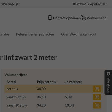
talen mogelijk*
Bestelstatus
Login
Contact
Contact opnemen
Winkelmand
aratie
Referenties en projecten
Over Wegmarkering.nl
r lint zwart 2 meter
Volumeprijzen
alle shops
Aantal
Prijs per stuk
Je voordeel
per stuk
38,00
vanaf 5 stuks
36,10
5,0
%
vanaf 10 stuks
34,20
10,0
%