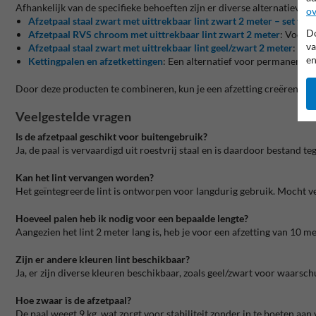
Afhankelijk van de specifieke behoeften zijn er diverse alternatieve
ov
Afzetpaal staal zwart met uittrekbaar lint zwart 2 meter – set van 
Do
Afzetpaal RVS chroom met uittrekbaar lint zwart 2 meter
:
Voor e
va
Afzetpaal staal zwart met uittrekbaar lint geel/zwart 2 meter
:
Voor
en
Kettingpalen en afzetkettingen
:
Een alternatief voor permanente 
Door deze producten te combineren, kun je een afzetting creëren die p
Veelgestelde vragen
Is de afzetpaal geschikt voor buitengebruik?
Ja, de paal is vervaardigd uit roestvrij staal en is daardoor bestand
Kan het lint vervangen worden?
Het geïntegreerde lint is ontworpen voor langdurig gebruik.
Mocht ve
Hoeveel palen heb ik nodig voor een bepaalde lengte?
Aangezien het lint 2 meter lang is, heb je voor een afzetting van 10 me
Zijn er andere kleuren lint beschikbaar?
Ja, er zijn diverse kleuren beschikbaar, zoals geel/zwart voor waars
Hoe zwaar is de afzetpaal?
De paal weegt 9 kg, wat zorgt voor stabiliteit zonder in te boeten aan