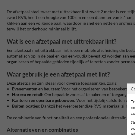
De afzetpaal staal zwart met uittrekbaar lint zwart 2 meter is een sti
zwart RVS, heeft een hoogte van 100 cm en een diameter van 5,1 cm, 
klikken aan een volgende paal, waardoor je snel een nette en professio
terwijl het onderhoud minimaal blijft.
Wat is een afzetpaal met uittrekbaar lint?
Een afzetpaal met uittrekbaar lint is een mobiele afscheiding die bes
automatisch op in de paal en kan eenvoudig bevestigd worden aan ee
organiseren of bepaalde gebieden tijdelijk af te zetten zonder permane
Waar gebruik je een afzetpaal met lint?
Deze afzetpalen zijn ideaal voor diverse toepassingen, zoals:
C
Evenementen en beurzen
:
Voor het organiseren van bezoekersstro
Horeca en retail
:
Om bepaalde zones af te bakenen of toegang te r
Kantoren en openbare gebouwen
:
Voor het tijdelijk afsluiten van
Tr
Buitenlocaties
:
Dankzij het weerbestendige RVS-materiaal zijn de 
co
co
De combinatie van functionaliteit en een professionele uitstraling ma
Oo
wa
Alternatieven en combinaties
ad