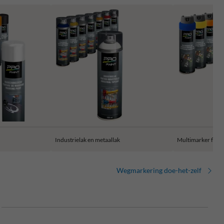
Industrielak en metaallak
Multimarker fluo
Wegmarkering doe-het-zelf