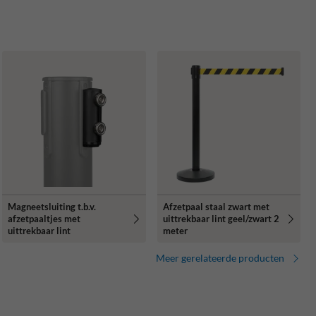
Magneetsluiting t.b.v.
Afzetpaal staal zwart met
afzetpaaltjes met
uittrekbaar lint geel/zwart 2
uittrekbaar lint
meter
Meer gerelateerde producten