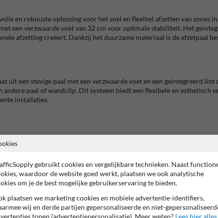
jlvolle en robuuste oplossing voor het snel en flexibel afzetten van zones
met een verzwaarde voet van 32 cm voor optimale stabiliteit.
Het geïnteg
nele afzetting creëert.
Dankzij het duurzame materiaal is de afzetpaal b
taat uit een stevige paal met een verzwaarde voet en een geïntegreerd lint
n andere paal of wandclip.
Dit systeem biedt een flexibele en esthetisch
nte installaties.
ookies
men en het creëren van wachtrijen.
eguleren.
 ruimtes of het begeleiden van bezoekers.
afficSupply gebruikt cookies en vergelijkbare technieken. Naast function
palen ook geschikt voor gebruik op terrassen, parkeerterreinen of bij bo
okies, waardoor de website goed werkt, plaatsen we ook analytische
okies om je de best mogelijke gebruikerservaring te bieden.
akt deze afzetpalen tot een veelzijdige oplossing voor uiteenlopende situa
k plaatsen we marketing cookies en mobiele advertentie-identifiers,
armee wij en derde partijen gepersonaliseerde en niet-gepersonaliseerd
vertenties tonen (advertentiepersonalisatie). Meer weten?
Lees hier alles