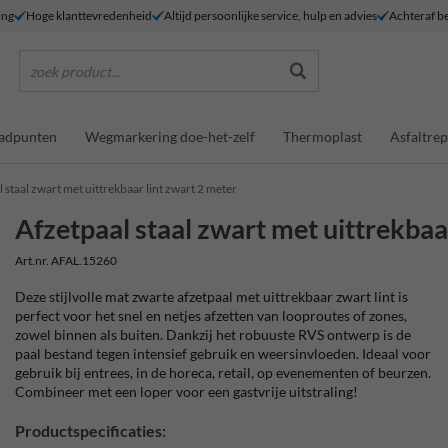
ing
Hoge klanttevredenheid
Altijd persoonlijke service, hulp en advies
Achteraf be
zoek product...
adpunten
Wegmarkering doe-het-zelf
Thermoplast
Asfaltrep
 staal zwart met uittrekbaar lint zwart 2 meter
Afzetpaal staal zwart met uittrekbaa
Art.nr. AFAL.15260
Deze stijlvolle mat zwarte
afzetpaal met uittrekbaar zwart lint is
perfect voor het snel en netjes afzetten van looproutes of zones,
zowel binnen als buiten. Dankzij het robuuste RVS ontwerp is de
paal bestand tegen intensief gebruik en weersinvloeden. Ideaal voor
gebruik bij entrees, in de horeca, retail, op evenementen of beurzen.
Combineer met een loper voor een gastvrije uitstraling!
Productspecificaties: