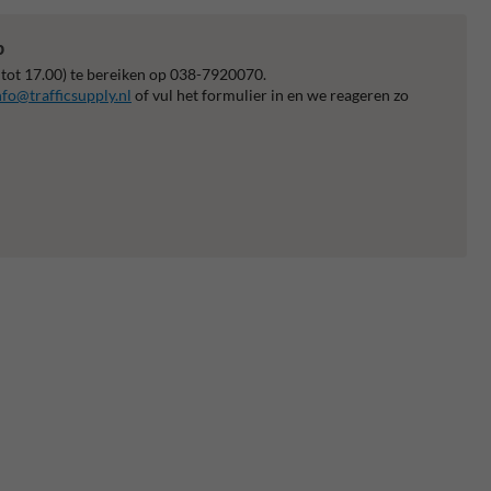
p
 tot 17.00) te bereiken op 038-7920070.
nfo@trafficsupply.nl
of vul het formulier in en we reageren zo