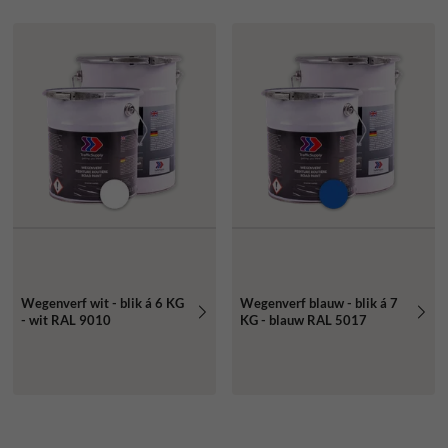
Wegenverf wit - blik á 6 KG
Wegenverf blauw - blik á 7
- wit RAL 9010
KG - blauw RAL 5017