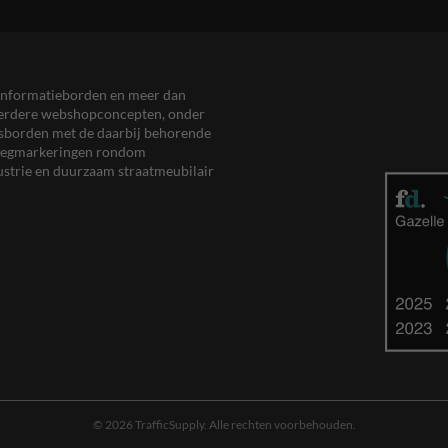
en informatieborden en meer dan
meerdere webshopconcepten, onder
eersborden met de daarbij behorende
, wegmarkeringen rondom
ustrie en duurzaam straatmeubilair
© 2026 TrafficSupply. Alle rechten voorbehouden.