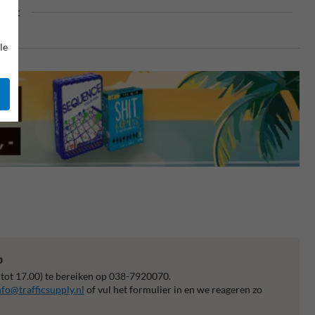
oduct
le
p
 tot 17.00) te bereiken op 038-7920070.
nfo@trafficsupply.nl
of vul het formulier in en we reageren zo