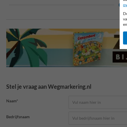
ov
Do
va
en
Stel je vraag aan Wegmarkering.nl
Naam*
Bedrijfsnaam