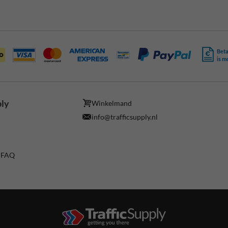
Beta
is m
ply
Winkelmand
info@trafficsupply.nl
/ FAQ