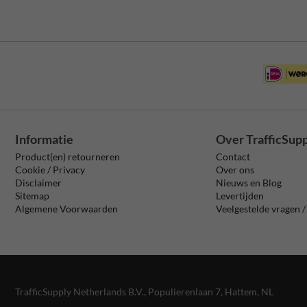
Informatie
Over TrafficSup
Product(en) retourneren
Contact
Cookie / Privacy
Over ons
Disclaimer
Nieuws en Blog
Sitemap
Levertijden
Algemene Voorwaarden
Veelgestelde vragen 
TrafficSupply Netherlands B.V.,
Populierenlaan 7
,
Hattem, NL