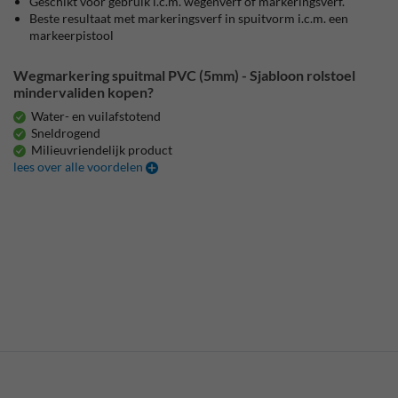
Geschikt voor gebruik i.c.m. wegenverf of markeringsverf.
Beste resultaat met markeringsverf in spuitvorm i.c.m. een
markeerpistool
Wegmarkering spuitmal PVC (5mm) - Sjabloon rolstoel
mindervaliden kopen?
Water- en vuilafstotend
Sneldrogend
Milieuvriendelijk product
lees over alle voordelen