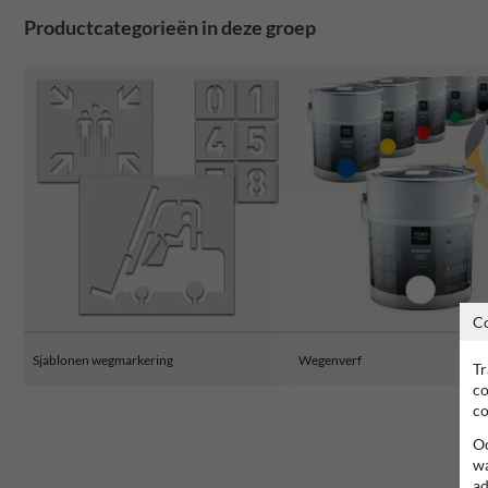
Productcategorieën in deze groep
C
Sjablonen wegmarkering
Wegenverf
Tr
co
co
Oo
wa
ad