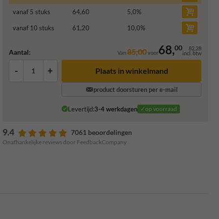
vanaf 5 stuks
64,60
5,0
%
vanaf 10 stuks
61,20
10,0
%
68,
00
82,28
85,00
Aantal:
Van
voor
incl. btw
-
+
Plaats in winkelmand
product doorsturen per e-mail
Levertijd:
3-4 werkdagen
✓op voorraad
9.4
7061 beoordelingen
Onafhankelijke reviews door FeedbackCompany