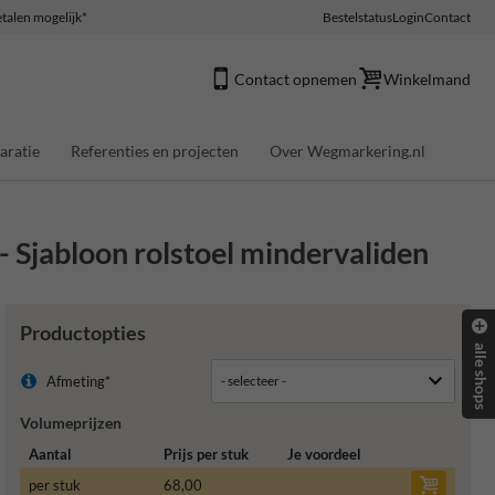
talen mogelijk*
Bestelstatus
Login
Contact
Contact opnemen
Winkelmand
aratie
Referenties en projecten
Over Wegmarkering.nl
Sjabloon rolstoel mindervaliden
Productopties
alle shops
Afmeting*
Volumeprijzen
Aantal
Prijs per stuk
Je voordeel
per stuk
68,00