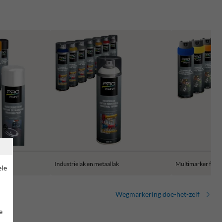
Industrielak en metaallak
Multimarker fluo
ele
Wegmarkering doe-het-zelf
e