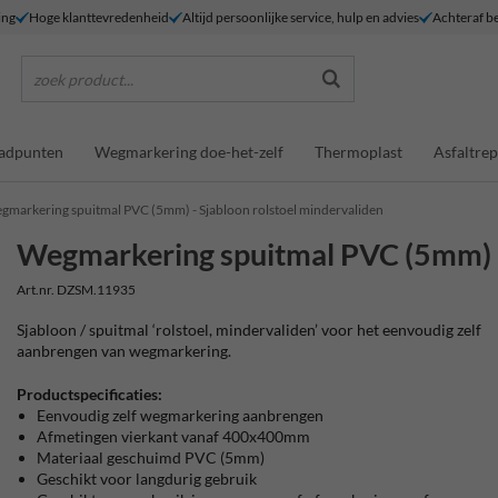
ing
Hoge klanttevredenheid
Altijd persoonlijke service, hulp en advies
Achteraf be
zoek product...
adpunten
Wegmarkering doe-het-zelf
Thermoplast
Asfaltrep
gmarkering spuitmal PVC (5mm) - Sjabloon rolstoel mindervaliden
Wegmarkering spuitmal PVC (5mm) - 
Art.nr. DZSM.11935
Sjabloon / spuitmal ‘rolstoel, mindervaliden’ voor het eenvoudig zelf
aanbrengen van wegmarkering.
Productspecificaties:
Eenvoudig zelf wegmarkering aanbrengen
Afmetingen vierkant vanaf 400x400mm
Materiaal geschuimd PVC (5mm)
Geschikt voor langdurig gebruik