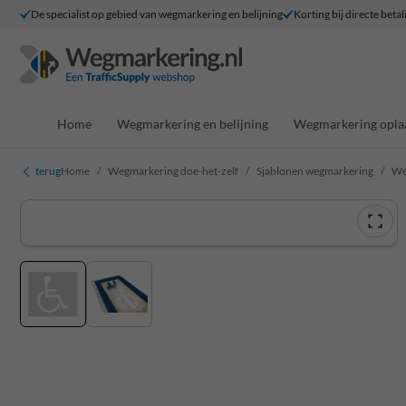
De specialist op gebied van wegmarkering en belijning
Korting bij directe betal
Home
Wegmarkering en belijning
Wegmarkering opla
terug
Home
Wegmarkering doe-het-zelf
Sjablonen wegmarkering
We