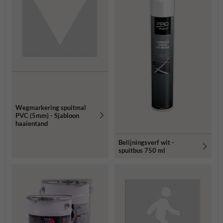
Wegmarkering spuitmal
PVC (5mm) - Sjabloon
haaientand
Belijningsverf wit -
spuitbus 750 ml