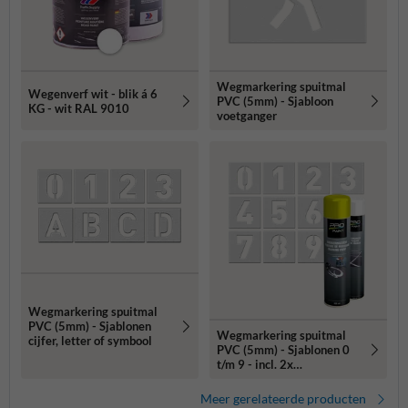
Wegmarkering spuitmal
Wegenverf wit - blik á 6
PVC (5mm) - Sjabloon
KG - wit RAL 9010
voetganger
Wegmarkering spuitmal
PVC (5mm) - Sjablonen
Wegmarkering spuitmal
cijfer, letter of symbool
PVC (5mm) - Sjablonen 0
t/m 9 - incl. 2x
markeringsverf wit/geel
Meer gerelateerde producten