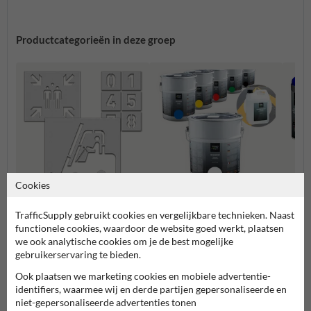
Productcategorieën in deze groep
Cookies
Sjablonen wegmarkering
Wegenverf
Krijtsp
TrafficSupply gebruikt cookies en vergelijkbare technieken. Naast
functionele cookies, waardoor de website goed werkt, plaatsen
we ook analytische cookies om je de best mogelijke
gebruikerservaring te bieden.
Wegmarkering doe-het-zelf
Ook plaatsen we marketing cookies en mobiele advertentie-
identifiers, waarmee wij en derde partijen gepersonaliseerde en
niet-gepersonaliseerde advertenties tonen