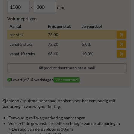
×
mm
Volumeprijzen
Aantal
Prijs per stuk
Je voordeel
per stuk
76,00
vanaf 5 stuks
72,20
5,0
%
vanaf 10 stuks
68,40
10,0
%
product doorsturen per e-mail
Levertijd:
3-4 werkdagen
✓op voorraad
Sjabloon / spuitmal zebrapad stroken voor het eenvoudig zelf
aanbrengen van wegmarkering.
Eenvoudig zelf wegmarkering aanbrengen
Voer zelf de gewenste breedte en hoogte van de uitsparing in
> De rand van de sjabloon is 50mm