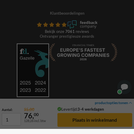
Klantbeoordelingen
Bekijk onze
7061
reviews
Ontvanger prestigieuze awards
productopties tonen
Levertijd:
3-4 werkdagen
95,00
Aantal:
76,
00
128,26
incl. btw
© 2026 TrafficSupply. Alle rechten voorbehouden.