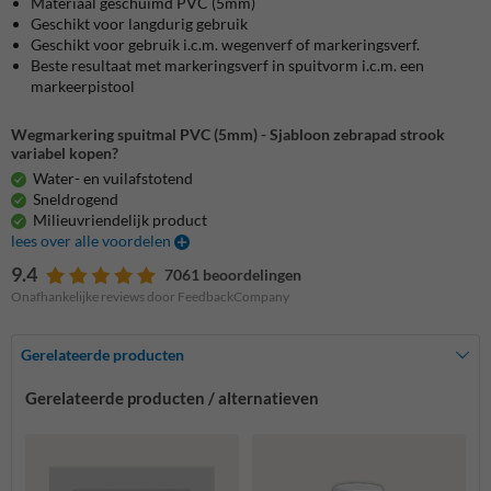
Materiaal geschuimd PVC (5mm)
Geschikt voor langdurig gebruik
Geschikt voor gebruik i.c.m. wegenverf of markeringsverf.
Beste resultaat met markeringsverf in spuitvorm i.c.m. een
markeerpistool
Wegmarkering spuitmal PVC (5mm) - Sjabloon zebrapad strook
variabel kopen?
Water- en vuilafstotend
Sneldrogend
Milieuvriendelijk product
lees over alle voordelen
9.4
7061 beoordelingen
Onafhankelijke reviews door FeedbackCompany
Gerelateerde producten
Gerelateerde producten / alternatieven