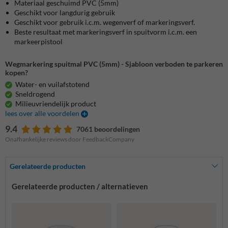
Materiaal geschuimd PVC (5mm)
Geschikt voor langdurig gebruik
Geschikt voor gebruik i.c.m. wegenverf of markeringsverf.
Beste resultaat met markeringsverf in spuitvorm i.c.m. een
markeerpistool
Wegmarkering spuitmal PVC (5mm) - Sjabloon verboden te parkeren
kopen?
Water- en vuilafstotend
Sneldrogend
Milieuvriendelijk product
lees over alle voordelen
9.4
7061 beoordelingen
Onafhankelijke reviews door FeedbackCompany
Gerelateerde producten
Gerelateerde producten / alternatieven