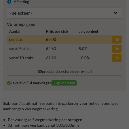
Afmeting*
Volumeprijzen
Aantal
Prijs per stuk
Je voordeel
per stuk
68,00
vanaf 5 stuks
64,60
5,0
%
vanaf 10 stuks
61,20
10,0
%
product doorsturen per e-mail
Levertijd:
3-4 werkdagen
✓op voorraad
Sjabloon / spuitmal ‘verboden te parkeren’ voor het eenvoudig zelf
aanbrengen van wegmarkering.
Eenvoudig zelf wegmarkering aanbrengen
Afmetingen vierkant vanaf 300x300mm