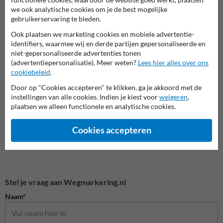
we ook analytische cookies om je de best mogelijke
gebruikerservaring te bieden.
Ook plaatsen we marketing cookies en mobiele advertentie-
identifiers, waarmee wij en derde partijen gepersonaliseerde en
Sjablonen wegmarkering
Wegenverf
Krijtsp
niet-gepersonaliseerde advertenties tonen
(advertentiepersonalisatie). Meer weten?
Lees hier alles over ons
cookiebeleid
.
Wegmarkering doe-het-zelf
Door op "Cookies accepteren" te klikken, ga je akkoord met de
instellingen van alle cookies. Indien je kiest voor
weigeren
,
plaatsen we alleen functionele en analytische cookies.
Cookies accepteren
Stel je vraag aan Wegmarkering.nl
Naam*