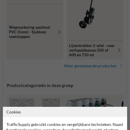
Wegmarkering spuitmal
PVC (5mm) - Sjabloon
voetstappen
Lijnentrekker 2-wiel - voor
verfspuitbussen 500 of
600 en 750 ml
Meer gerelateerde producten
Productcategorieën in deze groep
Cookies
TrafficSupply gebruikt cookies en vergelijkbare technieken. Naast
functionele cookies, waardoor de website goed werkt, plaatsen