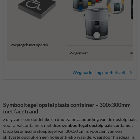
Stoeptegels met opdruk
Wegenverf
Krijtsp
Wegmarkering doe-het-zelf
Symbooltegel opstelplaats container – 300x300mm
met facetrand
Zorg voor een duidelijke en duurzame aanduiding van de opstelplaats
voor afvalcontainers met deze
symbooltegel opstelplaats container
.
Deze keramische stoeptegel van 30x30 cm is voorzien van een
slijtvaste opdruk en een hoge anti-slip waarde, waardoor hij ideaal is