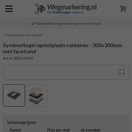
Topkwaliteit wegmarkering voor elk terrein
Stoeptegels met opdruk
Symbooltegel opstelplaats container - 300x300mm
met facetrand
Art.nr. DZST.14195
Volumeprijzen
Aantal
Prijs per stuk
Je voordeel