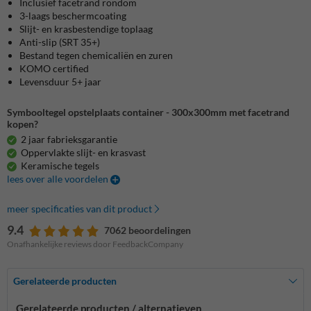
Inclusief facetrand rondom
3-laags beschermcoating
Slijt- en krasbestendige toplaag
Anti-slip (SRT 35+)
Bestand tegen chemicaliën en zuren
KOMO certified
Levensduur 5+ jaar
Symbooltegel opstelplaats container - 300x300mm met facetrand
kopen?
2 jaar fabrieksgarantie
Oppervlakte slijt- en krasvast
Keramische tegels
lees over alle voordelen
meer specificaties van dit product
9.4
7062 beoordelingen
Onafhankelijke reviews door FeedbackCompany
Gerelateerde producten
Gerelateerde producten / alternatieven