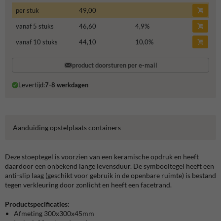
per stuk
49,00
vanaf 5 stuks
46,60
4,9
%
vanaf 10 stuks
44,10
10,0
%
product doorsturen per e-mail
Levertijd:
7-8 werkdagen
Aanduiding opstelplaats containers
Deze stoeptegel is voorzien van een keramische opdruk en heeft
daardoor een onbekend lange levensduur. De symbooltegel heeft een
anti-slip laag (geschikt voor gebruik in de openbare ruimte) is bestand
tegen verkleuring door zonlicht en heeft een facetrand.
Productspecificaties:
Afmeting 300x300x45mm