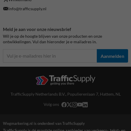
info@trafficsupply.nl
Meld je aan voor onze nieuwsbrief
Wil je op de hoogte blijven van onze producten en onze
ontwikkelingen. Vul dan hieronder je e-mailadres in.
Aanmelden
TrafficSupply Netherlands B.V.,
Populierenlaan 7
,
Hattem, NL
Volg ons
Wegmarkering.nl is onderdeel van TrafficSupply
TrafficSupply is dé grootste online aanbieder van verkeers-, tekst- en