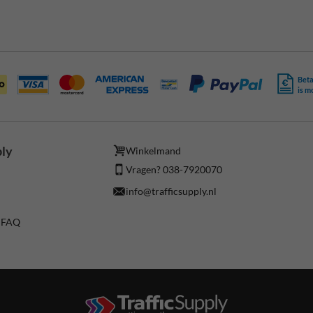
Beta
is m
ply
Winkelmand
Vragen? 038-7920070
info@trafficsupply.nl
/ FAQ