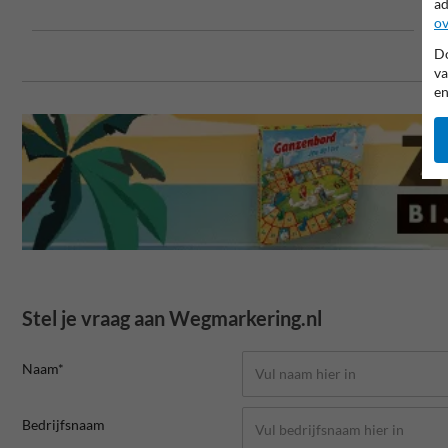
ad
ov
Do
va
en
Stel je vraag aan Wegmarkering.nl
Naam*
Bedrijfsnaam