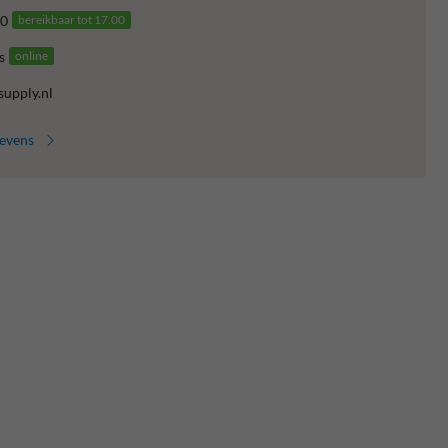
0
bereikbaar tot 17.00
s
online
supply.nl
gevens