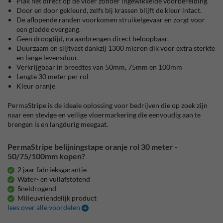
Plak het direct op de vloer zonder ingewikkelde voorbereiding.
Door en door gekleurd, zelfs bij krassen blijft de kleur intact.
De aflopende randen voorkomen struikelgevaar en zorgt voor
een gladde overgang.
Geen droogtijd, na aanbrengen direct beloopbaar.
Duurzaam en slijtvast dankzij 1300 micron dik voor extra sterkte
en lange levensduur.
Verkrijgbaar in breedtes van 50mm, 75mm en 100mm
Lengte 30 meter per rol
Kleur oranje
PermaStripe is de ideale oplossing voor bedrijven die op zoek zijn
naar een stevige en veilige vloermarkering die eenvoudig aan te
brengen is en langdurig meegaat.
PermaStripe belijningstape oranje rol 30 meter -
50/75/100mm kopen?
2 jaar fabrieksgarantie
Water- en vuilafstotend
Sneldrogend
Milieuvriendelijk product
lees over alle voordelen