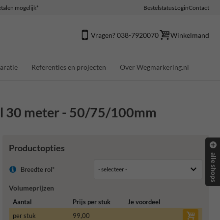
talen mogelijk*
Bestelstatus
Login
Contact
Vragen? 038-7920070
Winkelmand
aratie
Referenties en projecten
Over Wegmarkering.nl
rol 30 meter - 50/75/100mm
Productopties
alle shops
Breedte rol*
Volumeprijzen
Aantal
Prijs per stuk
Je voordeel
per stuk
99,00