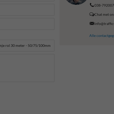
038-792007
Chat met on
info@traffic
Alle contactge