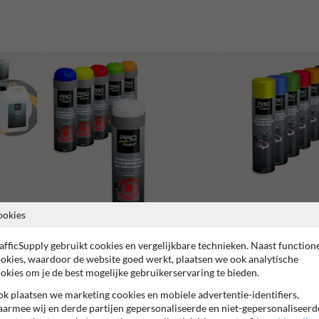
ookies
Krijtspray (tijdelijk)
Markeringsverf
afficSupply gebruikt cookies en vergelijkbare technieken. Naast function
okies, waardoor de website goed werkt, plaatsen we ook analytische
okies om je de best mogelijke gebruikerservaring te bieden.
k plaatsen we marketing cookies en mobiele advertentie-identifiers,
armee wij en derde partijen gepersonaliseerde en niet-gepersonaliseerd