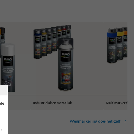
Industrielak en metaallak
Multimarker fluo
ele
Wegmarkering doe-het-zelf
e