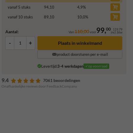
vanaf 5 stuks
94,10
4,9
%
vanaf 10 stuks
89,10
10,0
%
99,
00
119,79
110,00
Aantal:
Van
voor
incl. btw
-
+
Plaats in winkelmand
product doorsturen per e-mail
Levertijd:
3-4 werkdagen
✓op voorraad
9.4
7061 beoordelingen
Onafhankelijke reviews door FeedbackCompany