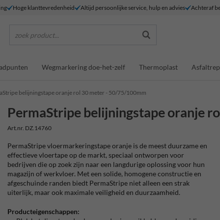
ing
Hoge klanttevredenheid
Altijd persoonlijke service, hulp en advies
Achteraf be
zoek product...
adpunten
Wegmarkering doe-het-zelf
Thermoplast
Asfaltrep
Stripe belijningstape oranje rol 30 meter - 50/75/100mm
PermaStripe belijningstape oranje 
Art.nr. DZ.14760
PermaStripe vloermarkeringstape oranje is de meest duurzame en
effectieve vloertape op de markt, speciaal ontworpen voor
bedrijven die op zoek zijn naar een langdurige oplossing voor hun
magazijn of werkvloer. Met een solide, homogene constructie en
afgeschuinde randen biedt PermaStripe niet alleen een strak
uiterlijk, maar ook maximale veiligheid en duurzaamheid.
Producteigenschappen: