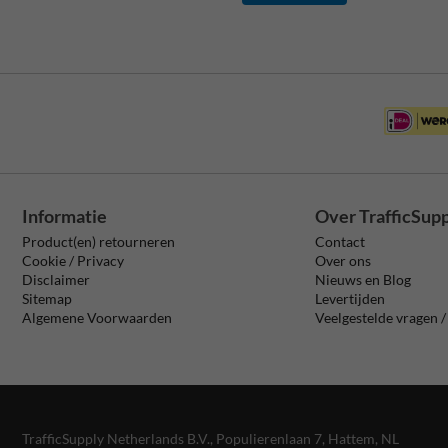
Informatie
Over TrafficSup
Product(en) retourneren
Contact
Cookie / Privacy
Over ons
Disclaimer
Nieuws en Blog
Sitemap
Levertijden
Algemene Voorwaarden
Veelgestelde vragen 
TrafficSupply Netherlands B.V.,
Populierenlaan 7
,
Hattem, NL