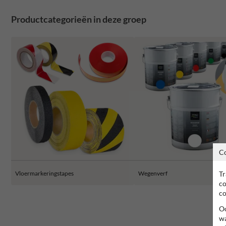
Productcategorieën in deze groep
C
Vloermarkeringstapes
Wegenverf
Tr
co
co
Oo
wa