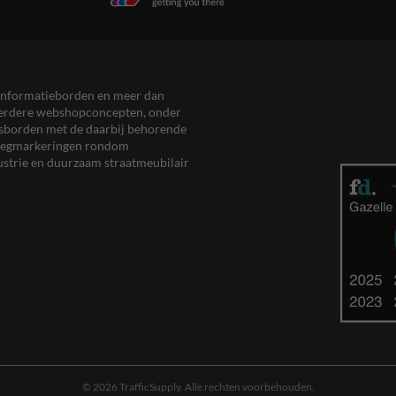
en informatieborden en meer dan
meerdere webshopconcepten, onder
eersborden met de daarbij behorende
, wegmarkeringen rondom
ustrie en duurzaam straatmeubilair
© 2026 TrafficSupply. Alle rechten voorbehouden.