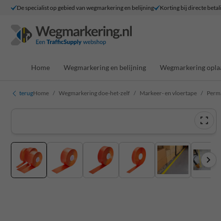
De specialist op gebied van wegmarkering en belijning
Korting bij directe betal
Home
Wegmarkering en belijning
Wegmarkering opla
terug
Home
Wegmarkering doe-het-zelf
Markeer- en vloertape
Perma