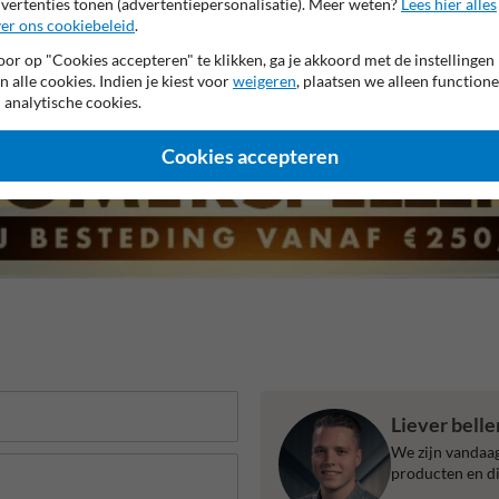
vertenties tonen (advertentiepersonalisatie). Meer weten?
Lees hier alles
er ons cookiebeleid
.
2 jaar fabrieksgarantie
Water- en vuilafstotend
Sneldrog
or op "Cookies accepteren" te klikken, ga je akkoord met de instellingen
n alle cookies. Indien je kiest voor
weigeren
, plaatsen we alleen functione
 analytische cookies.
Cookies accepteren
Liever bell
We zijn vandaag
producten en di