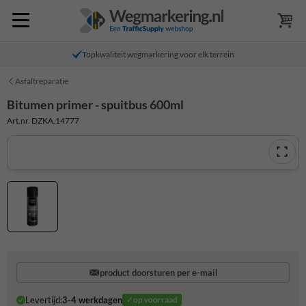
Topkwaliteit wegmarkering voor elk terrein
Asfaltreparatie
Bitumen primer - spuitbus 600ml
Art.nr. DZKA.14777
product doorsturen per e-mail
Levertijd:
3-4 werkdagen
✓op voorraad