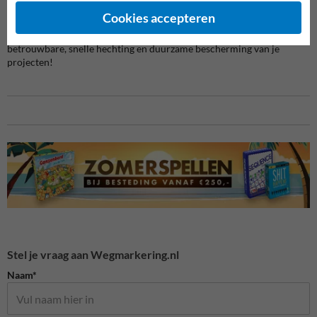
zon.
Cookies accepteren
Kies voor de bitumen hechtprimer van Wegmarkering.nl voor een
betrouwbare, snelle hechting en duurzame bescherming van je
projecten!
Stel je vraag aan Wegmarkering.nl
Naam*