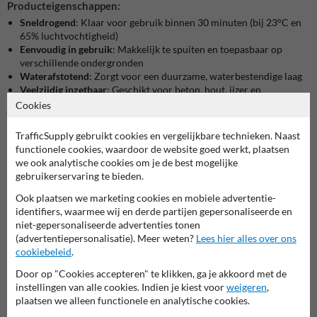
Producteigenschappen:
Sneldrogend
: Klaar voor gebruik binnen 30 minuten (bij 23°C en
65% luchtvochtigheid)
Eenvoudig in gebruik
: Makkelijk te spuiten en toepasbaar op
verschillende ondergronden
Waterafstotend
: Zorgt voor een duurzame, waterbestendige laag
Veelzijdig inzetbaar
: Geschikt voor beton, hout, ijzer en
bitumineuze producten
Cookies
Technische specificaties:
TrafficSupply gebruikt cookies en vergelijkbare technieken. Naast
Inhoud
: 600 ml
functionele cookies, waardoor de website goed werkt, plaatsen
Basis
: Bitumen
we ook analytische cookies om je de best mogelijke
Uiterlijk
: Zwarte vloeistof/coating
gebruikerservaring te bieden.
Drijfgas
: Propaan-Butaan
Ook plaatsen we marketing cookies en mobiele advertentie-
VOC-EU
: 582 g/l
identifiers, waarmee wij en derde partijen gepersonaliseerde en
Verbruik
: 2-3 m² per spuitbus, afhankelijk van de ondergrond
niet-gepersonaliseerde advertenties tonen
Hittebestendig
: Tot 100°C
(advertentiepersonalisatie). Meer weten?
Lees hier alles over ons
Droogtijd
: 30 minuten bij 23°C en 65% luchtvochtigheid
cookiebeleid
.
Opslag en houdbaarheid:
Door op "Cookies accepteren" te klikken, ga je akkoord met de
Bewaar de spuitbus minimaal 12 maanden in een goed afgesloten
instellingen van alle cookies. Indien je kiest voor
weigeren
,
verpakking op een droge, koele, en vorstvrije plaats. Niet verwerken
plaatsen we alleen functionele en analytische cookies.
bij temperaturen onder de 10°C of bij dreigend regen, vorst, of volle