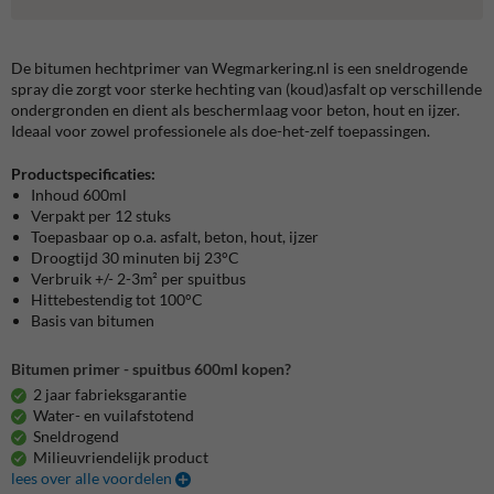
De bitumen hechtprimer van Wegmarkering.nl is een sneldrogende
spray die zorgt voor sterke hechting van (koud)asfalt op verschillende
ondergronden en dient als beschermlaag voor beton, hout en ijzer.
Ideaal voor zowel professionele als doe-het-zelf toepassingen.
Productspecificaties:
Inhoud 600ml
Verpakt per 12 stuks
Toepasbaar op o.a. asfalt, beton, hout, ijzer
Droogtijd 30 minuten bij 23°C
Verbruik +/- 2-3m² per spuitbus
Hittebestendig tot 100°C
Basis van bitumen
Bitumen primer - spuitbus 600ml kopen?
2 jaar fabrieksgarantie
Water- en vuilafstotend
Sneldrogend
Milieuvriendelijk product
lees over alle voordelen