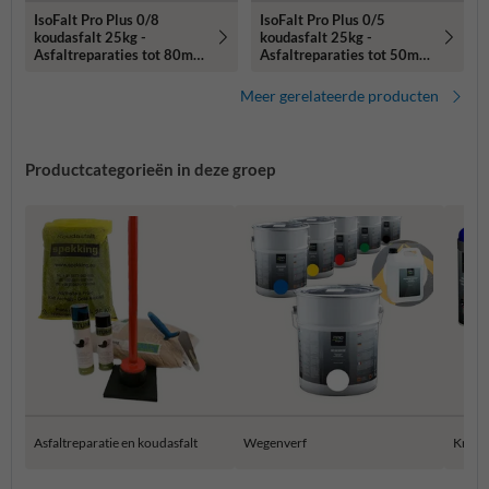
IsoFalt Pro Plus 0/8
IsoFalt Pro Plus 0/5
koudasfalt 25kg -
koudasfalt 25kg -
Asfaltreparaties tot 80mm
Asfaltreparaties tot 50mm
diep
diep
Meer gerelateerde producten
Productcategorieën in deze groep
Asfaltreparatie en koudasfalt
Wegenverf
Krijtsp