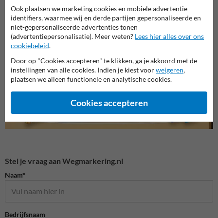
Ook plaatsen we marketing cookies en mobiele advertentie-
identifiers, waarmee wij en derde partijen gepersonaliseerde en
niet-gepersonaliseerde advertenties tonen
Sjablonen wegmarkering
Wegenverf
Krijtsp
(advertentiepersonalisatie). Meer weten?
Lees hier alles over ons
cookiebeleid
.
Wegmarkering doe-het-zelf
Door op "Cookies accepteren" te klikken, ga je akkoord met de
instellingen van alle cookies. Indien je kiest voor
weigeren
,
plaatsen we alleen functionele en analytische cookies.
Cookies accepteren
Stel je vraag aan Wegmarkering.nl
Naam*
Bedrijfsnaam