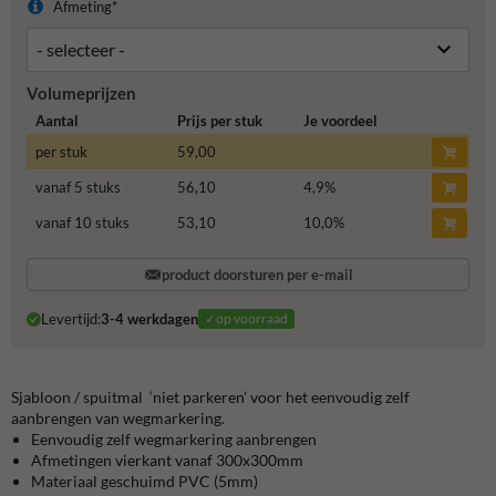
Afmeting*
Volumeprijzen
Aantal
Prijs per stuk
Je voordeel
per stuk
59,00
vanaf 5 stuks
56,10
4,9
%
vanaf 10 stuks
53,10
10,0
%
product doorsturen per e-mail
Levertijd:
3-4 werkdagen
✓op voorraad
Sjabloon / spuitmal ‘niet parkeren’ voor het eenvoudig zelf
aanbrengen van wegmarkering.
Eenvoudig zelf wegmarkering aanbrengen
Afmetingen vierkant vanaf 300x300mm
Materiaal geschuimd PVC (5mm)