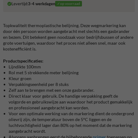
Levertijd:
3-4 werkdagen
✓op voorraad
Topkwaliteit thermoplastische belijning. Deze wegmarkering kan
door één persoon worden aangebracht met slechts een gasbrander
en bezem. Dit betekent geen noodzaak voor bedrijfsbussen of andere
grote voertuigen, waardoor het proces niet alleen snel, maar ook
kostenefficiënt is.
Productspecificaties:
Lijndikte 100mm
Rol met 5 strekkende meter belijning
Kleur groen
Verpakkingseenheid per 8 stuks
Zelf aan te brengen met een onze gasbrander.
Direct klaar voor gebruik. De handige verpakking geeft de
volgorde en gebruikswijze aan waardoor het product gemakkelijk
en professioneel aangebracht kan worden.
Voor een optimale werking van de markering dient de ondergrond
olievrij zijn, de temperatuur boven de 5°C liggen en de
luchtvochtigheid lager dan 80% op het moment dat de markering
aangebracht wordt.
Alvorens aanbrengen eerst de bijbehorende
primer
toepassen op