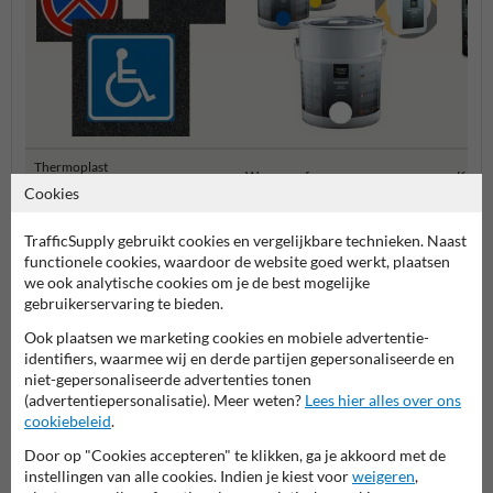
Thermoplast
Wegenverf
Krijtsp
wegmarkeringen
Cookies
TrafficSupply gebruikt cookies en vergelijkbare technieken. Naast
Wegmarkering doe-het-zelf
functionele cookies, waardoor de website goed werkt, plaatsen
we ook analytische cookies om je de best mogelijke
gebruikerservaring te bieden.
Ook plaatsen we marketing cookies en mobiele advertentie-
identifiers, waarmee wij en derde partijen gepersonaliseerde en
niet-gepersonaliseerde advertenties tonen
(advertentiepersonalisatie). Meer weten?
Lees hier alles over ons
cookiebeleid
.
Door op "Cookies accepteren" te klikken, ga je akkoord met de
Stel je vraag aan Wegmarkering.nl
instellingen van alle cookies. Indien je kiest voor
weigeren
,