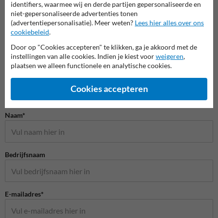
Wegmarkering doe-het-zelf
identifiers, waarmee wij en derde partijen gepersonaliseerde en
niet-gepersonaliseerde advertenties tonen
(advertentiepersonalisatie). Meer weten?
Lees hier alles over ons
cookiebeleid
.
Door op "Cookies accepteren" te klikken, ga je akkoord met de
instellingen van alle cookies. Indien je kiest voor
weigeren
,
plaatsen we alleen functionele en analytische cookies.
Cookies accepteren
Stel je vraag aan Wegmarkering.nl
Naam*
Bedrijfsnaam
E-mailadres*