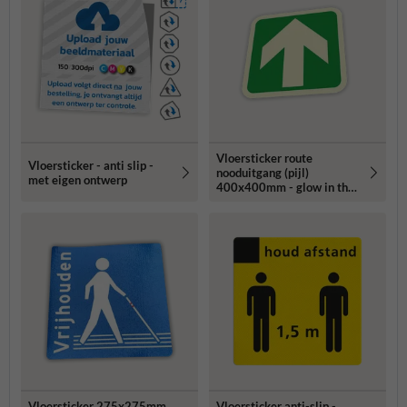
Vloersticker route
Vloersticker - anti slip -
nooduitgang (pijl)
met eigen ontwerp
400x400mm - glow in the
dark
Vloersticker 275x275mm
Vloersticker anti-slip -