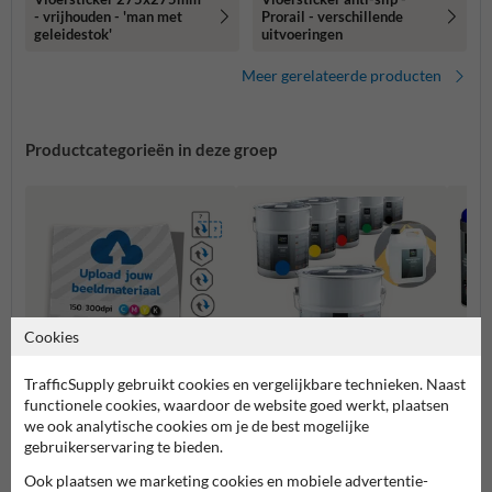
- vrijhouden - 'man met
Prorail - verschillende
geleidestok'
uitvoeringen
Meer gerelateerde producten
Productcategorieën in deze groep
Cookies
TrafficSupply gebruikt cookies en vergelijkbare technieken. Naast
functionele cookies, waardoor de website goed werkt, plaatsen
we ook analytische cookies om je de best mogelijke
Vloerstickers
Wegenverf
Krijtsp
gebruikerservaring te bieden.
Ook plaatsen we marketing cookies en mobiele advertentie-