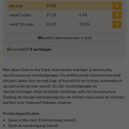
per stuk
39,00
vanaf 5 stuks
37,10
4,9
%
vanaf 10 stuks
35,10
10,0
%
product doorsturen per e-mail
Levertijd:
7-8 werkdagen
Met deze Glow in the Dark vloersticker markeer je eenvoudig
vluchtroutes en nooduitgangen. De zelfklevende fotoluminescente
stickers laden zich op met dag- of kunstlicht en lichten automatisch
op zodra het donker wordt. Zo zijn nooduitgangen en
vluchtrichtingen altijd duidelijk zichtbaar, zelfs bij stroomuitval.
Dankzij de stevige laminaatlaag zijn de stickers duurzaam en slijtvast,
perfect voor intensief belopen vloeren.
Productspecificaties
Glow in the dark (Fotoluminescerend)
Opdruk nooduitgang linksaf