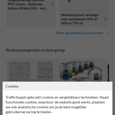
Wegmarkering spuitmal
PVC (5mm) - Sjablonen
letters Alfabet (26) - incl.
2x markeringsverf
Markeerpistool verlengd -
wit/geel
voor spuitbussen 500 of
600 en 750 ml
Meer gerelateerde producten
Productcategorieën in deze groep
Cookies
TrafficSupply gebruikt cookies en vergelijkbare technieken. Naast
functionele cookies, waardoor de website goed werkt, plaatsen
we ook analytische cookies om je de best mogelijke
gebruikerservaring te bieden.
Sjablonen wegmarkering
Wegenverf
Krijtsp