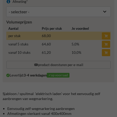
Afmeting*
Volumeprijzen
Aantal
Prijs per stuk
Je voordeel
per stuk
68,00
vanaf 5 stuks
64,60
5,0
%
vanaf 10 stuks
61,20
10,0
%
product doorsturen per e-mail
Levertijd:
3-4 werkdagen
✓op voorraad
Sjabloon / spuitmal ‘elektrisch laden’ voor het eenvoudig zelf
aanbrengen van wegmarkering.
Eenvoudig zelf wegmarkering aanbrengen
Afmetingen vierkant vanaf 400x400mm