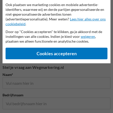
Ook plaatsen we marketing cookies en mobiele advertentie-
identifiers, waarmee wij en derde partijen gepersonaliseerde en
niet-gepersonaliseerde advertenties tonen
Wegmarkering doe-het-zelf
(advertentiepersonalisatie). Meer weten?
Lees hier alles over ons
cookiebeleid
.
Door op "Cookies accepteren" te klikken, ga je akkoord met de
instellingen van alle cookies. Indien je kiest voor
weigeren
,
plaatsen we alleen functionele en analytische cookies.
Cookies accepteren
Stel je vraag aan Wegmarkering.nl
Naam*
Bedrijfsnaam