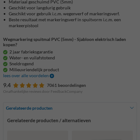
Materiaal geschuimd PVC (5mm)
Geschikt voor langdurig gebruik
Geschikt voor gebruik i.c.m. wegenverf of markeringsverf.
Beste resultaat met markeringsverf in spuitvorm i.c.m. een
markeerpistool
Wegmarkering spuitmal PVC (5mm) - Sjabloon elektrisch laden
kopen?
2 jaar fabrieksgarantie
Water- en vuilafstotend
Sneldrogend
Milieuvriendelijk product
lees over alle voordelen
9.4
7061 beoordelingen
Onafhankelijke reviews door FeedbackCompany
Gerelateerde producten
Gerelateerde producten / alternatieven