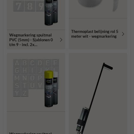
Thermoplast belijning rol 5
Wegmarkering spuitmal
meter wit - wegmarkering
PVC (5mm) - Sjablonen 0
t/m 9 - incl. 2x
markeringsverf wit/geel