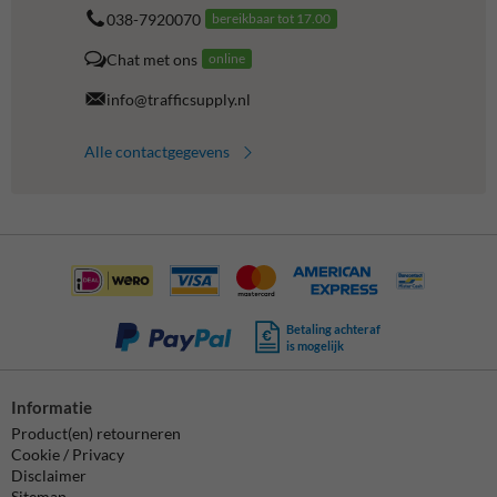
038-7920070
bereikbaar tot 17.00
Chat met ons
online
info@trafficsupply.nl
Alle contactgegevens
Betaling achteraf
is mogelijk
Informatie
Product(en) retourneren
Cookie / Privacy
Disclaimer
Sitemap