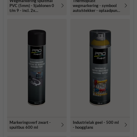
Wegmarkering spuitmal
Thermoplast
PVC (5mm) - Sjablonen 0
wegmarkering - symbool
t/m 9 - incl. 2x
auto/stekker - oplaadpunt
markeringsverf wit/geel
elektrische auto
Markeringsverf zwart -
Industrielak geel - 500 ml
spuitbus 600 ml
- hoogglans