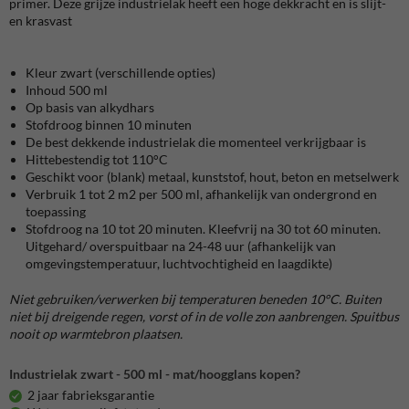
primer. Deze grijze industrielak heeft een hoge dekkracht en is slijt-
en krasvast
Kleur zwart (verschillende opties)
Inhoud 500 ml
Op basis van alkydhars
Stofdroog binnen 10 minuten
De best dekkende industrielak die momenteel verkrijgbaar is
Hittebestendig tot 110°C
Geschikt voor (blank) metaal, kunststof, hout, beton en metselwerk
Verbruik 1 tot 2 m2 per 500 ml, afhankelijk van ondergrond en
toepassing
Stofdroog na 10 tot 20 minuten. Kleefvrij na 30 tot 60 minuten.
Uitgehard/ overspuitbaar na 24-48 uur (afhankelijk van
omgevingstemperatuur, luchtvochtigheid en laagdikte)
Niet gebruiken/verwerken bij temperaturen beneden 10°C. Buiten
niet bij dreigende regen, vorst of in de volle zon aanbrengen. Spuitbus
nooit op warmtebron plaatsen.
Industrielak zwart - 500 ml - mat/hoogglans kopen?
2 jaar fabrieksgarantie