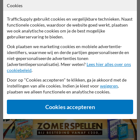
Productcategorieën in deze groep
Cookies
TrafficSupply gebruikt cookies en vergelijkbare technieken. Naast
functionele cookies, waardoor de website goed werkt, plaatsen
we ook analytische cookies om je de best mogelijke
gebruikerservaring te bieden.
Ook plaatsen we marketing cookies en mobiele advertentie-
identifiers, waarmee wij en derde partijen gepersonaliseerde en
niet-gepersonaliseerde advertenties tonen
(advertentiepersonalisatie). Meer weten?
Lees hier alles over ons
cookiebeleid
.
Door op "Cookies accepteren" te klikken, ga je akkoord met de
Industrielak en metaallak
Wegenverf
Krijtsp
instellingen van alle cookies. Indien je kiest voor
weigeren
,
plaatsen we alleen functionele en analytische cookies.
Wegmarkering doe-het-zelf
Cookies accepteren