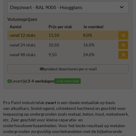
Volumeprijzen
Aantal
Prijs per stuk
Je voordeel
vanaf 12 stuks
11,50
8,0
%
vanaf 24 stuks
10,50
16,0
%
vanaf 48 stuks
9,50
24,0
%
product doorsturen per e-mail
Levertijd:
3-4 werkdagen
✓op voorraad
Pro Paint industrielak
zwart
is een ideale metaallak op basis
van alkydhars. Sneldrogend, uitstekend hechtend en geschikt voor
toepassing op ondergronden zoals metaal, beton, hout, metselwerk,
etc. Zeer geschikt voor kleine reparatie- en
onderhoudswerkzaamheden. Voor het beste resultaat op metalen
ondergronden zorgvuldig voorbehandelen met de bijbehorende