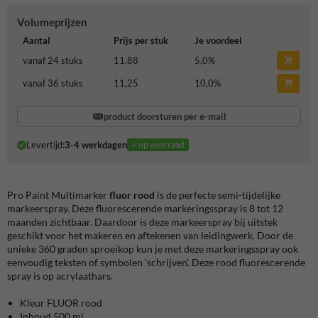
Volumeprijzen
Aantal
Prijs per stuk
Je voordeel
vanaf 24 stuks
11,88
5,0
%
vanaf 36 stuks
11,25
10,0
%
product doorsturen per e-mail
Levertijd:
3-4 werkdagen
✓op voorraad
Pro Paint Multimarker
fluor
rood
is de perfecte semi-tijdelijke
markeerspray. Deze fluorescerende markeringsspray is 8 tot 12
maanden zichtbaar. Daardoor is deze markeerspray bij uitstek
geschikt voor het makeren en aftekenen van leidingwerk. Door de
unieke 360 graden sproeikop kun je met deze markeringsspray ook
eenvoudig teksten of symbolen 'schrijven'. Deze rood fluorescerende
spray is op acrylaathars.
Kleur FLUOR rood
Inhoud 500 ml