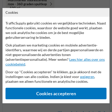
roze - 360 graden spuitkop
- 500 ml
Cookies
Meer gerelateerde producten
TrafficSupply gebruikt cookies en vergelijkbare technieken. Naast
functionele cookies, waardoor de website goed werkt, plaatsen
we ook analytische cookies om je de best mogelijke
Productcategorieën in deze groep
gebruikerservaring te bieden.
Ook plaatsen we marketing cookies en mobiele advertentie-
identifiers, waarmee wij en derde partijen gepersonaliseerde en
niet-gepersonaliseerde advertenties tonen
(advertentiepersonalisatie). Meer weten?
Lees hier alles over ons
cookiebeleid
.
Door op "Cookies accepteren" te klikken, ga je akkoord met de
instellingen van alle cookies. Indien je kiest voor
weigeren
,
plaatsen we alleen functionele en analytische cookies.
Cookies accepteren
Multimarker fluorescerend
Wegenverf
Krijtsp