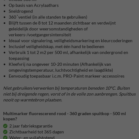
Op basis van Acrylaathars
Sneldrogend
360 ̊ ventiel (in alle standen te gebruiken)
Blijft tussen de 8 tot 12 maanden zichtbaar en verdwijnt
geleidelijk door weersomstandigheden of
verkeers-/voetgangersintensiteit
Ideaal voor signalering, veiligheidsmarkering en kleurcoderingen
Inclusief veiligheidskap, met één hand te bedienen
Verbruik 1 tot 2 m2 per 500 ml, afhankelijk van ondergrond en
toepassing
Kleefvrij na ongeveer 10-20 minuten (Afhankelijk van
omgevingstemperatuur, luchtvochtigheid en laagdikte)
Eenvoudig toepasbaar i.c.m. PRO-Paint markeer-accessoires
Niet gebruiken/verwerken bij temperaturen beneden 10°C. Buiten
niet bij dreigende regen, vorst of in de volle zon aanbrengen. Spuitbus
nooit op warmtebron plaatsen.
Multimarker fluorescerend rood - 360 graden spuitkop - 500 ml
kopen?
2 jaar fabrieksgarantie
Zichtbaarheid tot 365 dagen
Water- en vuilafstotend