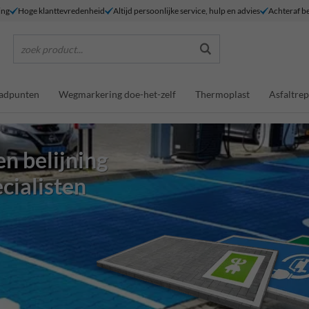
ing
Hoge klanttevredenheid
Altijd persoonlijke service, hulp en advies
Achteraf be
zoek product...
adpunten
Wegmarkering doe-het-zelf
Thermoplast
Asfaltrep
n belijning
cialisten