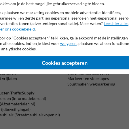
Wegmarkering.nl staan kwaliteit e
okies om je de best mogelijke gebruikerservaring te bieden.
rse soorten vloertapes.
materialen die niet alleen lang me
k plaatsen we marketing cookies en mobiele advertentie-identifiers,
reid assortiment aan
producten
zijn ontworpen om te voldoen aan d
armee wij en derde partijen gepersonaliseerde en niet-gepersonaliseerd
electeerd om je te voorzien van de
Heb je een markeringsproject waar 
vertenties tonen (advertentiepersonalisatie). Meer weten?
Lees hier alles
rf met bijpassende sjablonen en
Beta
jouw
offerte aanvragen voor wegma
er ons cookiebeleid
.
gen zo eenvoudig en efficiënt
is m
opnemen via email, telefoon of liv
, zoals symbolen en lijnen. Met
or op "Cookies accepteren" te klikken, ga je akkoord met de instellingen
ekerd van een professioneel
n alle cookies. Indien je kiest voor
weigeren
, plaatsen we alleen functione
Kortom, op Wegmarkering.nl kun je
n
atie over zelf wegmarkering of
 analytische cookies.
t opdruk
Wegmarkering doe-het-zelf
adpunt elektrische voertuigen
Wegenverf
Cookies accepteren
 (brom)fietsen plaatsen
Markeringsverf
 parkeren
Tijdelijke markeerspray
t vrijlaten
Markeer- en vloertapes
Spuitmallen wegmarkering
ucten TrafficSupply
orden (Informatiebord.nl)
(Afzetmaterialen.nl)
jdbeveiliging.nl)
ubilair (Straatmeubilairkopen.nl)