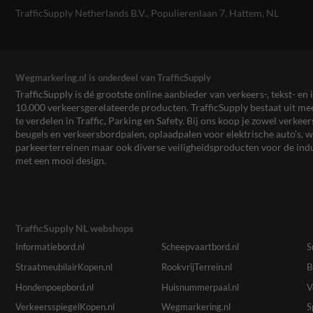
TrafficSupply Netherlands B.V.,
Populierenlaan 7
,
Hattem, NL
Wegmarkering.nl is onderdeel van TrafficSupply
TrafficSupply is dé grootste online aanbieder van verkeers-, tekst- 
10.000 verkeersgerelateerde producten. TrafficSupply bestaat uit 
te verdelen in Traffic, Parking en Safety. Bij ons koop je zowel verk
beugels en verkeersbordpalen, oplaadpalen voor elektrische auto’s
parkeerterreinen maar ook diverse veiligheidsproducten voor de ind
met een mooi design.
TrafficSupply NL webshops
Informatiebord.nl
Scheepvaartbord.nl
S
StraatmeubilairKopen.nl
RookvrijTerrein.nl
B
Hondenpoepbord.nl
Huisnummerpaal.nl
V
VerkeersspiegelKopen.nl
Wegmarkering.nl
S