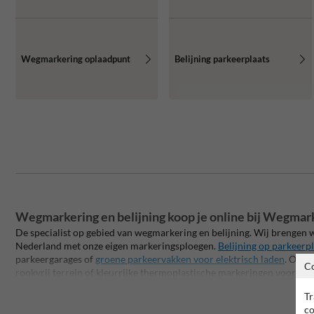
Wegmarkering oplaadpunt
Belijning parkeerplaats
Wegmarkering en belijning koop je online bij Wegmar
De specialist op gebied van wegmarkering en belijning. Wij brengen
Nederland met onze eigen markeringsploegen.
Belijning op parkeerp
parkeergarages of
groene parkeervakken voor elektrisch laden
. Of g
C
rookvrij terrein of kleurrijke thermoplastische markeringen voor op
we een ruim assortiment aan doe-het-zelf markeringsproducten, zoa
Tr
tijdelijke krijtspray's in blikken of spuitbussen met bijbehorend materi
co
markeerwagen. Ook leveren we een ruim assortiment aan gerelateerd