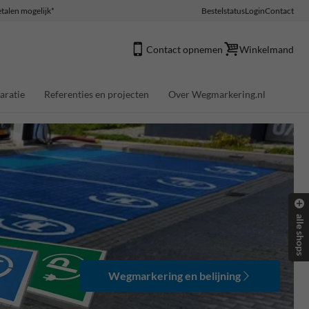
talen mogelijk*
Bestelstatus
Login
Contact
Contact opnemen
Winkelmand
aratie
Referenties en projecten
Over Wegmarkering.nl
alle shops
Wegmarkering en belijning