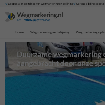
De specialist op gebied van wegmarkering en belijning
Korting bij directe betal
Home
Wegmarkering en belijning
Wegmarkering opla
Duurzame wegmarkering e
aangebracht door onze spe