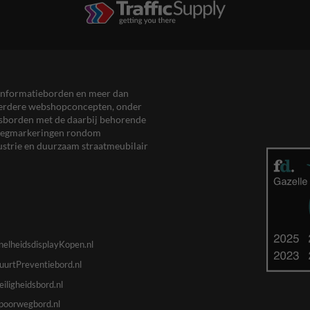
en informatieborden en meer dan
meerdere webshopconcepten, onder
eersborden met de daarbij behorende
, wegmarkeringen rondom
ustrie en duurzaam straatmeubilair
nelheidsdisplayKopen.nl
uurtPreventiebord.nl
eiligheidsbord.nl
poorwegbord.nl