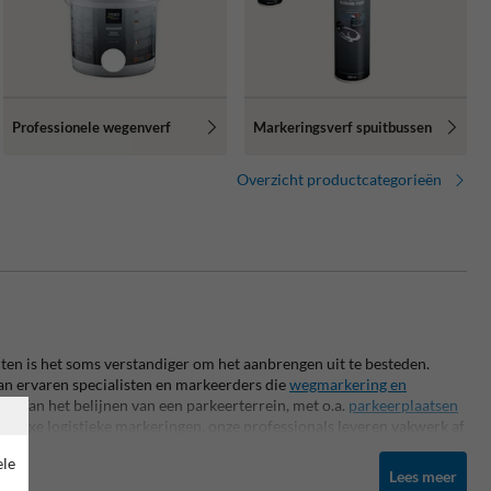
Professionele wegenverf
Markeringsverf spuitbussen
Overzicht productcategorieën
ten is het soms verstandiger om het aanbrengen uit te besteden.
n ervaren specialisten en markeerders die
wegmarkering en
en
. Van het belijnen van een parkeerterrein, met o.a.
parkeerplaatsen
mplexe logistieke markeringen, onze professionals leveren vakwerk af
men en eisen.
ele
Lees meer
en aanbrengt of kiest voor onze professionele uitvoering, bij