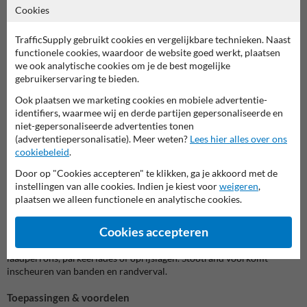
Cookies
duurzaamheid
Ontdek onze hoogwaardige drempel- en oprijplaten voor
TrafficSupply gebruikt cookies en vergelijkbare technieken. Naast
probleemloos verkeer op terrein, parkeerplaats of
functionele cookies, waardoor de website goed werkt, plaatsen
evenemententerrein. Deze robuuste platen bieden veilige
we ook analytische cookies om je de best mogelijke
overgangen, voorkomen gevaarlijke randafstapjes en zijn ideaal voor
gebruikerservaring te bieden.
tijdelijk of permanent gebruik. Versterk verkeerstoegang en
bescherm ondergronden in één oplossing.
Ook plaatsen we marketing cookies en mobiele advertentie-
identifiers, waarmee wij en derde partijen gepersonaliseerde en
Sterke materialen & belastbaarheid
niet-gepersonaliseerde advertenties tonen
Onze drempel oprijplaten bestaan uit gerecycled kunststof of stevig
(advertentiepersonalisatie). Meer weten?
Lees hier alles over ons
rubber. Ze zijn ontworpen voor zwaar gebruik met belastbaarheid tot
cookiebeleid
.
enkele tonnen. UV- en vorstbestendig, met antisliplaag of
Door op "Cookies accepteren" te klikken, ga je akkoord met de
reflecterende bands voor extra veiligheid en zichtbaarheid.
instellingen van alle cookies. Indien je kiest voor
weigeren
,
plaatsen we alleen functionele en analytische cookies.
Eenvoudige installatie & flexibiliteit
De oprijplaten en drempels zijn licht in gewicht en gemakkelijk te
Cookies accepteren
plaatsen zonder gereedschap. Combineer meerdere platen voor
langere overgangen of gebruik enkele als tijdelijke oplossing bij
laadperrons, parkeerlades of oprijslagen. Stootrand voorkomt
inscheuren van banden en randverval.
Toepassingen & voordelen