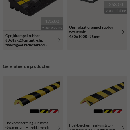
258,00
✔ aanbieding
175,00
Oprijplaat drempel rubber
✔ aanbieding
zwart/wit -
Oprijdrempel rubber
450x1000x75mm
60x45x20cm anti-slip
zwart/geel reflecterend -
32kg
Gerelateerde producten
Hoekbescherming kunststof -
Hoekbescherming kunststof -
Ø40mm type A - zelfklevend of
47x35mm type H - zelfklevend