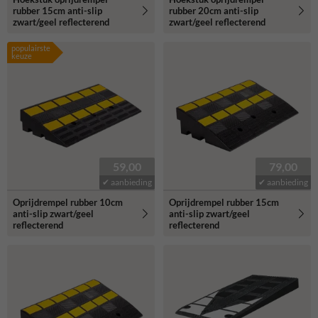
rubber 15cm anti-slip
rubber 20cm anti-slip
zwart/geel reflecterend
zwart/geel reflecterend
populairste
keuze
59,00
79,00
✔ aanbieding
✔ aanbieding
Oprijdrempel rubber 10cm
Oprijdrempel rubber 15cm
anti-slip zwart/geel
anti-slip zwart/geel
reflecterend
reflecterend