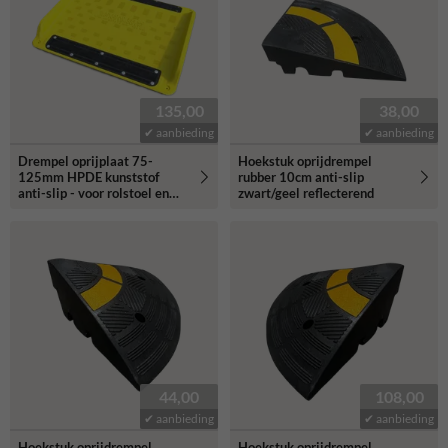
135,00
38,00
✔ aanbieding
✔ aanbieding
Drempel oprijplaat 75-
Hoekstuk oprijdrempel
125mm HPDE kunststof
rubber 10cm anti-slip
anti-slip - voor rolstoel en
zwart/geel reflecterend
scootmobiel
44,00
108,00
✔ aanbieding
✔ aanbieding
Hoekstuk oprijdrempel
Hoekstuk oprijdrempel