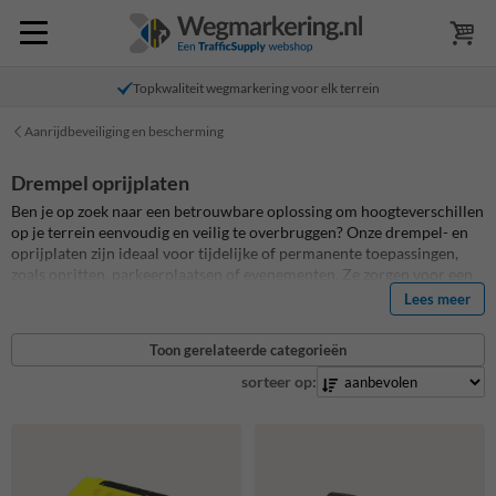
Topkwaliteit wegmarkering voor elk terrein
Aanrijdbeveiliging en bescherming
Drempel oprijplaten
Ben je op zoek naar een betrouwbare oplossing om hoogteverschillen
op je terrein eenvoudig en veilig te overbruggen? Onze drempel- en
oprijplaten zijn ideaal voor tijdelijke of permanente toepassingen,
zoals opritten, parkeerplaatsen of evenementen. Ze zorgen voor een
soepele doorgang voor voertuigen, rolcontainers en voetgangers.
Lees meer
Gemaakt van duurzaam materiaal, onderhoudsarm en snel te
plaatsen. Kies uit diverse maten en uitvoeringen voor elke situatie.
Toon gerelateerde categorieën
sorteer op: