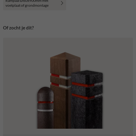
Rampaal Ø60x900mm met
voetplaat of grondmontage
Of zocht je dit?