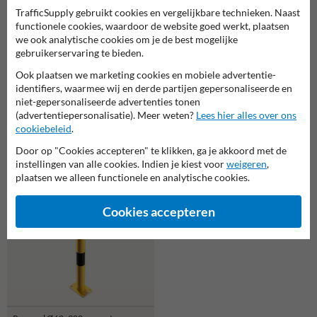
TrafficSupply gebruikt cookies en vergelijkbare technieken. Naast
functionele cookies, waardoor de website goed werkt, plaatsen
we ook analytische cookies om je de best mogelijke
gebruikerservaring te bieden.
Ook plaatsen we marketing cookies en mobiele advertentie-
identifiers, waarmee wij en derde partijen gepersonaliseerde en
Hoekbescherming kunststof -
niet-gepersonaliseerde advertenties tonen
Ø40mm type A - zelfklevend of
(advertentiepersonalisatie). Meer weten?
Lees hier alles over ons
Hoekbescherming staal -
magnetisch
Hoekprofiel 160x160x5mm -
cookiebeleid
.
geel/zwart
Door op "Cookies accepteren" te klikken, ga je akkoord met de
instellingen van alle cookies. Indien je kiest voor
weigeren
,
plaatsen we alleen functionele en analytische cookies.
Cookies accepteren