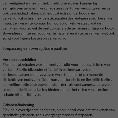
van veiligheid en flexibiliteit. Traditionele palen kunnen bij
aanrijdingen aanzienlijke schade aan voertuigen veroorzaken en zelf
ook beschadigd raken, wat leidt tot extra onderhouds- en
vervangingskosten. Flexibele afzetpalen daarentegen absorberen de
impact en keren terug naar hun oorspronkelijke staat, wat de
veiligheid voor zowel de bestuurder als de terreininrichting verhoogt.
Bovendien zijn ze eenvoudiger te installeren en te vervangen, wat ook
zorgt voor lagere kosten bij vervanging.
Toepassing van overrijdbare paaltjes
Verkeersbegeleiding
Flexibele afzetpalen worden veel gebruikt voor het begeleiden van
verkeer. Ze zijn bijzonder effectief in parkeergarages, op
parkeerplaatsen en langs wegen waar tijdelijke of permanente
rijrichtingen nodig zijn. Door hun zichtbaarheid en flexibiliteit zijn ze
een veilige optie voor zowel bestuurders als voetgangers, aangezien
ze een duidelijke markering bieden zonder het risico van ernstige
schade bij aanrijdingen.
Gebiedsafbakening
Flexibele overrijdbare paaltjes zijn ook ideaal voor het afbakenen van
specifieke gebieden, zoals voetgangerszones, fietspaden,