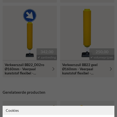
reflecterend klasse 3
342,00
250,00
✔ aanbieding
✔ volumeprijzen
Verkeerszuil BB22_D02ro
Verkeerszuil BB22 geel
Ø160mm - Veerpaal
Ø160mm - Veerpaal
kunststof flexibel -
kunststof flexibel -
reflecterend
reflecterend
Gerelateerde producten
Cookies