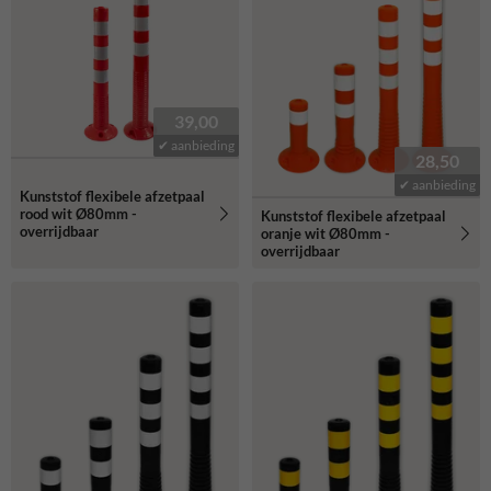
flexibele afzetpalen bieden een effectieve oplossing.
39,00
✔ aanbieding
28,50
✔ aanbieding
Kunststof flexibele afzetpaal
rood wit Ø80mm -
Kunststof flexibele afzetpaal
overrijdbaar
oranje wit Ø80mm -
overrijdbaar