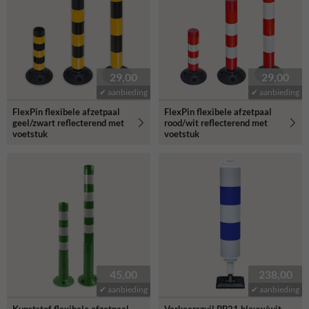
29,00
29,00
✔ aanbieding
✔ aanbieding
FlexPin flexibele afzetpaal
FlexPin flexibele afzetpaal
geel/zwart reflecterend met
rood/wit reflecterend met
voetstuk
voetstuk
45,00
238,00
✔ aanbieding
✔ aanbieding