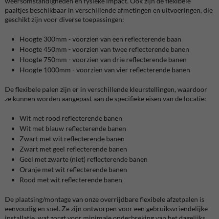
weersomstandigheden en fysieke impact. Ook zijn de flexibele
paaltjes beschikbaar in verschillende afmetingen en uitvoeringen, die
geschikt zijn voor diverse toepassingen:
Hoogte 300mm - voorzien van een reflecterende baan
Hoogte 450mm - voorzien van twee reflecterende banen
Hoogte 750mm - voorzien van drie reflecterende banen
Hoogte 1000mm - voorzien van vier reflecterende banen
De flexibele palen zijn er in verschillende kleurstellingen, waardoor
ze kunnen worden aangepast aan de specifieke eisen van de locatie:
Wit met rood reflecterende banen
Wit met blauw reflecterende banen
Zwart met wit reflecterende banen
Zwart met geel reflecterende banen
Geel met zwarte (niet) reflecterende banen
Oranje met wit reflecterende banen
Rood met wit reflecterende banen
De plaatsing/montage van onze overrijdbare flexibele afzetpalen is
eenvoudig en snel. Ze zijn ontworpen voor een gebruiksvriendelijke
installatie, wat zorgt voor minimale onderbreking van het dagelijks