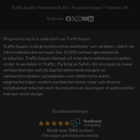
TrafficSupply Netherlands B.V.,
Populierenlaan 7
,
Hattem, NL
Volg ons
Wegmarkering.nl is onderdeel van TrafficSupply
TrafficSupply is dé grootste online aanbieder van verkeers-, tekst- en
informatieborden en meer dan 10.000 verkeersgerelateerde
producten. TrafficSupply bestaat uit meerdere webshopconcepten,
onder te verdelen in Traffic, Parking en Safety. Bij ons koop je zowel
verkeersborden met de daarbij behorende beugels en
verkeersbordpalen, oplaadpalen voor elektrische auto’s,
wegmarkeringen rondom parkeerterreinen maar ook diverse
veiligheidsproducten voor de industrie en duurzaam straatmeubilair
met een mooi design.
Klantbeoordelingen
Bekijk onze
7061
reviews
Ontvanger prestigieuze awards