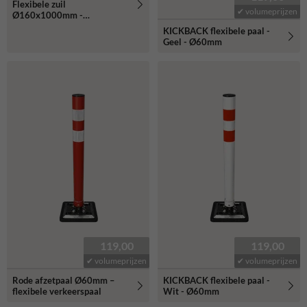
Flexibele zuil
✔ volumeprijzen
Ø160x1000mm -
reflecterend klasse 3
KICKBACK flexibele paal -
Geel - Ø60mm
119,00
119,00
✔ volumeprijzen
✔ volumeprijzen
Rode afzetpaal Ø60mm –
KICKBACK flexibele paal -
flexibele verkeerspaal
Wit - Ø60mm