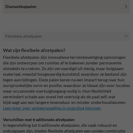
Diamantkoppalen
Flexibele afzetpalen
Wat zijn flexibele afzetpalen?
Flexibele afzetpalen zijn innovatieve terreinbeveiliging oplossingen
die zijn ontworpen om ruimtes af te bakenen zonder permanente
obstakels te creëren. Ze zijn vervaardigd uit stevig, maar buigzaam
materiaal, meestal hoogwaardig kunststof, waardoor ze bestand zijn
tegen aanrijdingen. Deze palen keren na een impact terug naar hun
oorspronkelijke vorm en positie, waardoor ze ideaal zijn voor locaties
waar occasionele voertuigtoegang nodig is. Hun flexibiliteit
vermindert schade aan zowel het voertuig als de paal zelf, wat
bijdraagt aan een langere levensduur en minder onderhoudskosten.
Lees meer over verkeerspaaltjes in onze blog hierover
.
Verschillen met traditionele afzetpalen
In tegenstelling tot traditionele afzetpalen, die vaak robuust en
onbuigzaam zijn, bieden flexibele afzetpalen een unieke combinatie