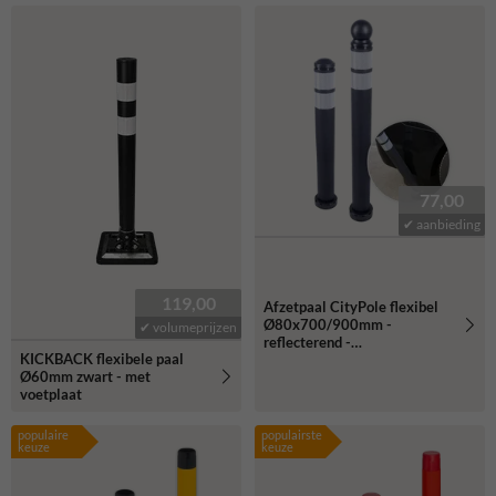
77,00
✔ aanbieding
119,00
Afzetpaal CityPole flexibel
Ø80x700/900mm -
✔ volumeprijzen
reflecterend -
KICKBACK flexibele paal
bodemmontage
Ø60mm zwart - met
voetplaat
populaire
populairste
keuze
keuze