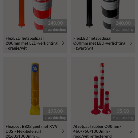
240,00
240,00
✔ aanbieding
✔ aanbieding
FlexLED fietspadpaal
FlexLED fietspadpaal
Ø80mm met LED-verlichting
Ø80mm met LED-verlichting
- oranje/wit
- zwart/wit
195,00
35,00
✔ aanbieding
✔ aanbieding
Flexpost BB22 geel met RVV
Afzetpaal rubber Ø80mm -
D02 - Flexibele zuil
460/750/1000mm -
Ø160x1000mm -
rood/wit reflecterend