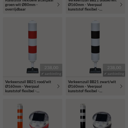
Kunststof flexibele afzetpaal
Verkeerszuil BB21 blauw/wit
groen wit Ø80mm -
Ø160mm - Veerpaal
overrijdbaar
kunststof flexibel -
reflecterend
238,00
238,00
✔ aanbieding
✔ aanbieding
Verkeerszuil BB21 rood/wit
Verkeerszuil BB21 zwart/wit
Ø160mm - Veerpaal
Ø160mm - Veerpaal
kunststof flexibel -
kunststof flexibel -
reflecterend
reflecterend