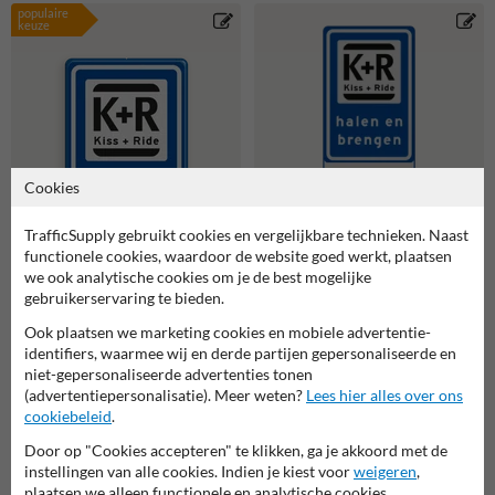
populaire
keuze
Cookies
TrafficSupply gebruikt cookies en vergelijkbare technieken. Naast
functionele cookies, waardoor de website goed werkt, plaatsen
we ook analytische cookies om je de best mogelijke
gebruikerservaring te bieden.
Verkeersbord RVV L52-
Ook plaatsen we marketing cookies en mobiele advertentie-
OB504 K+R halen en
brengen met pijlen -
identifiers, waarmee wij en derde partijen gepersonaliseerde en
reflecterend
niet-gepersonaliseerde advertenties tonen
Verkeersbord RVV L52 KISS
& RIDE - halen en brengen
(advertentiepersonalisatie). Meer weten?
Lees hier alles over ons
met tekst
cookiebeleid
.
Door op "Cookies accepteren" te klikken, ga je akkoord met de
instellingen van alle cookies. Indien je kiest voor
weigeren
,
Gerelateerde producten
plaatsen we alleen functionele en analytische cookies.