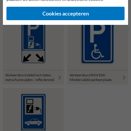
Cookies accepteren
Verkeersbord elektrisch laden,
Verkeersbord RVV E06 -
met schuine pijlen - reflecterend
Mindervalide parkeerplaats