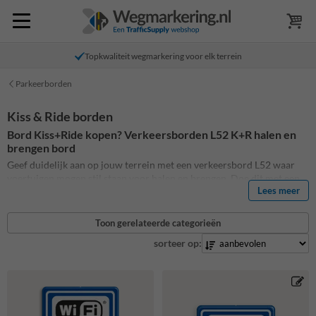
Topkwaliteit wegmarkering voor elk terrein
Parkeerborden
Kiss & Ride borden
Bord Kiss+Ride kopen? Verkeersborden L52 K+R halen en
brengen bord
Geef duidelijk aan op jouw terrein met een verkeersbord L52 waar
voertuigen mogen stil staan voor halen en brengen. Doe dit met een
Lees meer
standaard bord L52 of een Kiss en Ride bord. Voeg naast het
verkeersbord L52 ook eenvoudig teksten toe, zoals het duidelijk is
hoelang de zone Kiss en Ride van toepassing is. Daarnaast hebben we
Toon gerelateerde categorieën
ook alternatieve ontwerpen zoals WiFi zone en de zoen en
sorteer op:
zoefborden. Ook is het mogelijk om een eigen ontwerp aan te leveren.
Bekijk hier het hele assortiment Kiss+Ride borden.