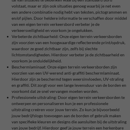
volstaat, maar er zijn ook situaties genoeg waarbij je net even
een andere combinatie nodig hebt van teksten, pictogrammen en
en/of pijlen. Door heldere informatie te verschaffen door middel
van een eigen terrein verkeersbord verbeter je de
verkeersveiligheid en voorkom je ongelukken.
Verbeterde zichtbaarheid: Onze eigen terrein verkeersborden
zijn voorzien van een hoogwaardige reflecterende print/opdruk,
waardoor ze goed zichtbaar zijn, zelfs bij slechte
lichtomstandigheden. Hierdoor verbeter je de zichtbaarheid en
voorkom je onduidelijkheid.
Beschermlaminaat: Onze eigen terrein verkeersborden zijn
voorzien van een UV-werend anti-graffiti beschermlaminaat.
Hierdoor zijn ze beschermd tegen weersinvloeden, UV-straling
en graffiti. Dit zorgt voor een lange levensduur van de borden en
voorkomt dat ze snel vervangen moeten worden.
Professionele uitstraling: Door eigen terrein verkeersborden te
ontwerpen en personaliseren kun je een professionele
uitstraling creëren voor jouw terrein. Zo kun je bijvoorbeeld
jouw bedrijfslogo toevoegen aan de borden of gebruik maken
van specifieke kleuren en designs die aansluiten bij de uitstraling
van jouw bedrijf. Hierdoor geef je jouw terrein een herkenbare