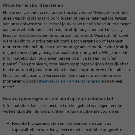
Prive terrein bord bestellen
Heb je een geschikt prive terrein bord gevonden? Misschien stond er
al een geschikt standaard bord tussen of ben je helemaal los gegaan
van onze ontwerptools! Je kunt jouw prive terrein bord nu toevoegen
aan jouw winkelmand. Let op dat je altijd nog standaard de vraag
krijgt of je ook bevestigingsmateriaal nodig hebt. Waarschijnlijk wel,
want je wilt jouw prive terrein bordje toch ergens op of tegenaan
monteren. Met behulp van onze montage adviesmodule vind je altijd
de juiste bevestigingsbeugel of paal die je nodig hebt. Wil je ook dat
Informatiebord.nl jouw eigen terrein of prive terrein bord(en)
plaatst? Geen probleem, onze plaatsingsploegen rijden dagelijks het
land door om al jouw producten te plaatsen, monteren of installeren.
Naast het plaatsen van verkeersborden plaatsen, assembleren en
monteren wij ook
straatmeubilair
,
verkeersdrempels
en nog veel
meer!
Koop nu jouw eigen terrein bord op Informatiebord.nl
Informatiebord.nl is dé specialist op het gebied van eigen terrein
verkeersborden. Bij ons profiteer je van de volgende voordelen:
Kwaliteit:
Onze eigen terrein verkeersborden zijn van
topkwaliteit en worden geleverd met een dubbel omgezette