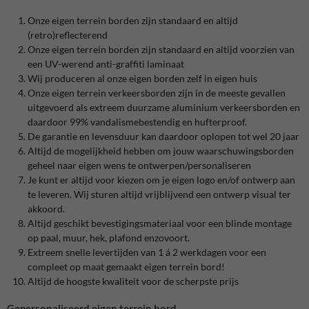
Onze eigen terrein borden zijn standaard en altijd
(retro)reflecterend
Onze eigen terrein borden zijn standaard en altijd voorzien van
een UV-werend anti-graffiti laminaat
Wij produceren al onze eigen borden zelf in eigen huis
Onze eigen terrein verkeersborden zijn in de meeste gevallen
uitgevoerd als extreem duurzame aluminium verkeersborden en
daardoor 99% vandalismebestendig en hufterproof.
De garantie en levensduur kan daardoor oplopen tot wel 20 jaar
Altijd de mogelijkheid hebben om jouw waarschuwingsborden
geheel naar eigen wens te ontwerpen/personaliseren
Je kunt er altijd voor kiezen om je eigen logo en/of ontwerp aan
te leveren. Wij sturen altijd vrijblijvend een ontwerp visual ter
akkoord.
Altijd geschikt bevestigingsmateriaal voor een blinde montage
op paal, muur, hek, plafond enzovoort.
Extreem snelle levertijden van 1 á 2 werkdagen voor een
compleet op maat gemaakt eigen terrein bord!
Altijd de hoogste kwaliteit voor de scherpste prijs
Gepersonaliseerd eigen terrein bord