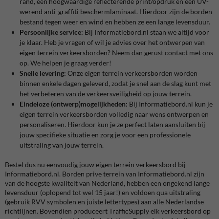
rand, een hoogwaardige reflecterende print/opdruk en een UV-
werend anti-graffiti beschermlaminaat. Hierdoor zijn de borden
bestand tegen weer en wind en hebben ze een lange levensduur.
Persoonlijke service:
Bij Informatiebord.nl staan we altijd voor
je klaar. Heb je vragen of wil je advies over het ontwerpen van
eigen terrein verkeersborden? Neem dan gerust contact met ons
op. We helpen je graag verder!
Snelle levering:
Onze eigen terrein verkeersborden worden
binnen enkele dagen geleverd, zodat je snel aan de slag kunt met
het verbeteren van de verkeersveiligheid op jouw terrein.
Eindeloze (ontwerp)mogelijkheden:
Bij Informatiebord.nl kun je
eigen terrein verkeersborden volledig naar wens ontwerpen en
personaliseren. Hierdoor kun je ze perfect laten aansluiten bij
jouw specifieke situatie en zorg je voor een professionele
uitstraling van jouw terrein.
Bestel dus nu eenvoudig jouw eigen terrein verkeersbord bij
Informatiebord.nl. Borden prive terrein van Informatiebord.nl zijn
van de hoogste kwaliteit van Nederland, hebben een ongekend lange
levensduur (oplopend tot wel 15 jaar!) en voldoen qua uitstraling
(gebruik RVV symbolen en juiste lettertypes) aan alle Nederlandse
richtlijnen. Bovendien produceert TrafficSupply elk verkeersbord op