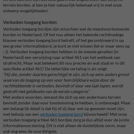
terrein borden, al ben je hier natuurlijk helemaal vrij in met onze
ontwerp mogelijkheden!
Verboden toegang borden
Verboden toegang bordjes zijn misschien wel de meestvoorkomende
borden in Nederland. Of het nou alleen het bekende rechthoekige
blauwe verboden toegang bord betreft, of het gecombineerd is op
een groter informatiebord, je kunt ze niet missen (let er maar eens op
;-)). V
erboden toegang borden hebben in de meeste gevallen (in
Nederland) een verwijzing naar artikel 461 van het wetboek van
strafrecht. Maar wat betekent dit nou precies en wat staat er in dit
specifieke artikel 461? De letterlijke vertaling is als volgt:
“Hij die, zonder daartoe gerechtigd te zijn, zich op eens anders grond
waarvan de toegang op een voor hem blijkbare wijze door de
rechthebbende is verboden, bevindt of daar vee laat lopen, wordt
gestraft met geldboete van de eerste categorie.”
Met andere woorden, iemand die zich op een andermans terrein
bevindt zonder daarvoor toestemming te hebben, is onbevoegd. Maar
een belangrijk detail is dat hij of zij daar wel op gewezen moet zijn,
met behulp van een
verboden toegang bord
bijvoorbeeld! Met onze
verboden toegang artikel 461 bordjes zorg je dus altijd voor de juiste
informatievoorziening. Dit is niet alleen de duidelijkste vorm, maar
ook nog eens de voordeligste.