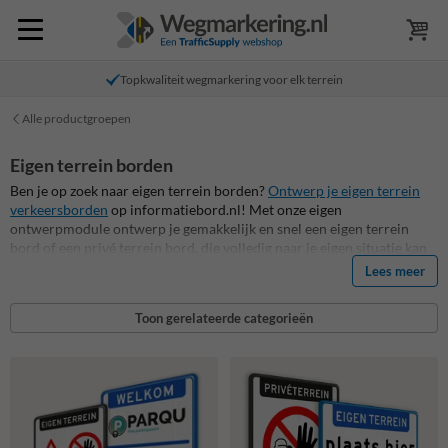
Topkwaliteit wegmarkering voor elk terrein
Alle productgroepen
Eigen terrein borden
Ben je op zoek naar eigen terrein borden?
Ontwerp je eigen terrein
verkeersborden
op informatiebord.nl! Met onze eigen
ontwerpmodule ontwerp je gemakkelijk en snel een eigen terrein
bord of een privé terrein bord, die volledig naar je eigen situatie kan
worden vormgegeven. Veelvoorkomende eigen terrein borden zijn
Lees meer
o.a. entree- en toegangsborden, camerabewaking borden of verboden
toegang borden. De mogelijkheden zijn eindeloos, zeker met onze
Toon gerelateerde categorieën
ontwerpmodule waarmee je eenvoudig allerlei iconen en teksten
kunt combineren! Alle eigen terrein borden op Informatiebord.nl zijn
van de hoogste kwaliteit en standaard voorzien van retro-
reflecterende print. De levensduur is daardoor tenminste 15 jaar!