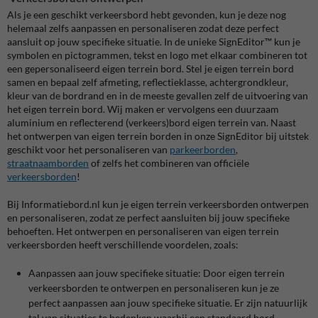
Als je een geschikt verkeersbord hebt gevonden, kun je deze nog
helemaal zelfs aanpassen en personaliseren zodat deze perfect
aansluit op jouw specifieke situatie. In de unieke SignEditor™ kun je
symbolen en pictogrammen, tekst en logo met elkaar combineren tot
een gepersonaliseerd eigen terrein bord. Stel je eigen terrein bord
samen en bepaal zelf afmeting, reflectieklasse, achtergrondkleur,
kleur van de bordrand en in de meeste gevallen zelf de uitvoering van
het eigen terrein bord. Wij maken er vervolgens een duurzaam
aluminium en reflecterend (verkeers)bord eigen terrein van. Naast
het ontwerpen van eigen terrein borden in onze SignEditor bij uitstek
geschikt voor het personaliseren van
parkeerborden
,
straatnaamborden
of zelfs het combineren van officiële
verkeersborden
!
Bij Informatiebord.nl kun je eigen terrein verkeersborden ontwerpen
en personaliseren, zodat ze perfect aansluiten bij jouw specifieke
behoeften. Het ontwerpen en personaliseren van eigen terrein
verkeersborden heeft verschillende voordelen, zoals:
Aanpassen aan jouw specifieke situatie: Door eigen terrein
verkeersborden te ontwerpen en personaliseren kun je ze
perfect aanpassen aan jouw specifieke situatie. Er zijn natuurlijk
tal van situaties te bedenken waarbij een standaard bord