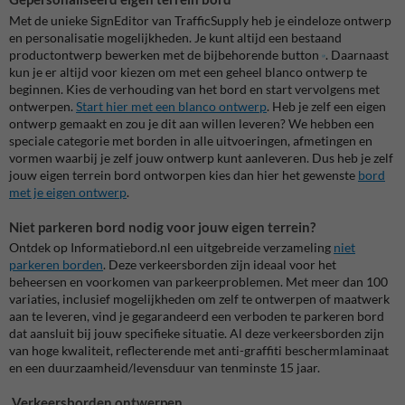
Met de unieke SignEditor van TrafficSupply heb je eindeloze ontwerp
en personalisatie mogelijkheden. Je kunt altijd een bestaand
productontwerp bewerken met de bijbehorende button
. Daarnaast
kun je er altijd voor kiezen om met een geheel blanco ontwerp te
beginnen. Kies de verhouding van het bord en start vervolgens met
ontwerpen.
Start hier met een blanco ontwerp
. Heb je zelf een eigen
ontwerp gemaakt en zou je dit aan willen leveren? We hebben een
speciale categorie met borden in alle uitvoeringen, afmetingen en
vormen waarbij je zelf jouw ontwerp kunt aanleveren. Dus heb je zelf
jouw eigen terrein bord ontworpen kies dan hier het gewenste
bord
met je eigen ontwerp
.
Niet parkeren bord nodig voor jouw eigen terrein?
Ontdek op Informatiebord.nl een uitgebreide verzameling
niet
parkeren borden
. Deze verkeersborden zijn ideaal voor het
beheersen en voorkomen van parkeerproblemen. Met meer dan 100
variaties, inclusief mogelijkheden om zelf te ontwerpen of maatwerk
aan te leveren, vind je gegarandeerd een verboden te parkeren bord
dat aansluit bij jouw specifieke situatie. Al deze verkeersborden zijn
van hoge kwaliteit, reflecterende met anti-graffiti beschermlaminaat
en een duurzaamheid/levensduur van tenminste 15 jaar.
Verkeersborden ontwerpen