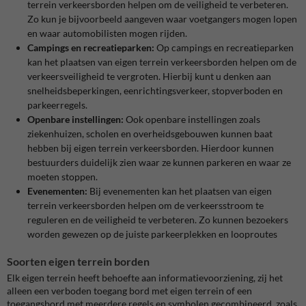
terrein verkeersborden helpen om de veiligheid te verbeteren.
Zo kun je bijvoorbeeld aangeven waar voetgangers mogen lopen
en waar automobilisten mogen rijden.
Campings en recreatieparken:
Op campings en recreatieparken
kan het plaatsen van eigen terrein verkeersborden helpen om de
verkeersveiligheid te vergroten. Hierbij kunt u denken aan
snelheidsbeperkingen, eenrichtingsverkeer, stopverboden en
parkeerregels.
Openbare instellingen:
Ook openbare instellingen zoals
ziekenhuizen, scholen en overheidsgebouwen kunnen baat
hebben bij eigen terrein verkeersborden. Hierdoor kunnen
bestuurders duidelijk zien waar ze kunnen parkeren en waar ze
moeten stoppen.
Evenementen:
Bij evenementen kan het plaatsen van eigen
terrein verkeersborden helpen om de verkeersstroom te
reguleren en de veiligheid te verbeteren. Zo kunnen bezoekers
worden gewezen op de juiste parkeerplekken en looproutes
Soorten eigen terrein borden
Elk eigen terrein heeft behoefte aan informatievoorziening, zij het
alleen een verboden toegang bord met eigen terrein of een
toegangsbord met meerdere regels en symbolen gecombineerd, zoals