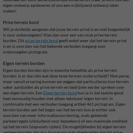
eigen ontwerp aanleveren of ons een vrijblijvend ontwerp laten
maken!
Prive terrein bord
Wil je duidelijk aangeven dat jouw terrein privé is en niet toegankelijk
is voor onbevoegden? Kies dan voor een van onze prive terrein
borden. Dit
prive terrein bord
geeft enkel weer dat het terrein privé
is en is voorzien van het bekende verboden toegang voor
onbevoegden pictogram.
Eigen terrein borden
Eigen borden borden zijn in essentie hetzelfde als prive terrein
borden. Is er dan iets wat deze twee termen onderscheidt? Niet perse,
maar vanuit ervaring kunnen we zeggen dat particulieren hun terrein
vaker aanduiden als prive terrein en bedrijven eerder spreken over
een eigen terrein. Een
Eigen terrein bord
kun je in dat laatste geval
heel eenvoudig houden met alleen tekstueel ‘eigen terrein’ in
combinatie met een verboden toegang artikel 461 pictogram. Eigen
terrein borden aan het begin van het terrein kun je echter ook
voorzien van meer informatievoorziening, zoals geldende
parkeerregels (uitsluitend voor bezoekers) of een maximale snelheid
op het terrein (stapvoets rijden). De mogelijkheden bij eigen terrein
verkeersborden zijn dus doorgaans wat uitgebreider dan bij prive