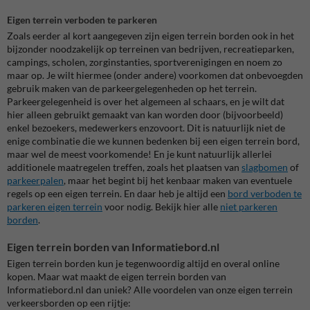
Eigen terrein verboden te parkeren
Zoals eerder al kort aangegeven zijn eigen terrein borden ook in het
bijzonder noodzakelijk op terreinen van bedrijven, recreatieparken,
campings, scholen, zorginstanties, sportverenigingen en noem zo
maar op. Je wilt hiermee (onder andere) voorkomen dat onbevoegden
gebruik maken van de parkeergelegenheden op het terrein.
Parkeergelegenheid is over het algemeen al schaars, en je wilt dat
hier alleen gebruikt gemaakt van kan worden door (bijvoorbeeld)
enkel bezoekers, medewerkers enzovoort. Dit is natuurlijk niet de
enige combinatie die we kunnen bedenken bij een eigen terrein bord,
maar wel de meest voorkomende! En je kunt natuurlijk allerlei
additionele maatregelen treffen, zoals het plaatsen van
slagbomen
of
parkeerpalen
, maar het begint bij het kenbaar maken van eventuele
regels op een eigen terrein. En daar heb je altijd een
bord verboden te
parkeren eigen terrein
voor nodig. Bekijk hier alle
niet parkeren
borden
.
Eigen terrein borden van Informatiebord.nl
Eigen terrein borden kun je tegenwoordig altijd en overal online
kopen. Maar wat maakt de eigen terrein borden van
Informatiebord.nl dan uniek? Alle voordelen van onze eigen terrein
verkeersborden op een rijtje: