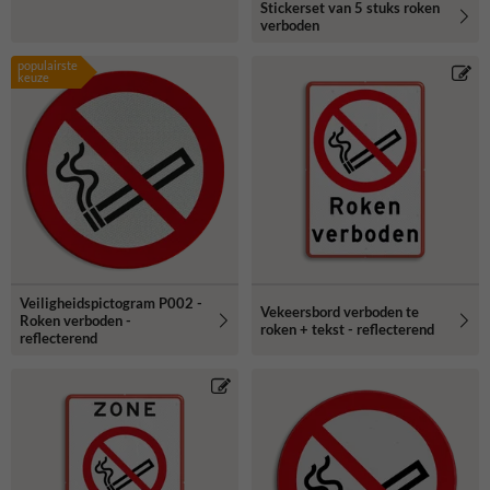
Stickerset van 5 stuks roken
verboden
populairste
keuze
Veiligheidspictogram P002 -
Vekeersbord verboden te
Roken verboden -
roken + tekst - reflecterend
reflecterend