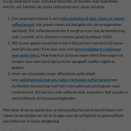
nu op zoek bent naar standaardborden of borden met specifieke
extra's, wij hebben de juiste oplossing voor jouw situatie.
Een populaire keuze is ons
informatiebord
niet
roken
en
vapen
reflecterend
, dat zowel roken als het gebruik van e-sigaretten
verbiedt. Dit reflecterende bord zorgt ervoor dat de boodschap
ook 's nachts of in donkere ruimtes goed zichtbaar blijft.
Wil je een gepersonaliseerd bord dat perfect aansluit bij jouw
bedrijfssituatie? Kies dan voor het
informatiebord rookzone
met eigen tekst
. Hiermee kun je jouw eigen tekst toevoegen en
zorgen voor een bord dat precies aangeeft welke regels er
gelden.
Voor een klassieke, maar effectieve optie biedt
ons
veiligheidspictogram roken verboden reflecterend
een
duidelijke boodschap met het internationale pictogram voor
rookverbod. Dit bord is ook reflecterend, waardoor het opvalt in
verschillende lichtomstandigheden.
Met deze diverse opties kun je eenvoudig het juiste bord kiezen om
roken te verbieden en bij te dragen aan de veiligheid en gezondheid
van iedereen in jouw omgeving.