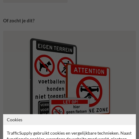
Of zocht je dit?
Cookies
TrafficSupply gebruikt cookies en vergelijkbare technieken. Naast
Verbodsborden
functionele cookies, waardoor de website goed werkt, plaatsen