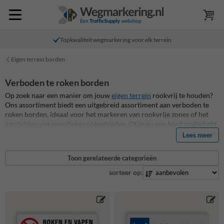
Topkwaliteit wegmarkering voor elk terrein
Eigen terrein borden
Verboden te roken borden
Op zoek naar een manier om jouw
eigen terrein
rookvrij te houden?
Ons assortiment biedt een uitgebreid assortiment aan verboden te
roken borden, ideaal voor het markeren van rookvrije zones of het
aanduiden van specifieke rookgebieden. Of je nu een bord nodig hebt
met een eenvoudige "niet roken"-melding of iets specifiekers met een
Lees meer
pijlverwijzing naar een rookzone, wij hebben de oplossing. Onze
verboden te roken borden kunnen ook gepersonaliseerd worden met
Toon gerelateerde categorieën
jouw logo of huisstijl, zodat ze naadloos aansluiten bij je omgeving.
Kies voor duidelijkheid en veiligheid met onze weerbestendige en
sorteer op:
duurzame rookzone of verboden te roken borden.