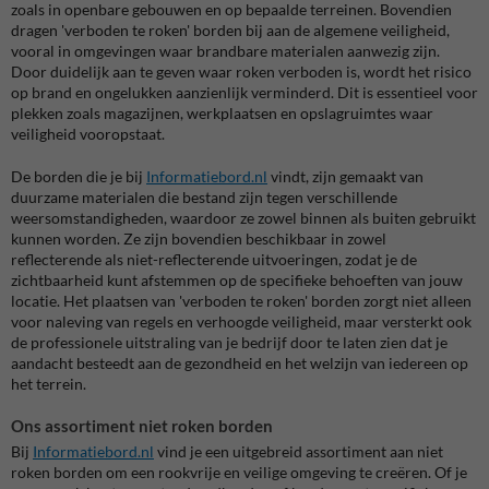
zoals in openbare gebouwen en op bepaalde terreinen. Bovendien
dragen 'verboden te roken' borden bij aan de algemene veiligheid,
vooral in omgevingen waar brandbare materialen aanwezig zijn.
Door duidelijk aan te geven waar roken verboden is, wordt het risico
op brand en ongelukken aanzienlijk verminderd. Dit is essentieel voor
plekken zoals magazijnen, werkplaatsen en opslagruimtes waar
veiligheid vooropstaat.
De borden die je bij
Informatiebord
.nl
vindt, zijn gemaakt van
duurzame materialen die bestand zijn tegen verschillende
weersomstandigheden, waardoor ze zowel binnen als buiten gebruikt
kunnen worden. Ze zijn bovendien beschikbaar in zowel
reflecterende als niet-reflecterende uitvoeringen, zodat je de
zichtbaarheid kunt afstemmen op de specifieke behoeften van jouw
locatie. Het plaatsen van 'verboden te roken' borden zorgt niet alleen
voor naleving van regels en verhoogde veiligheid, maar versterkt ook
de professionele uitstraling van je bedrijf door te laten zien dat je
aandacht besteedt aan de gezondheid en het welzijn van iedereen op
het terrein.
Ons assortiment niet roken borden
Bij
Informatiebord
.nl
vind je een uitgebreid assortiment aan niet
roken borden om een rookvrije en veilige omgeving te creëren. Of je