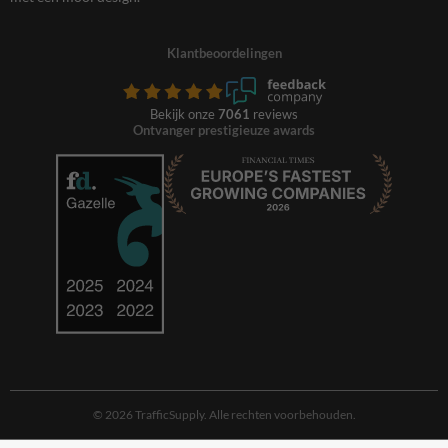
Klantbeoordelingen
Bekijk onze
7061
reviews
Ontvanger prestigieuze awards
© 2026 TrafficSupply. Alle rechten voorbehouden.