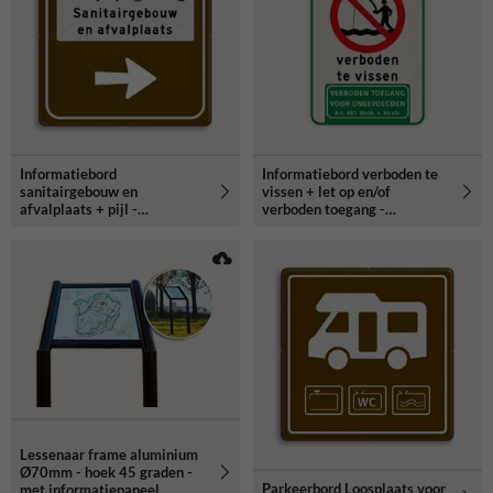
Informatiebord
Informatiebord verboden te
sanitairgebouw en
vissen + let op en/of
afvalplaats + pijl -
verboden toegang -
reflecterend
reflecterend
Lessenaar frame aluminium
Ø70mm - hoek 45 graden -
Parkeerbord Loosplaats voor
met informatiepaneel