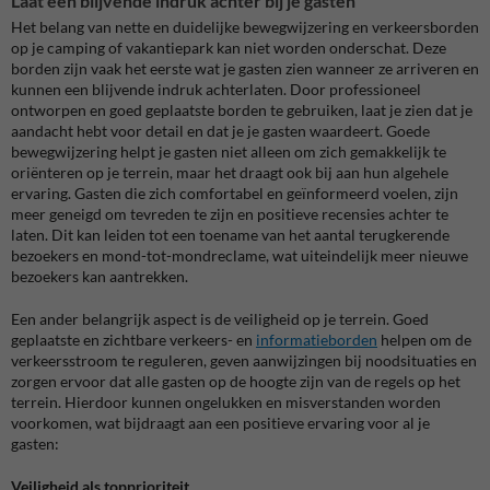
Laat een blijvende indruk achter bij je gasten
Het belang van nette en duidelijke bewegwijzering en verkeersborden
op je camping of vakantiepark kan niet worden onderschat. Deze
borden zijn vaak het eerste wat je gasten zien wanneer ze arriveren en
kunnen een blijvende indruk achterlaten. Door professioneel
ontworpen en goed geplaatste borden te gebruiken, laat je zien dat je
aandacht hebt voor detail en dat je je gasten waardeert. Goede
bewegwijzering helpt je gasten niet alleen om zich gemakkelijk te
oriënteren op je terrein, maar het draagt ook bij aan hun algehele
ervaring. Gasten die zich comfortabel en geïnformeerd voelen, zijn
meer geneigd om tevreden te zijn en positieve recensies achter te
laten. Dit kan leiden tot een toename van het aantal terugkerende
bezoekers en mond-tot-mondreclame, wat uiteindelijk meer nieuwe
bezoekers kan aantrekken.
Een ander belangrijk aspect is de veiligheid op je terrein. Goed
geplaatste en zichtbare verkeers- en
informatieborden
helpen om de
verkeersstroom te reguleren, geven aanwijzingen bij noodsituaties en
zorgen ervoor dat alle gasten op de hoogte zijn van de regels op het
terrein. Hierdoor kunnen ongelukken en misverstanden worden
voorkomen, wat bijdraagt aan een positieve ervaring voor al je
gasten:
Veiligheid als topprioriteit