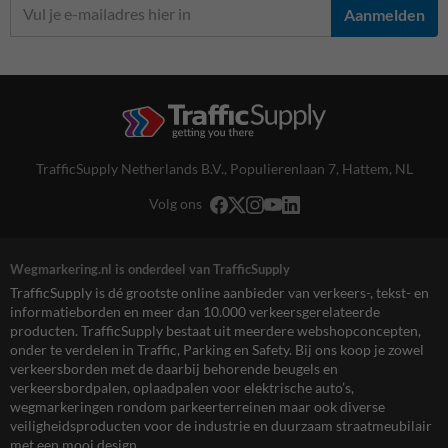
Aanmelden
TrafficSupply Netherlands B.V.,
Populierenlaan 7
,
Hattem, NL
Volg ons
Wegmarkering.nl is onderdeel van TrafficSupply
TrafficSupply is dé grootste online aanbieder van verkeers-, tekst- en
informatieborden en meer dan 10.000 verkeersgerelateerde
producten. TrafficSupply bestaat uit meerdere webshopconcepten,
onder te verdelen in Traffic, Parking en Safety. Bij ons koop je zowel
verkeersborden met de daarbij behorende beugels en
verkeersbordpalen, oplaadpalen voor elektrische auto’s,
wegmarkeringen rondom parkeerterreinen maar ook diverse
veiligheidsproducten voor de industrie en duurzaam straatmeubilair
met een mooi design.