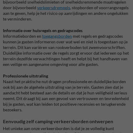
bijvoorbeeld snelheidslimieten of snelheidsremmende maatregelen
door bijvoorbeeld
verkeersdrempels
, stopborden of voorrangsregels
aan te geven, help je het risico op aanrijdingen en andere ongelukken
te verminderen.
Informatie over huisregels en gedragscodes
Informatieborden en
toegangsborden
met regels en gedragscodes
kunnen je gasten informeren over wat wel en niet is toegestaan op je
terrein. Dit kan variëren van rookverboden tot zwemvoorschriften.
Duidelijke informatie over de regels zorgt ervoor dat iedereen op het
terrein dezelfde verwachtingen heeft en helpt bij het handhaven van
een veilige en aangename omgeving voor alle gasten.
Professionele uitstraling
Naast het praktische nut dragen professionele en duidelijke borden
ook bij aan de algehele uitstraling van je terrein. Gasten zien dat je
aandacht hebt besteed aan de details en dat je hun veiligheid serieus
neemt. Dit draagt bij aan een gevoel van vertrouwen en tevredenheid
bij je gasten, wat kan leiden tot positieve recensies en terugkerende
bezoekers.
Eenvoudig zelf camping verkeersborden ontwerpen
Het unieke aan onze verkeersborden is dat je ze volledig kunt