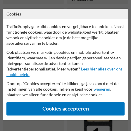
Cookies
TrafficSupply gebruikt cookies en vergelijkbare technieken. Naast
functionele cookies, waardoor de website goed werkt, plaatsen
we ook analytische cookies om je de best mogelijke
gebruikerservaring te bieden.
Ook plaatsen we marketing cookies en mobiele advertentie-
identifiers, waarmee wij en derde partijen gepersonaliseerde en
niet-gepersonaliseerde advertenties tonen
(advertentiepersonalisatie). Meer weten?
Lees hier alles over ons
Verkeersbord parkeerplaats
Verwijsbord KOKER
cookiebeleid
.
campers en caravans -
Wit/zwart - pijl links, 2
melden receptie -
regelig met 3 pictogrammen
Door op "Cookies accepteren" te klikken, ga je akkoord met de
reflecterend
- Klasse 3 reflecterend
instellingen van alle cookies. Indien je kiest voor
weigeren
,
plaatsen we alleen functionele en analytische cookies.
Cookies accepteren