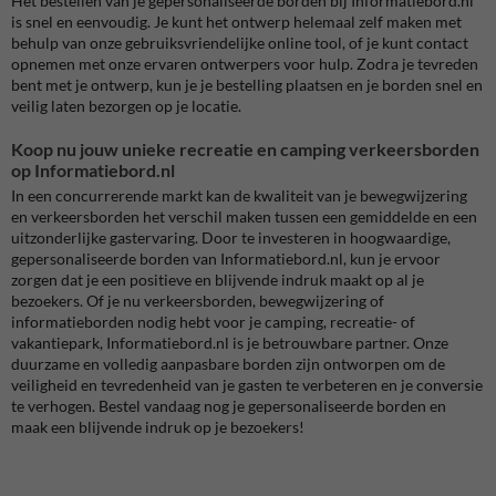
Het bestellen van je gepersonaliseerde borden bij Informatiebord.nl
is snel en eenvoudig. Je kunt het ontwerp helemaal zelf maken met
behulp van onze gebruiksvriendelijke online tool, of je kunt contact
opnemen met onze ervaren ontwerpers voor hulp. Zodra je tevreden
bent met je ontwerp, kun je je bestelling plaatsen en je borden snel en
veilig laten bezorgen op je locatie.
Koop nu jouw unieke recreatie en camping verkeersborden
op Informatiebord.nl
In een concurrerende markt kan de kwaliteit van je bewegwijzering
en verkeersborden het verschil maken tussen een gemiddelde en een
uitzonderlijke gastervaring. Door te investeren in hoogwaardige,
gepersonaliseerde borden van Informatiebord.nl, kun je ervoor
zorgen dat je een positieve en blijvende indruk maakt op al je
bezoekers. Of je nu verkeersborden, bewegwijzering of
informatieborden nodig hebt voor je camping, recreatie- of
vakantiepark, Informatiebord.nl is je betrouwbare partner. Onze
duurzame en volledig aanpasbare borden zijn ontworpen om de
veiligheid en tevredenheid van je gasten te verbeteren en je conversie
te verhogen. Bestel vandaag nog je gepersonaliseerde borden en
maak een blijvende indruk op je bezoekers!