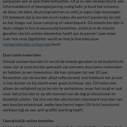
aanpassen aan je specifieke behoeften. Of je nu een verkeersbord, een
informatiebord of bewegwijzering nodig hebt, je kunt het ontwerp,
de kleur, de tekst, de pictogrammen en zelfs je eigen logo toevoegen.
Dit betekent dat je borden kunt maken die perfect passen bij de stijl
en het imago van jouw camping of vakantiepark. De meeste borden in
deze categorie kun je eenvoudig bewerken, zodat je in de meeste
gevallen slechts enkele elementen hoeft aan te passen! Lees meer
over hoe onze SignEditor werkt en hoe je hiermee jouw
verkeersborden ontwerpen
kunt!
Duurzame materialen
Omdat verkeersborden in veruit de meeste gevallen in de buitenlucht
staan zijn al onze borden gemaakt van extreem duurzame materialen
en hebben ze een levensduur die kan oplopen tot wel 20 jaar.
Bovendien zijn de borden altijd reflecterend, wat betekent dat ze ook
in het donker en bij slecht weer goed zichtbaar zijn. Dit helpt niet
alleen de veiligheid op je terrein te verbeteren, maar het zorgt er ook
voor dat je borden er op elk moment van de dag professioneel en
duidelijk uitzien. Tot slot worden alle borden standaard voorzien van
een beschermlaminaat, welke beschermt tegen UV-licht (voorkomt
verkleuring) en een anti-graffiti werking heeft!
Gemakkelijk online bestellen