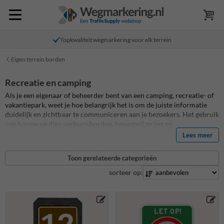
Topkwaliteit wegmarkering voor elk terrein
Eigen terrein borden
Recreatie en camping
Als je een eigenaar of beheerder bent van een camping, recreatie- of
vakantiepark, weet je hoe belangrijk het is om de juiste informatie
duidelijk en zichtbaar te communiceren aan je bezoekers. Het gebruik
van hoogwaardige verkeersborden, bewegwijzering en
informatieborden is cruciaal om je gasten te helpen hun weg te
Lees meer
vinden, de veiligheid te verhogen en een professionele indruk te
maken! Bij Informatiebord.nl bieden we een breed scala
eigen terrein
Toon gerelateerde categorieën
borden
en informatieborden die perfect zijn voor gebruik in
recreatieve omgevingen zoals campings en vakantieparken. Al onze
sorteer op:
borden zijn van topkwaliteit en ontworpen om lang mee te gaan,
zodat je erop kunt vertrouwen dat ze bestand zijn tegen alle
weersinvloeden en er jarenlang goed uit blijven zien.