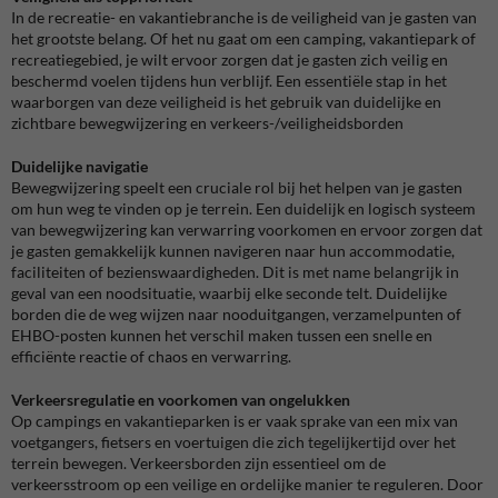
In de recreatie- en vakantiebranche is de veiligheid van je gasten van
het grootste belang. Of het nu gaat om een camping, vakantiepark of
recreatiegebied, je wilt ervoor zorgen dat je gasten zich veilig en
beschermd voelen tijdens hun verblijf. Een essentiële stap in het
waarborgen van deze veiligheid is het gebruik van duidelijke en
zichtbare bewegwijzering en verkeers-/veiligheidsborden
Duidelijke navigatie
Bewegwijzering speelt een cruciale rol bij het helpen van je gasten
om hun weg te vinden op je terrein. Een duidelijk en logisch systeem
van bewegwijzering kan verwarring voorkomen en ervoor zorgen dat
je gasten gemakkelijk kunnen navigeren naar hun accommodatie,
faciliteiten of bezienswaardigheden. Dit is met name belangrijk in
geval van een noodsituatie, waarbij elke seconde telt. Duidelijke
borden die de weg wijzen naar nooduitgangen, verzamelpunten of
EHBO-posten kunnen het verschil maken tussen een snelle en
efficiënte reactie of chaos en verwarring.
Verkeersregulatie en voorkomen van ongelukken
Op campings en vakantieparken is er vaak sprake van een mix van
voetgangers, fietsers en voertuigen die zich tegelijkertijd over het
terrein bewegen. Verkeersborden zijn essentieel om de
verkeersstroom op een veilige en ordelijke manier te reguleren. Door