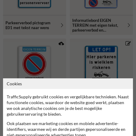
Informatiebord EIGEN
Parkeerverbod pictogram
TERREIN met eigen tekst,
E01 met tekst naar wens
parkeerverbod en
wegsleepregeling
Cookies
TrafficSupply gebruikt cookies en vergelijkbare technieken. Naast
functionele cookies, waardoor de website goed werkt, plaatsen
Parkeerverbodsbord met
Informatiebord LET OP met
we ook analytische cookies om je de best mogelijke
pictogram en tekst in
tekst en pictogram Hier
gebruikerservaring te bieden.
huisstijl
parkeren is wielklem
riskeren
Ook plaatsen we marketing cookies en mobiele advertentie-
identifiers, waarmee wij en derde partijen gepersonaliseerde en
niet-gepersonaliseerde advertenties tonen