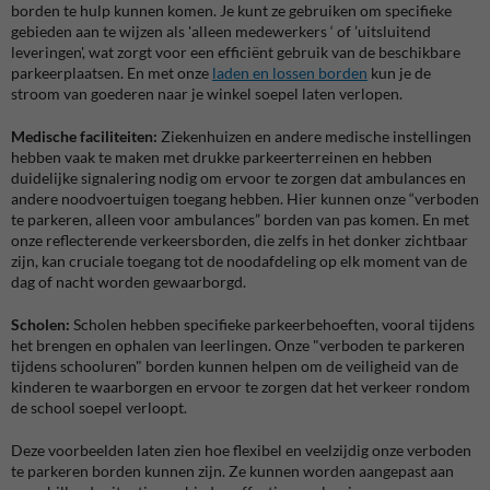
borden te hulp kunnen komen. Je kunt ze gebruiken om specifieke
gebieden aan te wijzen als 'alleen medewerkers ‘ of ’uitsluitend
leveringen', wat zorgt voor een efficiënt gebruik van de beschikbare
parkeerplaatsen. En met onze
laden en lossen borden
kun je de
stroom van goederen naar je winkel soepel laten verlopen.
Medische faciliteiten:
Ziekenhuizen en andere medische instellingen
hebben vaak te maken met drukke parkeerterreinen en hebben
duidelijke signalering nodig om ervoor te zorgen dat ambulances en
andere noodvoertuigen toegang hebben. Hier kunnen onze “verboden
te parkeren, alleen voor ambulances” borden van pas komen. En met
onze reflecterende verkeersborden, die zelfs in het donker zichtbaar
zijn, kan cruciale toegang tot de noodafdeling op elk moment van de
dag of nacht worden gewaarborgd.
Scholen:
Scholen hebben specifieke parkeerbehoeften, vooral tijdens
het brengen en ophalen van leerlingen. Onze "verboden te parkeren
tijdens schooluren" borden kunnen helpen om de veiligheid van de
kinderen te waarborgen en ervoor te zorgen dat het verkeer rondom
de school soepel verloopt.
Deze voorbeelden laten zien hoe flexibel en veelzijdig onze verboden
te parkeren borden kunnen zijn. Ze kunnen worden aangepast aan