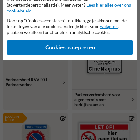
(advertentiepersonalisatie). Meer weten?
Lees hier alles over ons
cookiebeleid
.
Door op "Cookies accepteren" te klikken, ga je akkoord met de
instellingen van alle cookies. Indien je kiest voor
weigeren
,
plaatsen we alleen functionele en analytische cookies.
Cookies accepteren
Verkeersbord RVV E01 -
Parkeerverbod
Parkeerverbodsbord voor
eigen terrein met
bedrijfsnaam en
wegsleepregeling
populaire
keuze