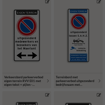
Verkeersbord parkeerverbod
Terreinbord met
eigen terrein RVV E01 met
parkeerverbod uitgezonderd
eigen tekst + pijlen -
bedrijfsnaam met
reflecterend
camerabewaking