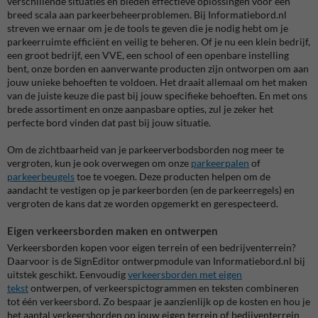
verschillende situaties en bieden effectieve oplossingen voor een
breed scala aan parkeerbeheerproblemen. Bij Informatiebord.nl
streven we ernaar om je de tools te geven die je nodig hebt om je
parkeerruimte efficiënt en veilig te beheren. Of je nu een klein bedrijf,
een groot bedrijf, een VVE, een school of een openbare instelling
bent, onze borden en aanverwante producten zijn ontworpen om aan
jouw unieke behoeften te voldoen. Het draait allemaal om het maken
van de juiste keuze die past bij jouw specifieke behoeften. En met ons
brede assortiment en onze aanpasbare opties, zul je zeker het
perfecte bord vinden dat past bij jouw situatie.
Om de zichtbaarheid van je parkeerverbodsborden nog meer te
vergroten, kun je ook overwegen om onze
parkeerpalen
of
parkeerbeugels
toe te voegen. Deze producten helpen om de
aandacht te vestigen op je parkeerborden (en de parkeerregels) en
vergroten de kans dat ze worden opgemerkt en gerespecteerd.
Eigen verkeersborden maken en ontwerpen
Verkeersborden kopen voor eigen terrein of een bedrijventerrein?
Daarvoor is de SignEditor ontwerpmodule van Informatiebord.nl bij
uitstek geschikt. Eenvoudig
verkeersborden met eigen
tekst
ontwerpen, of verkeerspictogrammen en teksten combineren
tot één verkeersbord. Zo bespaar je aanzienlijk op de kosten en hou je
het aantal verkeersborden op jouw eigen terrein of bedijventerrein