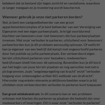
betekent dat ze bestand zijn tegen zonlicht en vandalisme, waardoor
ze langer meegaan en je investering wordt beschermd.
Wanneer gebruik je onze niet parkeren borden?
Stel, je bent een vastgoedbeheerder van een groot
appartementencomplex of je bent beheerder van een Vereniging van
Eigenaren met een eigen parkeerplaats. Je krijgt voortdurend
klachten van bewoners over niet-bewoners die hun parkeerplaatsen
innemen. Met onze ‘verboden te parkeren, uitsluitend voor bewoners’
parkeerborden kun je dit probleem eenvoudig oplossen. Of wellicht
ben je eigenaar van een bedrijf dat kampt met ongeoorloofd parkeren
door het publiek op jullie parkeerplaats. Een verkeersbord eigen
terrein uitsluitend parkeren voor bezoekers, medewerkers
bedrijfsnaam biedt hiervoor dé oplossing. Bovendien kun je dit bord
aan het begin van jouw terrein plaatsen en nog aanvullen met extra
pictogrammen, zoals “wegsleepregeling van kracht” en/of “verboden
toegang voor onbevoegden artikel 461 wetboek van strafrecht”.
Hieronder nog enkele relevante praktijkvoorbeelden waarin je bij
uitsteken onze verkeersborden verboden te parkeren kunt toepassen:
Een groot winkelcentrum:
In dit scenario kan er een probleem
ontstaan met klanten die parkeren op plaatsen die bedoeld zijn voor
medewerkers of leveringen. Dit is waar onze "verboden te parkeren"