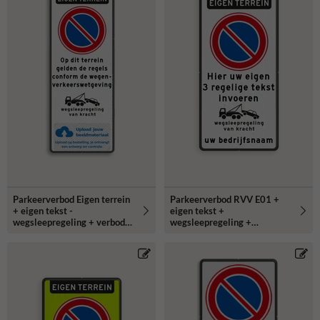
Parkeerverbod Eigen terrein
Parkeerverbod RVV E01 +
+ eigen tekst -
eigen tekst +
wegsleepregeling + verboden
wegsleepregeling +
toegang - Art461
(bedrijfs)naam