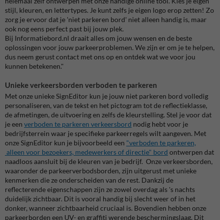
helemaal zelf ontwerpen met onze handige online tool. Kies je eigen
stijl, kleuren, en lettertypes. Je kunt zelfs je eigen logo erop zetten! Zo
zorg je ervoor dat je 'niet parkeren bord' niet alleen handig is, maar
ook nog eens perfect past bij jouw plek.
Bij Informatiebord.nl draait alles om jouw wensen en de beste
oplossingen voor jouw parkeerproblemen. We zijn er om je te helpen,
dus neem gerust contact met ons op en ontdek wat we voor jou
kunnen betekenen."
Unieke verkeersborden verboden te parkeren
Met onze unieke SignEditor kun je jouw niet parkeren bord volledig
personaliseren, van de tekst en het pictogram tot de reflectieklasse,
de afmetingen, de uitvoering en zelfs de kleurstelling. Stel je voor dat
je een
verboden te parkeren verkeersbord
nodig hebt voor je
bedrijfsterrein waar je specifieke parkeerregels wilt aangeven. Met
onze SignEditor kun je bijvoorbeeld een
"verboden te parkeren,
alleen voor bezoekers, medewerkers of directie" bord
ontwerpen dat
naadloos aansluit bij de kleuren van je bedrijf. Onze verkeersborden,
waaronder de parkeerverbodsborden, zijn uitgerust met unieke
kenmerken die ze onderscheiden van de rest. Dankzij de
reflecterende eigenschappen zijn ze zowel overdag als 's nachts
duidelijk zichtbaar. Dit is vooral handig bij slecht weer of in het
donker, wanneer zichtbaarheid cruciaal is. Bovendien hebben onze
parkeerborden een UV- en graffiti werende beschermingslaag. Dit