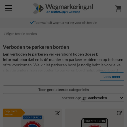
Topkwaliteit wegmarkering voor elk terrein
Eigen terrein borden
Verboden te parkeren borden
Een verboden te parkeren verkeersbord kopen doe je bij
Informatiebord.nl en is dé manier om parkeerproblemen op te lossen
of te voorkomen. Welk niet parkeren bord je nodig hebt is voor elke
situatie anders. Een verboden te parkeren bord helpt bijvoorbeeld
om foutparkeerders te voorkomen, maar een gepersonaliseerd
Lees meer
parkeerverbodsbord zorgt ook voor duidelijkheid bij bewoners en
bezoekers. Je kunt een standaard niet parkeren bord kopen voor
Toon gerelateerde categorieën
jouw prive parkeerplaats, maar je kunt ook zelf jouw eigen terrein
bord met verboden te parkeren ontwerpen en personaliseren. Kies
sorteer op:
uit meer dan 100 bestaande parkeerbord ontwerpen om te bewerken.
Alle niet parkeren verkeersborden op Informatiebord.nl zijn van de
populaire
hoogste kwaliteit en standaard voorzien van retro-reflecterende folie.
keuze
De levensduur op alle parkeerborden is daardoor tenminste 15 jaar
en daarmee van de hoogste kwaliteit van Nederland!