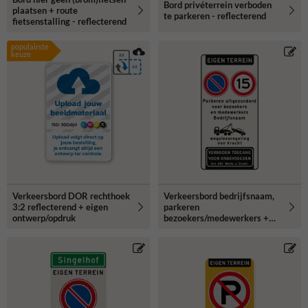
Bord privéterrein verboden
plaatsen + route
te parkeren - reflecterend
fietsenstalling - reflecterend
populairste
keuze
Verkeersbord DOR rechthoek
Verkeersbord bedrijfsnaam,
3:2 reflecterend + eigen
parkeren
ontwerp/opdruk
bezoekers/medewerkers +
snelheid 15km/u -
reflecterend