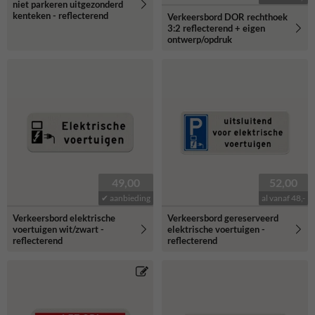
niet parkeren uitgezonderd
kenteken - reflecterend
Verkeersbord DOR rechthoek
3:2 reflecterend + eigen
ontwerp/opdruk
49,00
52,00
✔ aanbieding
al vanaf 48,-
Verkeersbord elektrische
Verkeersbord gereserveerd
voertuigen wit/zwart -
elektrische voertuigen -
reflecterend
reflecterend