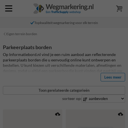
Topkwaliteit wegmarkering voor elk terrein
Eigen terrein borden
Parkeerplaats borden
Op Informatiebord.nl vind je een ruim aanbod aan reflecterende
parkeerplaats borden die u eenvoudig online kunt ontwerpen en
bestellen. U kunt kiezen uit verschillende materialen, afmetingen en
designs, zodat u altijd een parkeerbordje kunt vinden dat past bij uw
specifieke wensen. Parkeerplaats borden zijn dé oplossing om aan te
Lees meer
geven voor wie parkeerplaatsen bestemd zijn. Zoals parkeerbordjes
directie of parkeerbordjes bezoekers, of specifieke gereserveerd voor
Toon gerelateerde categorieën
bezoekers, medewerkers of directie. Geef het eenvoudig aan met
parkeerbordjes per parkeerplaats. Je kunt ook zelf je eigen logo,
sorteer op:
ontwerp of beeldmateriaal aanleveren zodat je parkeerbordjes met
logo krijgt of met een geheel eigen ontwerp. Al onze parkeerplaats
borden zijn standaard reflecterend en voorzien van een een anti-
graffiti beschermlaag. Meer weten of parkeerplaats borden? Lees
alles hierover in onze blog "
Alles wat je moet weten of parkeerplaats