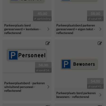
45,00
58,00
✔ aanbieding
al vanaf 44,-
Parkeerplaats bord
Parkeerplaatsbord parkeren
gereserveerd + kenteken -
gereserveerd + eigen tekst -
reflecterend
reflecterend
58,00
al vanaf 54,-
54,00
Parkeerplaatsbord - parkeren
al vanaf 41,-
uitsluitend personeel -
reflecterend
Parkeerplaats bord parkeren
bewoners - reflecterend