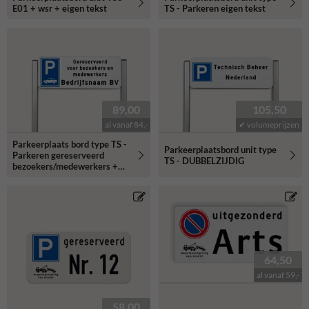
E01 + wsr + eigen tekst
TS - Parkeren eigen tekst
89,00
105,50
al vanaf 84,-
✔ volumeprijzen
Parkeerplaats bord type TS -
Parkeerplaatsbord unit type
Parkeren gereserveerd
TS - DUBBELZIJDIG
bezoekers/medewerkers +
bedrijfsnaam - reflecterend
64,50
al vanaf 59,-
58,00