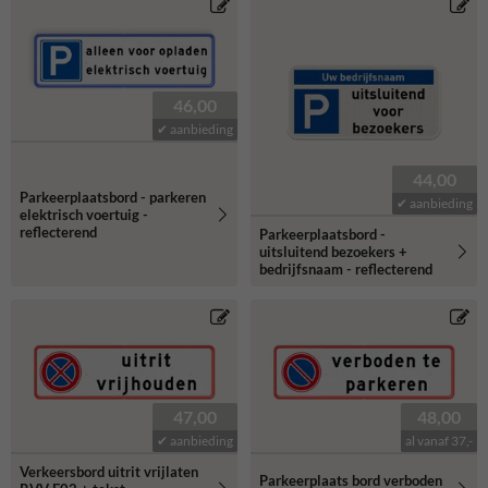
46,00
✔ aanbieding
44,00
Parkeerplaatsbord - parkeren
✔ aanbieding
elektrisch voertuig -
reflecterend
Parkeerplaatsbord -
uitsluitend bezoekers +
bedrijfsnaam - reflecterend
47,00
48,00
✔ aanbieding
al vanaf 37,-
Verkeersbord uitrit vrijlaten
Parkeerplaats bord verboden