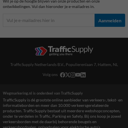
Wil je op de hoogte blijven van onze producten en onze
ontwikkelingen. Vul dan hieronder je e-mailadres in.
Aanmelden
TrafficSupply Netherlands B.V.,
Populierenlaan 7
,
Hattem, NL
Volg ons
Wegmarkering.nl is onderdeel van TrafficSupply
TrafficSupply is dé grootste online aanbieder van verkeers-, tekst- en
informatieborden en meer dan 10.000 verkeersgerelateerde
producten. TrafficSupply bestaat uit meerdere webshopconcepten,
onder te verdelen in Traffic, Parking en Safety. Bij ons koop je zowel
verkeersborden met de daarbij behorende beugels en
verkeersbordpalen, oplaadpalen voor elektrische auto’s,