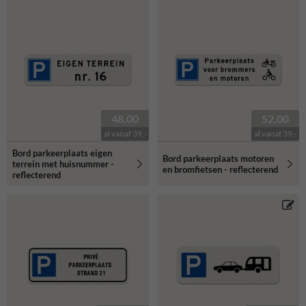
48,00
52,00
al vanaf 39,-
al vanaf 39,-
Bord parkeerplaats eigen
Bord parkeerplaats motoren
terrein met huisnummer -
en bromfietsen - reflecterend
reflecterend