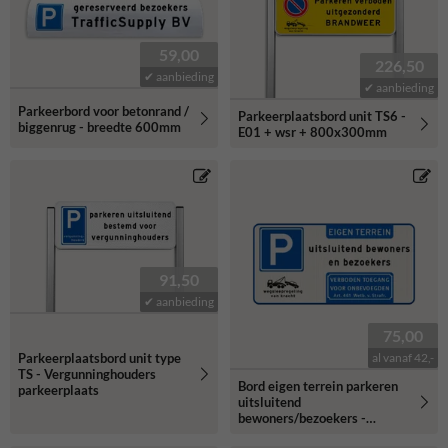
59,00
226,50
✔ aanbieding
✔ aanbieding
Parkeerbord voor betonrand /
Parkeerplaatsbord unit TS6 -
biggenrug - breedte 600mm
E01 + wsr + 800x300mm
91,50
✔ aanbieding
75,00
Parkeerplaatsbord unit type
al vanaf 42,-
TS - Vergunninghouders
Bord eigen terrein parkeren
parkeerplaats
uitsluitend
bewoners/bezoekers -
reflecterend