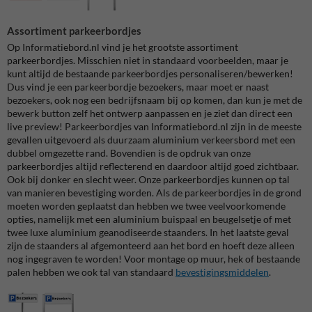
Assortiment parkeerbordjes
Op Informatiebord.nl vind je het grootste assortiment
parkeerbordjes. Misschien niet in standaard voorbeelden, maar je
kunt altijd de bestaande parkeerbordjes personaliseren/bewerken!
Dus vind je een parkeerbordje bezoekers, maar moet er naast
bezoekers, ook nog een bedrijfsnaam bij op komen, dan kun je met de
bewerk button zelf het ontwerp aanpassen en je ziet dan direct een
live preview! Parkeerbordjes van Informatiebord.nl zijn in de meeste
gevallen uitgevoerd als duurzaam aluminium verkeersbord met een
dubbel omgezette rand. Bovendien is de opdruk van onze
parkeerbordjes altijd reflecterend en daardoor altijd goed zichtbaar.
Ook bij donker en slecht weer. Onze parkeerbordjes kunnen op tal
van manieren bevestiging worden. Als de parkeerbordjes in de grond
moeten worden geplaatst dan hebben we twee veelvoorkomende
opties, namelijk met een aluminium buispaal en beugelsetje of met
twee luxe aluminium geanodiseerde staanders. In het laatste geval
zijn de staanders al afgemonteerd aan het bord en hoeft deze alleen
nog ingegraven te worden! Voor montage op muur, hek of bestaande
palen hebben we ook tal van standaard
bevestigingsmiddelen
.