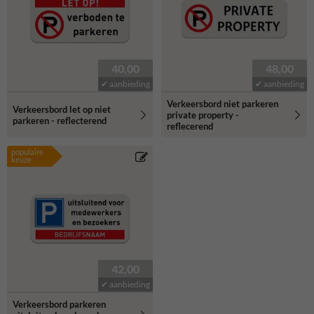
40,00
48,00
✔ aanbieding
✔ aanbieding
Verkeersbord niet parkeren
Verkeersbord let op niet
private property -
parkeren - reflecterend
reflecerend
populaire
keuze
42,00
✔ aanbieding
Verkeersbord parkeren