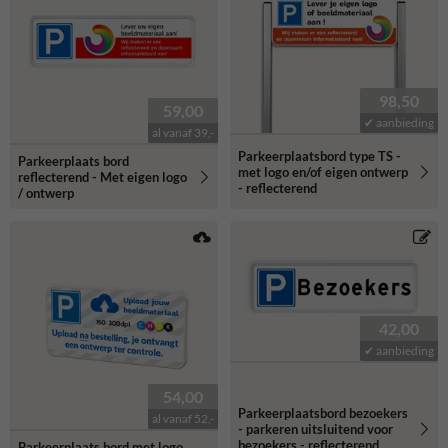
borden
"
98,50
59,00
✔ aanbieding
al vanaf 39,-
Parkeerplaatsbord type TS -
Parkeerplaats bord
met logo en/of eigen ontwerp
reflecterend - Met eigen logo
- reflecterend
/ ontwerp
42,00
✔ aanbieding
54,00
Parkeerplaatsbord bezoekers
al vanaf 52,-
- parkeren uitsluitend voor
bezoekers - reflecterend
Parkeerplaats bord met logo