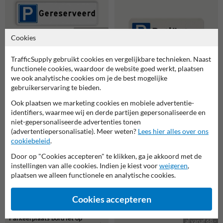
52,00
Cookies
al vanaf 39,-
TrafficSupply gebruikt cookies en vergelijkbare technieken. Naast
48,00
functionele cookies, waardoor de website goed werkt, plaatsen
we ook analytische cookies om je de best mogelijke
✔ aanbieding
Parkeerplaats bord
gebruikerservaring te bieden.
gereserveerd - reflecterend
Parkeerplaats bord
gereserveerd patiënten -
Ook plaatsen we marketing cookies en mobiele advertentie-
reflecterend
identifiers, waarmee wij en derde partijen gepersonaliseerde en
niet-gepersonaliseerde advertenties tonen
populairste
(advertentiepersonalisatie). Meer weten?
Lees hier alles over ons
keuze
cookiebeleid
.
Door op "Cookies accepteren" te klikken, ga je akkoord met de
instellingen van alle cookies. Indien je kiest voor
weigeren
,
plaatsen we alleen functionele en analytische cookies.
42,00
✔ aanbieding
Cookies accepteren
96,00
Parkeerplaats bord let op
al vanaf 68,-