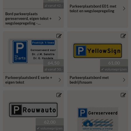
al vanaf 42,-
Parkeerplaatsbord E01 met
tekst en wegsleepregeling
Bord parkeerplaats
gereserveerd, eigen tekst +
wegsleepregeling -
reflecterend
64,50
61,00
al vanaf 50,-
✔ volumeprijzen
Parkeerplaatsbord E serie +
Parkeerplaatsbord met
eigen tekst
bedrijfsnaam
62,00
✔ volumeprijzen