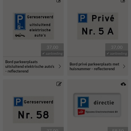
37,00
37,00
✔ aanbieding
✔ aanbieding
Bord parkeerplaats
Bord privé parkeerplaats met
uitsluitend elektrische auto's
huisnummer - reflecterend
- reflecterend
37,00
59,50