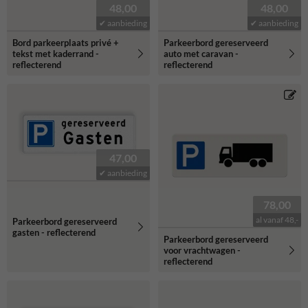
48,00
48,00
✔ aanbieding
✔ aanbieding
Bord parkeerplaats privé +
Parkeerbord gereserveerd
tekst met kaderrand -
auto met caravan -
reflecterend
reflecterend
47,00
✔ aanbieding
78,00
al vanaf 48,-
Parkeerbord gereserveerd
gasten - reflecterend
Parkeerbord gereserveerd
voor vrachtwagen -
reflecterend