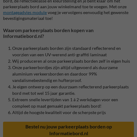
bord, de reflectieklasse en kleurstelling en je bent klaar om het
parkeerplaats bord aan jouw winkelmand toe te voegen. Met onze
montageadvies module
voeg je vervolgens eenvoudig het gewenste
bevestigingsmateriaal toe!
Waarom parkeerplaats borden kopen van
Informatiebord.nl?
Onze parkeerplaats borden zijn standaard reflecterend en
voorzien van een UV-werend anti-graffiti laminaat
Wij produceren al onze parkeerplaats borden zelf in eigen huis
Onze parkeerbordjes zijn altijd uitgevoerd als duurzame
aluminium verkeersborden en daardoor 99%
vandalismebestendig en hufterproof.
Je eigen ontwerp op een duurzaam reflecterend parkeerplaats
bord met tot wel 15 jaar garantie.
Extreem snelle levertijden van 1 á 2 werkdagen voor een
compleet op maat gemaakt parkeerplaats bord!
Altijd de hoogste kwaliteit voor de scherpste prijs
Bestel nu jouw parkeerplaats borden op
Informatiebord.nl