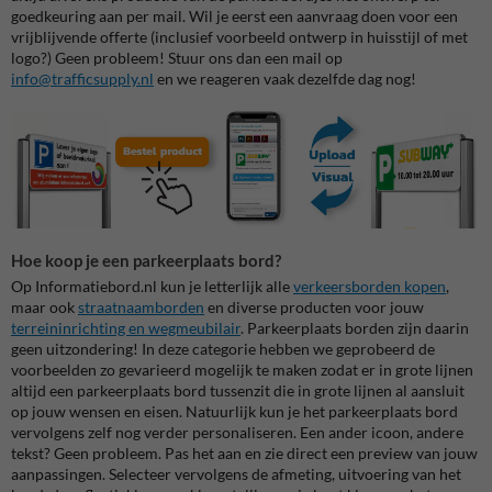
goedkeuring aan per mail. Wil je eerst een aanvraag doen voor een
vrijblijvende offerte (inclusief voorbeeld ontwerp in huisstijl of met
logo?) Geen probleem! Stuur ons dan een mail op
info@trafficsupply.nl
en we reageren vaak dezelfde dag nog!
Hoe koop je een parkeerplaats bord?
Op Informatiebord.nl kun je letterlijk alle
verkeersborden kopen
,
maar ook
straatnaamborden
en diverse producten voor jouw
terreininrichting en wegmeubilair
. Parkeerplaats borden zijn daarin
geen uitzondering! In deze categorie hebben we geprobeerd de
voorbeelden zo gevarieerd mogelijk te maken zodat er in grote lijnen
altijd een parkeerplaats bord tussenzit die in grote lijnen al aansluit
op jouw wensen en eisen. Natuurlijk kun je het parkeerplaats bord
vervolgens zelf nog verder personaliseren. Een ander icoon, andere
tekst? Geen probleem. Pas het aan en zie direct een preview van jouw
aanpassingen. Selecteer vervolgens de afmeting, uitvoering van het