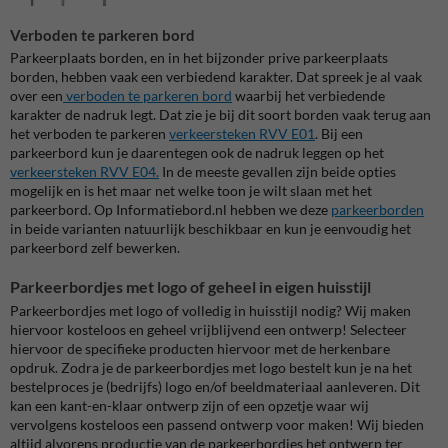
Verboden te parkeren bord
Parkeerplaats borden, en in het bijzonder prive parkeerplaats
borden, hebben vaak een verbiedend karakter. Dat spreek je al vaak
over een
verboden te parkeren bord
waarbij het verbiedende
karakter de nadruk legt. Dat zie je bij dit soort borden vaak terug aan
het verboden te parkeren
verkeersteken RVV E01
. Bij een
parkeerbord kun je daarentegen ook de nadruk leggen op het
verkeersteken RVV E04.
In de meeste gevallen zijn beide opties
mogelijk en is het maar net welke toon je wilt slaan met het
parkeerbord. Op Informatiebord.nl hebben we deze
parkeerborden
in beide varianten natuurlijk beschikbaar en kun je eenvoudig het
parkeerbord zelf bewerken.
Parkeerbordjes met logo of geheel in eigen huisstijl
Parkeerbordjes met logo of volledig in huisstijl nodig? Wij maken
hiervoor kosteloos en geheel vrijblijvend een ontwerp! Selecteer
hiervoor de specifieke producten hiervoor met de herkenbare
opdruk. Zodra je de parkeerbordjes met logo bestelt kun je na het
bestelproces je (bedrijfs) logo en/of beeldmateriaal aanleveren. Dit
kan een kant-en-klaar ontwerp zijn of een opzetje waar wij
vervolgens kosteloos een passend ontwerp voor maken! Wij bieden
altijd alvorens productie van de parkeerbordjes het ontwerp ter