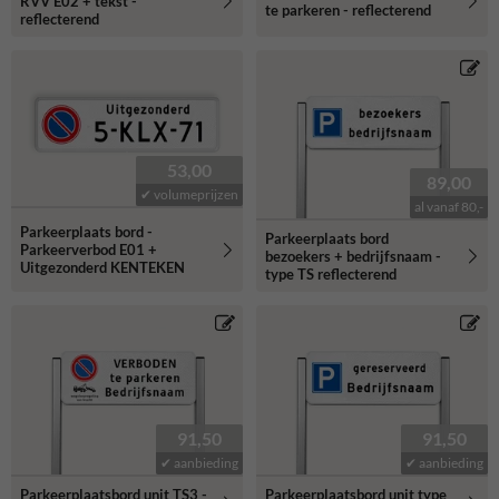
RVV E02 + tekst -
te parkeren - reflecterend
reflecterend
53,00
89,00
✔ volumeprijzen
al vanaf 80,-
Parkeerplaats bord -
Parkeerplaats bord
Parkeerverbod E01 +
bezoekers + bedrijfsnaam -
Uitgezonderd KENTEKEN
type TS reflecterend
91,50
91,50
✔ aanbieding
✔ aanbieding
Parkeerplaatsbord unit TS3 -
Parkeerplaatsbord unit type