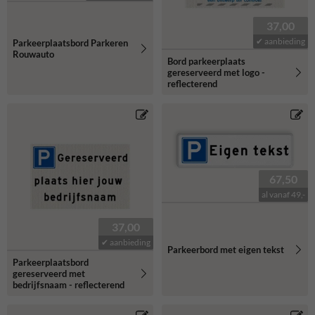
37,00
✔ aanbieding
Parkeerplaatsbord Parkeren
Rouwauto
Bord parkeerplaats
gereserveerd met logo -
reflecterend
67,50
al vanaf 49,-
37,00
✔ aanbieding
Parkeerbord met eigen tekst
Parkeerplaatsbord
gereserveerd met
bedrijfsnaam - reflecterend