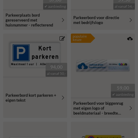
✔ aanbieding
al vanaf 54,-
Parkeerplaats bord
Parkeerbord voor directie
gereserveerd met
met bedrijfslogo
huisnummer - reflecterend
populaire
keuze
94,00
al vanaf 50,-
59,00
✔ aanbieding
Parkeerbord kort parkeren +
eigen tekst
Parkeerbord voor biggenrug
met eigen logo of
beeldmateriaal - breedte
600mm