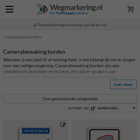
Topkwaliteit wegmarkering voor elk terrein
Verkeersborden RVV
Camerabewaking borden
Wanneer je een bedrijf of woning hebt, is het belangrijk om te zorgen
voor een veilige omgeving. Camerabewaking borden zijn een
uitstekend hulpmiddel om te laten zien dat er sprake is van
cameratoezicht. Op deze manier kunnen ongewenste gasten
afgeschrikt worden en wordt de veiligheid vergroot. Bij
Lees meer
Informatiebord.nl kun je terecht voor een ruim assortiment aan
duurzame reflecterende camerabewaking borden en andere
eigen
Toon gerelateerde categorieën
terrein borden
die bijdragen aan een veilige en overzichtelijke
omgeving. Hieronder vertellen we meer over de verschillende
sorteer op:
camerabewaking borden en waar je op moet letten bij de aanschaf.