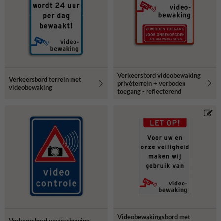
Verkeersbord videobewaking
Verkeersbord terrein met
privéterrein + verboden
videobewaking
toegang - reflecterend
Videobewakingsbord met
Verkeersbord waarschuwing