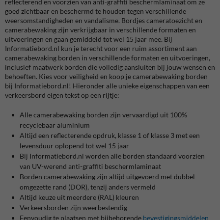
reflecterend en voorzien van anti-graffiti beschermlaminaat om ze
goed zichtbaar en beschermd te houden tegen verschillende
weersomstandigheden en vandalisme. Bordjes cameratoezicht en
camerabewaking zijn verkrijgbaar in verschillende formaten en
uitvoeringen en gaan gemiddeld tot wel 15 jaar mee. Bij
Informatiebord.nl kun je terecht voor een ruim assortiment aan
camerabewaking borden in verschillende formaten en uitvoeringen,
inclusief maatwerk borden die volledig aansluiten bij jouw wensen en
behoeften. Kies voor veiligheid en koop je camerabewaking borden
bij Informatiebord.nl! Hieronder alle unieke eigenschappen van een
verkeersbord eigen tekst op een rijtje:
Alle camerabewaking borden zijn vervaardigd uit 100%
recyclebaar aluminium
Altijd een reflecterende opdruk, klasse 1 of klasse 3 met een
levensduur oplopend tot wel 15 jaar
Bij Informatiebord.nl worden alle borden standaard voorzien
van UV-werend anti-graffiti beschermlaminaat
Borden camerabewaking zijn altijd uitgevoerd met dubbel
omgezette rand (DOR), tenzij anders vermeld
Altijd keuze uit meerdere (RAL) kleuren
Verkeersborden zijn weerbestendig
Eenvoudig te plaatsen met bijbehorende
bevestigingsmiddelen