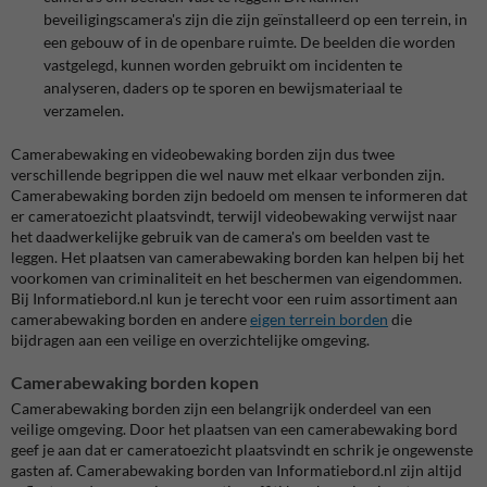
beveiligingscamera's zijn die zijn geïnstalleerd op een terrein, in
een gebouw of in de openbare ruimte. De beelden die worden
vastgelegd, kunnen worden gebruikt om incidenten te
analyseren, daders op te sporen en bewijsmateriaal te
verzamelen.
Camerabewaking en videobewaking borden zijn dus twee
verschillende begrippen die wel nauw met elkaar verbonden zijn.
Camerabewaking borden zijn bedoeld om mensen te informeren dat
er cameratoezicht plaatsvindt, terwijl videobewaking verwijst naar
het daadwerkelijke gebruik van de camera's om beelden vast te
leggen. Het plaatsen van camerabewaking borden kan helpen bij het
voorkomen van criminaliteit en het beschermen van eigendommen.
Bij Informatiebord.nl kun je terecht voor een ruim assortiment aan
camerabewaking borden en andere
eigen terrein borden
die
bijdragen aan een veilige en overzichtelijke omgeving.
Camerabewaking borden kopen
Camerabewaking borden zijn een belangrijk onderdeel van een
veilige omgeving. Door het plaatsen van een camerabewaking bord
geef je aan dat er cameratoezicht plaatsvindt en schrik je ongewenste
gasten af. Camerabewaking borden van Informatiebord.nl zijn altijd