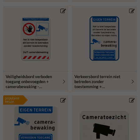
Veiligheidsbord verboden
Verkeersbord terrein niet
toegang onbevoegden +
betreden zonder
camerabewaking -
toestemming +
reflecterend
camerabewaking -
reflecterend
populaire
keuze