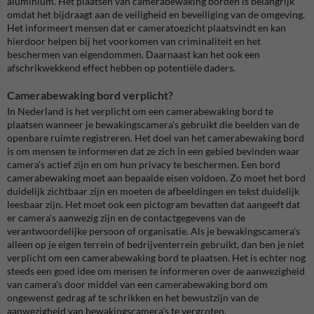
aluminium. Het plaatsen van camerabewaking borden is belangrijk
omdat het bijdraagt aan de veiligheid en beveiliging van de omgeving.
Het informeert mensen dat er cameratoezicht plaatsvindt en kan
hierdoor helpen bij het voorkomen van criminaliteit en het
beschermen van eigendommen. Daarnaast kan het ook een
afschrikwekkend effect hebben op potentiële daders.
Camerabewaking bord verplicht?
In Nederland is het verplicht om een camerabewaking bord te
plaatsen wanneer je bewakingscamera's gebruikt die beelden van de
openbare ruimte registreren. Het doel van het camerabewaking bord
is om mensen te informeren dat ze zich in een gebied bevinden waar
camera's actief zijn en om hun privacy te beschermen. Een bord
camerabewaking moet aan bepaalde eisen voldoen. Zo moet het bord
duidelijk zichtbaar zijn en moeten de afbeeldingen en tekst duidelijk
leesbaar zijn. Het moet ook een pictogram bevatten dat aangeeft dat
er camera's aanwezig zijn en de contactgegevens van de
verantwoordelijke persoon of organisatie. Als je bewakingscamera's
alleen op je eigen terrein of bedrijventerrein gebruikt, dan ben je niet
verplicht om een camerabewaking bord te plaatsen. Het is echter nog
steeds een goed idee om mensen te informeren over de aanwezigheid
van camera's door middel van een camerabewaking bord om
ongewenst gedrag af te schrikken en het bewustzijn van de
aanwezigheid van bewakingscamera's te vergroten.