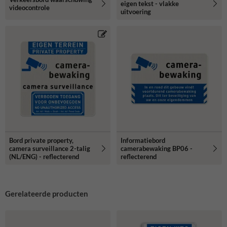
eigen tekst - vlakke
videocontrole
uitvoering
Bord private property,
Informatiebord
camera surveillance 2-talig
camerabewaking BP06 -
(NL/ENG) - reflecterend
reflecterend
Gerelateerde producten