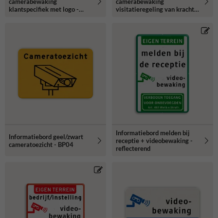
camerabewaking
camerabewaking
klantspecifiek met logo -
visitatieregeling van kracht -
reflecterend
reflecterend
Informatiebord melden bij
Informatiebord geel/zwart
receptie + videobewaking -
cameratoezicht - BP04
reflecterend