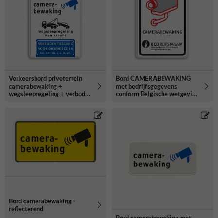
Verkeersbord priveterrein
Bord CAMERABEWAKING
camerabewaking +
met bedrijfsgegevens
wegsleepregeling + verboden
conform Belgische wetgeving
toegang
en richtlijnen
Bord camerabewaking -
reflecterend
Bord camerabewaking met