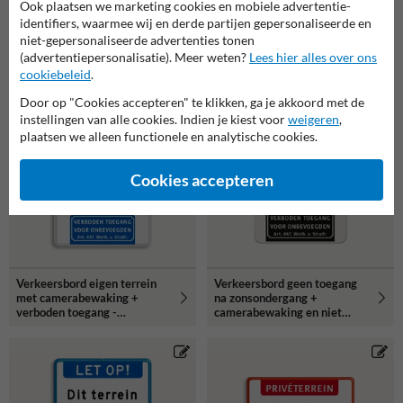
Ook plaatsen we marketing cookies en mobiele advertentie-
identifiers, waarmee wij en derde partijen gepersonaliseerde en
Verkeersbord dit terrein
Verkeersbord cameratoezicht
niet-gepersonaliseerde advertenties tonen
wordt 24/7 bewaakt +
politie - reflecterend
verboden toegang -
(advertentiepersonalisatie). Meer weten?
Lees hier alles over ons
reflecterend
cookiebeleid
.
Door op "Cookies accepteren" te klikken, ga je akkoord met de
instellingen van alle cookies. Indien je kiest voor
weigeren
,
plaatsen we alleen functionele en analytische cookies.
Cookies accepteren
Verkeersbord eigen terrein
Verkeersbord geen toegang
met camerabewaking +
na zonsondergang +
verboden toegang -
camerabewaking en niet
reflecterend
roken - reflecterend