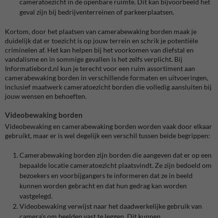
cameratoezicht in de openbare ruimte. Dit kan bijvoorbeeld het
geval zijn bij bedrijventerreinen of parkeerplaatsen.
Kortom, door het plaatsen van camerabewaking borden maak je
duidelijk dat er toezicht is op jouw terrein en schrik je potentiële
criminelen af. Het kan helpen bij het voorkomen van diefstal en
vandalisme en in sommige gevallen is het zelfs verplicht. Bij
Informatiebord.nl kun je terecht voor een ruim assortiment aan
camerabewaking borden in verschillende formaten en uitvoeringen,
inclusief maatwerk cameratoezicht borden die volledig aansluiten bij
jouw wensen en behoeften.
Videobewaking borden
Videobewaking en camerabewaking borden worden vaak door elkaar
gebruikt, maar er is wel degelijk een verschil tussen beide begrippen:
Camerabewaking borden zijn borden die aangeven dat er op een
bepaalde locatie cameratoezicht plaatsvindt. Ze zijn bedoeld om
bezoekers en voorbijgangers te informeren dat ze in beeld
kunnen worden gebracht en dat hun gedrag kan worden
vastgelegd.
Videobewaking verwijst naar het daadwerkelijke gebruik van
camera's om beelden vast te leggen. Dit kunnen