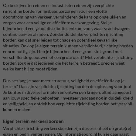
Op bedrijventerreinen en industrieterreinen zijn verplichte
rijrichting borden onmisbaar. Ze zorgen voor een vlotte
doorstroming van verkeer, verminderen de kans op ongelukken en
zorgen voor een veilige en efficiënte werkomgeving. Stel je
bijvoorbeeld een groot distributiecentrum voor, waar vrachtwagens
continu aan- en afrijden. Zonder duidelijke verplichte rijrichting
borden kan dat snel leiden tot chaos en potentieel gevaarlijke
situaties. Ook op je eigen terrein kunnen verplichte rijrichting borden
enorm nuttig zijn. Heb je bijvoorbeeld een groot stuk grond met
verschillende gebouwen of een grote oprit? Met verplichte rijrichting
borden zorg je dat iedereen die het terrein betreedt, precies weet
welke kant hij op moet rijden.
Dus, verlang je naar meer structuur, veiligheid en efficiëntie op je
terrein? Dan zijn verplichte rijrichting borden de oplossing voor jou!
Je kunt ze in diverse formaten en ontwerpen krijgen, altijd aangepast
aan jouw specifieke behoeften. Investeer vandaag nog in duidelijkheid
en veiligheid, en ontdek hoe verplichte rijrichting borden het verschil
kunnen maken!
Eigen terrein verkeersborden
Verplichte rijrichting verkeersborden zijn dus essentieel op grote(re)
eigen en bedrijventerreinen. Op Informatiebord.nl kun je daarnaast