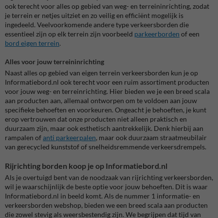
ook terecht voor alles op gebied van weg- en terreininrichting, zodat
je terrein er netjes uitziet en zo veilig en efficiënt mogelijk is
ingedeeld. Veelvoorkomende andere type verkeersborden die
essentieel zijn op elk terrein zijn voorbeeld
parkeerborden
of een
bord eigen terrein
.
Alles voor jouw terreininrichting
Naast alles op gebied van eigen terrein verkeersborden kun je op
Informatiebord.nl ook terecht voor een ruim assortiment producten
voor jouw weg- en terreinrichting.
Hier bieden we je een breed scala
aan producten aan, allemaal ontworpen om te voldoen aan jouw
specifieke behoeften en voorkeuren. Ongeacht je behoeften, je kunt
erop vertrouwen dat onze producten niet alleen praktisch en
duurzaam zijn, maar ook esthetisch aantrekkelijk. Denk hierbij aan
rampalen of
anti parkeerpalen
, maar ook duurzaam straatmeubilair
van gerecycled kunststof of snelheidsremmende verkeersdrempels.
Rijrichting borden koop je op Informatiebord.nl
Als je overtuigd bent van de noodzaak van rijrichting verkeersborden,
wil je waarschijnlijk de beste optie voor jouw behoeften. Dit is waar
Informatiebord.nl in beeld komt. Als de nummer 1 informatie- en
verkeersborden webshop, bieden we een breed scala aan producten
die zowel stevig als weersbestendig zijn. We begrijpen dat tijd van