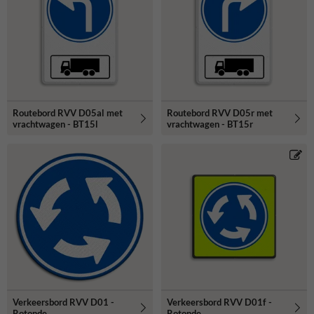
Routebord RVV D05al met
Routebord RVV D05r met
vrachtwagen - BT15l
vrachtwagen - BT15r
Verkeersbord RVV D01 -
Verkeersbord RVV D01f -
Rotonde
Rotonde