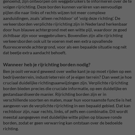
genoemd, zijn ontworpen om weggebruikers te informeren over de te
volgen rijrichting. Deze borden kunnen variëren van eenvoudige
pijlen die naar links of rechts wijzen tot meer complexe
aanduidingen, zoals 'alleen rechtdoor' of 'volg deze richting'. De
verkeersborden verplichte rijrichting zijn in Nederland herkenbaar
door hun blauwe achtergrond met een witte pijl, waardoor ze goed
zichtbaar zijn voor weggebruikers. Bovendien zijn alle rijrichting
verkeersborden ook uit te voeren met een extra opvallende
fluorescerende achtergrond, voor als een bepaalde situatie nog nét
dat beetje extra aandacht behoeft.
Wanneer heb je rijrichting borden nodig?
Ben je ooit verward geweest over welke kant je op moet rijden op een
bedrijventerrein, industrieterrein of je eigen terrein? Dan weet je hoe
cruciaal duidelijke richtingsaanwijzingen zijn. Verplichte rijrichting
borden bieden precies die cruciale informatie, op een duidelijke en
gestandaardiseerde manier. Rijrichting borden zijn er in
verschillende soorten en maten, maar hun voornaamste functie is het
aangeven van de verplichte rijrichting in een bepaald gebied. Dat kan
rechtdoor zijn, naar rechts, links, of zelfs een combinatie. Dit wordt
meestal aangegeven met duidelijke witte pijlen op blauwe ronde
borden, zodat er geen verwarring kan ontstaan over de bedoelde
richting.