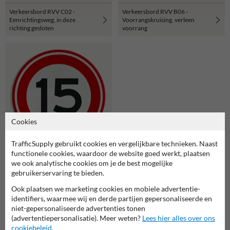
Verkeersbord RVV C02 -
Verkeersbord RVV B06 -
Eenrichtingsweg, in deze
Voorrangskruising, verleen
richting gesloten
voorrang
Cookies
TrafficSupply gebruikt cookies en vergelijkbare technieken. Naast
functionele cookies, waardoor de website goed werkt, plaatsen
Verkeersbord RVV A01-15 -
we ook analytische cookies om je de best mogelijke
Maximum snelheid 15 km/h
gebruikerservaring te bieden.
Ook plaatsen we marketing cookies en mobiele advertentie-
identifiers, waarmee wij en derde partijen gepersonaliseerde en
Of zocht je dit?
niet-gepersonaliseerde advertenties tonen
(advertentiepersonalisatie). Meer weten?
Lees hier alles over ons
cookiebeleid
.