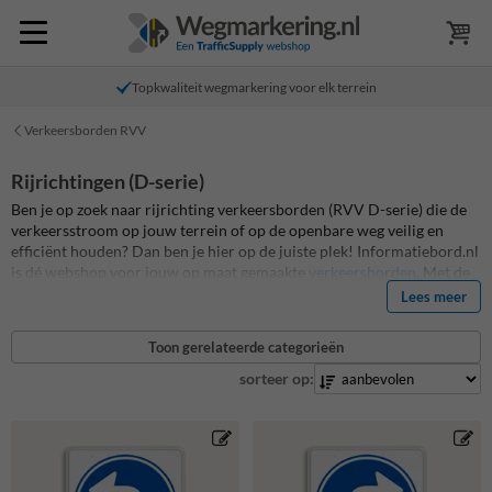
Topkwaliteit wegmarkering voor elk terrein
Verkeersborden RVV
Rijrichtingen (D-serie)
Ben je op zoek naar rijrichting verkeersborden (RVV D-serie) die de
verkeersstroom op jouw terrein of op de openbare weg veilig en
efficiënt houden? Dan ben je hier op de juiste plek! Informatiebord.nl
is dé webshop voor jouw op maat gemaakte
verkeersborden
. Met de
RVV D-serie verkeersborden van Informatiebord.nl kun je altijd
Lees meer
rekenen op duidelijke verkeersrouting.
Toon gerelateerde categorieën
sorteer op: