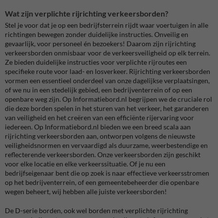
Wat zijn verplichte rijrichting verkeersborden?
Stel je voor dat je op een bedrijfsterrein rijdt waar voertuigen in alle
richtingen bewegen zonder duidelijke instructies. Onveilig en
gevaarlijk, voor personeel én bezoekers! Daarom zijn rijrichting
verkeersborden onmisbaar voor de verkeersveiligheid op elk terrein.
Ze bieden duidelijke instructies voor verplichte rijroutes een
specifieke route voor laad- en losverkeer. Rijrichting verkeersborden
vormen een essentieel onderdeel van onze dagelijkse verplaatsingen,
of we nu in een stedelijk gebied, een bedrijventerrein of op een
openbare weg zijn. Op Informatiebord.nl begrijpen we de cruciale rol
die deze borden spelen in het sturen van het verkeer, het garanderen
van veiligheid en het creëren van een efficiënte rijervaring voor
iedereen. Op Informatiebord.nl bieden we een breed scala aan
rijrichting verkeersborden aan, ontworpen volgens de nieuwste
veiligheidsnormen en vervaardigd als duurzame, weerbestendige en
reflecterende verkeersborden. Onze verkeersborden zijn geschikt
voor elke locatie en elke verkeerssituatie. Of je nu een
bedrijfseigenaar bent die op zoek is naar effectieve verkeersstromen
op het bedrijventerrein, of een gemeentebeheerder die openbare
wegen beheert, wij hebben alle juiste verkeersborden!
De D-serie borden, ook wel borden met verplichte rijrichting