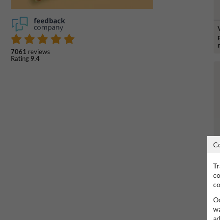
7061
reviews
Rating
9.4
C
Tr
co
co
Oo
wa
ad