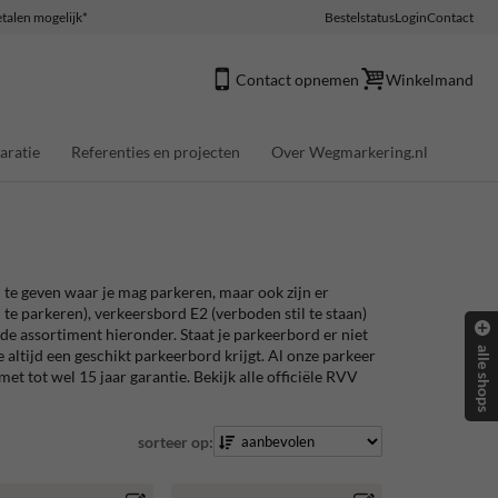
talen mogelijk*
Bestelstatus
Login
Contact
Contact opnemen
Winkelmand
aratie
Referenties en projecten
Over Wegmarkering.nl
 te geven waar je mag parkeren, maar ook zijn er
e parkeren), verkeersbord E2 (verboden stil te staan)
e assortiment hieronder. Staat je parkeerbord er niet
alle shops
altijd een geschikt parkeerbord krijgt. Al onze parkeer
t tot wel 15 jaar garantie. Bekijk alle officiële RVV
sorteer op: