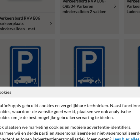
Verkeersbord RVV E06-
Verkee
OB504 Parkeren
Parkee
mindervaliden 2 vakken
Laden e
Verkeersbord RVV E06
parkeerplaats
mindervaliden - met
kenteken
ookies
afficSupply gebruikt cookies en vergelijkbare technieken. Naast function
okies, waardoor de website goed werkt, plaatsen we ook analytische
okies om je de best mogelijke gebruikerservaring te bieden.
Verkeersbord RVV E07b -
Verkeersbord RVV E07c -
Verkee
Parkeergelegenheid
Parkeergelegenheid
k plaatsen we marketing cookies en mobiele advertentie-identifiers,
Parkeer
Laden en lossen
Laden en lossen
armee wij en derde partijen gepersonaliseerde en niet-gepersonaliseerd
vertenties tonen (advertentiepersonalisatie). Meer weten?
Lees hier alles