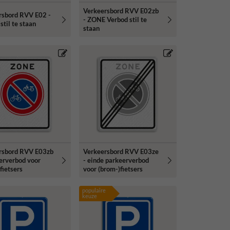
Verkeersbord RVV E02zb
rsbord RVV E02 -
- ZONE Verbod stil te
stil te staan
staan
rsbord RVV E03zb
Verkeersbord RVV E03ze
erverbod voor
- einde parkeerverbod
fietsers
voor (brom-)fietsers
populaire
keuze