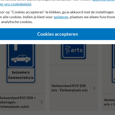
er ons cookiebeleid
.
or op "Cookies accepteren" te klikken, ga je akkoord met de instellingen
n alle cookies. Indien je kiest voor
weigeren
, plaatsen we alleen functione
 analytische cookies.
Cookies accepteren
Verkeersbord RVV E08
arts - Parkeerplaats arts
Verkeersbord RVV E08 +
Verkee
tekstregels -
arts + 
Parkeerplaats auto's