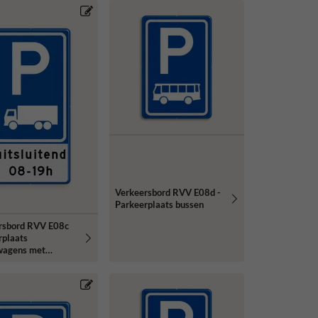
Verkeersbord RVV E08d -
Parkeerplaats bussen
rsbord RVV E08c
rplaats
wagens met
ekst