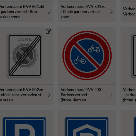
Verkeersbord RVV E01zbf
Verkeersbord RVV E01ze
Verkee
- parkeerverbod - Start
- Einde parkeerverbod
Verbod 
parkeerzone
zone
Verkeersbord RVV E02ze
Verkeersbord RVV E03 -
Verkee
- einde zone verboden stil
Parkeerverbod
- parke
te staan
(brom-)fietsen
(brom-)