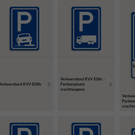
Verkeersbord RVV E08c -
Verkeersbord RVV E08b
Parkeerplaats
vrachtwagens
Verkee
Parkee
vracht
ondert