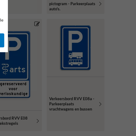
pictogram - Parkeerplaats
auto's.
le
Verkeersbord RVV E08a -
Parkeerplaats
vrachtwagens en bussen
rsbord RVV E08
tekstregels