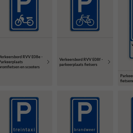
Verkeersbord RVV E08e -
Verkeersbord RVV E08f -
Parkeerplaats
parkeerplaats fietsers
bromfietsen en scooters
Parkeer
fietsen