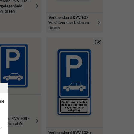
rsbord RVV E07 -
rgelegenheid
n lossen
Verkeersbord RVV E07
Vrachtverkeer laden en
lossen
ele
rsbord RVV E08 -
plaats auto's
e
Verkeersbord RVV E08 +