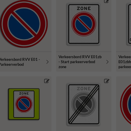
Verkeersbord RVV E01zb
Verkee
Verkeersbord RVV E01 -
- Start parkeerverbod
E01zbh 
Parkeerverbod
zone
parkee