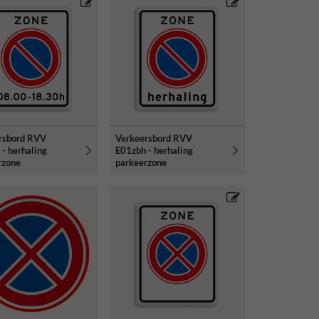
rsbord RVV
Verkeersbord RVV
- herhaling
E01zbh - herhaling
rzone
parkeerzone