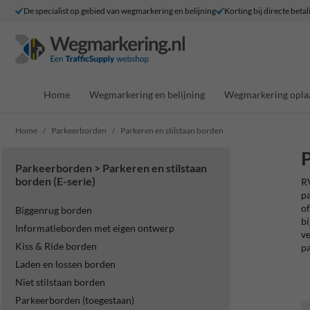
De specialist op gebied van wegmarkering en belijning
Korting bij directe betal
Home
Wegmarkering en belijning
Wegmarkering opla
Home
Parkeerborden
Parkeren en stilstaan borden
P
Parkeerborden > Parkeren en stilstaan
borden (E-serie)
RV
pa
of
Biggenrug borden
bi
Informatieborden met eigen ontwerp
ve
Kiss & Ride borden
pa
Laden en lossen borden
Niet stilstaan borden
Parkeerborden (toegestaan)