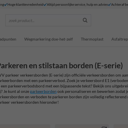
ing
Hoge klanttevredenheid
Altijd persoonlijke service, hulp en advies
Achteraf be
zoek product...
adpunten
Wegmarkering doe-het-zelf
Thermoplast
Asfaltrep
arkeren en stilstaan borden (E-serie)
V parkeer verkeersborden (E-serie) zijn officiële verkeersborden om aan
rkeerborden met een parkeerverbod. Zoek je verkeersbord E1 (verboden t
 een parkeerverbodsbord met een bijpassende tekst? Bekijk ons uitgebreid
j? Je kunt al onze
parkeerborden
ook personaliseren en bewerken zodat je 
rkeersborden en verboden te parkeren borden zijn volledig reflecterend me
rkeer verkeersborden hieronder!