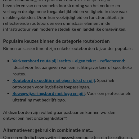
bevorderen van een soepele doorstroming van het verkeer en
verhogen de algemene toegankelijkheid en veiligheid in deze vaak
drukke gebieden. Door hun veelzijdigheid en functionaliteit zijn
reflecterende routeborden een onmisbaar element in de
infrastructuur van moderne stedelijke en landelijke omgevingen.
Populaire keuzes binnen de categorie routeborden
Binnen ons assortiment zijn enkele routeborden bijzonder populair:
Verkeersbord route pijl rechts + eigen tekst – reflecterend
:
Ideaal voor het aangeven van eenrichtingsverkeer of specifieke
routes.
Routebord expeditie met eigen tekst en pijl
:
Specifiek
ontworpen voor logistieke toepassingen.
Bewegwijzeringsbord met logo en pijl
:
Voor een professionele
uitstraling met bedrijfslogo.
Al deze borden zijn volledig aanpasbaar en kunnen worden
ontworpen met onze SignEditor™.
Alternatieven; gebruik in combinatie met...
Om een volledig bewegwijzeringssysteem op je terrein te realiseren,