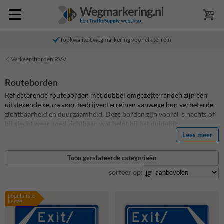
Topkwaliteit wegmarkering voor elk terrein
Verkeersborden RVV
Routeborden
Reflecterende routeborden met dubbel omgezette randen zijn een
uitstekende keuze voor bedrijventerreinen vanwege hun verbeterde
zichtbaarheid en duurzaamheid. Deze borden zijn vooral 's nachts of
bij slecht weer goed zichtbaar, wat helpt bij het duidelijk
communiceren van navigatie-aanwijzingen en veiligheidsinformatie
Lees meer
aan bestuurders. De dubbel omgezette randen versterken de borden,
waardoor ze beter bestand zijn tegen beschadigingen die vaak
Toon gerelateerde categorieën
voorkomen in gebieden met zwaar verkeer en industriële activiteiten.
Deze verbeterde stevigheid draagt bij aan de veiligheid op het terrein,
sorteer op:
doordat duidelijke en goed onderhouden borden de kans op
ongelukken en vergissingen verminderen. Bovendien zorgt de
populairste
professionele uitstraling van deze borden voor een positieve indruk
keuze
van het bedrijventerrein.