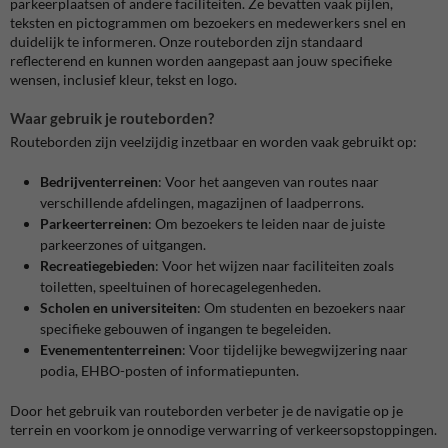
parkeerplaatsen of andere faciliteiten.
Ze bevatten vaak pijlen,
teksten en pictogrammen om bezoekers en medewerkers snel en
duidelijk te informeren.
Onze routeborden zijn standaard
reflecterend en kunnen worden aangepast aan jouw specifieke
wensen, inclusief kleur, tekst en logo.
Waar gebruik je routeborden?
Routeborden zijn veelzijdig inzetbaar en worden vaak gebruikt op:
Bedrijventerreinen
:
Voor het aangeven van routes naar
verschillende afdelingen, magazijnen of laadperrons.
Parkeerterreinen
:
Om bezoekers te leiden naar de juiste
parkeerzones of uitgangen.
Recreatiegebieden
:
Voor het wijzen naar faciliteiten zoals
toiletten, speeltuinen of horecagelegenheden.
Scholen en universiteiten
:
Om studenten en bezoekers naar
specifieke gebouwen of ingangen te begeleiden.
Evenemententerreinen
:
Voor tijdelijke bewegwijzering naar
podia, EHBO-posten of informatiepunten.
Door het gebruik van routeborden verbeter je de navigatie op je
terrein en voorkom je onnodige verwarring of verkeersopstoppingen.