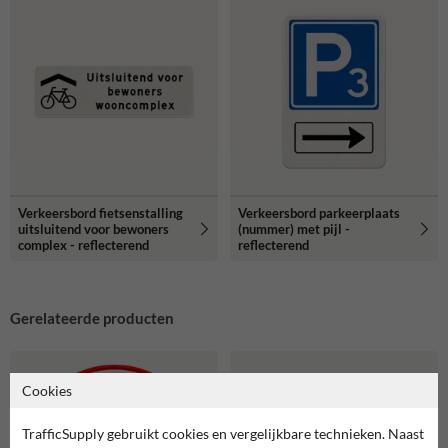
Verkeersbord fietsenstalling
Verkeersbord parkeerplaats
uitsluitend voor bewoners
(nummer) met pijl -
complex - reflecterend
reflecterend
Gerelateerde producten
Cookies
TrafficSupply gebruikt cookies en vergelijkbare technieken. Naast