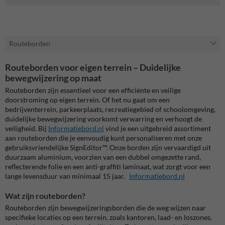
Routeborden
Routeborden voor eigen terrein – Duidelijke
bewegwijzering op maat
Routeborden zijn essentieel voor een efficiënte en veilige
doorstroming op eigen terrein.
Of het nu gaat om een
bedrijventerrein, parkeerplaats, recreatiegebied of schoolomgeving,
duidelijke bewegwijzering voorkomt verwarring en verhoogt de
veiligheid.
Bij
Informatiebord.nl
vind je een uitgebreid assortiment
aan routeborden die je eenvoudig kunt personaliseren met onze
gebruiksvriendelijke SignEditor™.
Onze borden zijn vervaardigd uit
duurzaam aluminium, voorzien van een dubbel omgezette rand,
reflecterende folie en een anti-graffiti laminaat, wat zorgt voor een
lange levensduur van minimaal 15 jaar.
Informatiebord.nl
Wat zijn routeborden?
Routeborden zijn bewegwijzeringsborden die de weg wijzen naar
specifieke locaties op een terrein, zoals kantoren, laad- en loszones,