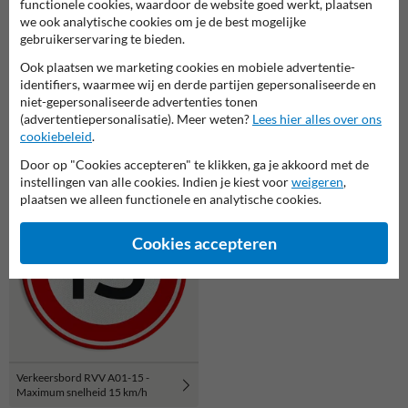
functionele cookies, waardoor de website goed werkt, plaatsen
we ook analytische cookies om je de best mogelijke
gebruikerservaring te bieden.
Ook plaatsen we marketing cookies en mobiele advertentie-
identifiers, waarmee wij en derde partijen gepersonaliseerde en
niet-gepersonaliseerde advertenties tonen
Verkeersbord RVV C02 -
Verkeersbord RVV B06 -
(advertentiepersonalisatie). Meer weten?
Lees hier alles over ons
Eenrichtingsweg, in deze
Voorrangskruising, verleen
cookiebeleid
.
richting gesloten
voorrang
Door op "Cookies accepteren" te klikken, ga je akkoord met de
instellingen van alle cookies. Indien je kiest voor
weigeren
,
plaatsen we alleen functionele en analytische cookies.
Cookies accepteren
Verkeersbord RVV A01-15 -
Maximum snelheid 15 km/h