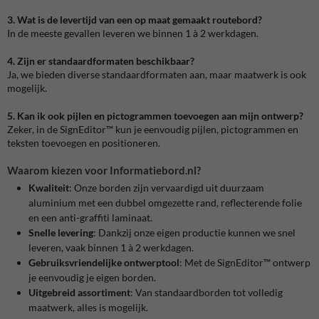
3. Wat is de levertijd van een op maat gemaakt routebord?
In de meeste gevallen leveren we binnen 1 à 2 werkdagen.
4. Zijn er standaardformaten beschikbaar?
Ja, we bieden diverse standaardformaten aan, maar maatwerk is ook
mogelijk.
5. Kan ik ook pijlen en pictogrammen toevoegen aan mijn ontwerp?
Zeker, in de SignEditor™ kun je eenvoudig pijlen, pictogrammen en
teksten toevoegen en positioneren.
Waarom kiezen voor Informatiebord.nl?
Kwaliteit
:
Onze borden zijn vervaardigd uit duurzaam
aluminium met een dubbel omgezette rand, reflecterende folie
en een anti-graffiti laminaat.
Snelle levering
:
Dankzij onze eigen productie kunnen we snel
leveren, vaak binnen 1 à 2 werkdagen.
Gebruiksvriendelijke ontwerptool
:
Met de SignEditor™ ontwerp
je eenvoudig je eigen borden.
Uitgebreid assortiment
:
Van standaardborden tot volledig
maatwerk, alles is mogelijk.