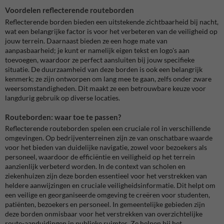
Voordelen reflecterende routeborden
Reflecterende borden bieden een uitstekende zichtbaarheid bij nacht,
wat een belangrijke factor is voor het verbeteren van de veiligheid op
jouw terrein. Daarnaast bieden ze een hoge mate van
aanpasbaarheid; je kunt er namelijk eigen tekst en logo's aan
toevoegen, waardoor ze perfect aansluiten bij jouw specifieke
situatie. De duurzaamheid van deze borden is ook een belangrijk
kenmerk; ze zijn ontworpen om lang mee te gaan, zelfs onder zware
weersomstandigheden. Dit maakt ze een betrouwbare keuze voor
langdurig gebruik op diverse locaties.
Routeborden: waar toe te passen?
Reflecterende routeborden spelen een cruciale rol in verschillende
omgevingen. Op bedrijventerreinen zijn ze van onschatbare waarde
voor het bieden van duidelijke navigatie, zowel voor bezoekers als
personeel, waardoor de efficiëntie en veiligheid op het terrein
aanzienlijk verbeterd worden. In de context van scholen en
ziekenhuizen zijn deze borden essentieel voor het verstrekken van
heldere aanwijzingen en cruciale veiligheidsinformatie. Dit helpt om
een veilige en georganiseerde omgeving te creëren voor studenten,
patiënten, bezoekers en personeel. In gemeentelijke gebieden zijn
deze borden onmisbaar voor het verstrekken van overzichtelijke
route-aanduidingen in publieke ruimtes. Ze helpen bij het