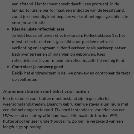
een afstand. Het formaat speelt daarbij een grote rol. In de
SignEditor zie je per formaat een indicatie van de leesafstand,
zodat je eenvoudig kunt bepalen welke afmetingen geschikt zijn
voor jouw situatie.
Kies de juiste reflectieklasse
Je hebt keuze uit twee reflectieklassen. Reflectieklasse 1 is het
minst reflecterend en is geschikt voor plekken met veel
verlichting en langzaam rijdend verkeer, zoals parkeerplaatsen,
bedrijventerreinen of ingangen bij gebouwen. Kies
reflectieklasse 3 voor maximale reflectie, zelfs bij weinig licht.
Controleer je ontwerp goed
Bekijk het eindresultaat in de live preview en controleer de tekst
op spelfouten.
Aluminium borden met tekst voor buiten
Een tekstbord voor buiten moet bestand zijn tegen allerlei
weersomstandigheden. Daarom gebruiken we stevig aluminium met
een dubbel omgezette rand. Elk bord is standaard voorzien van een
UV-werend en anti-graffiti laminaat. Dit maakt de borden 99%
hufterproof en zeer onderhoudsarm. Zo ben je verzekerd van een
langdurige oplossing.