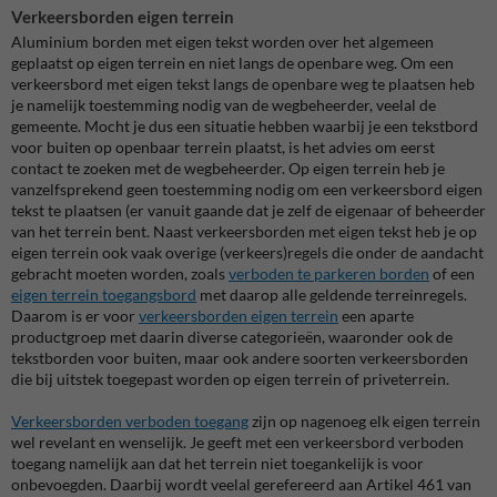
Verkeersborden eigen terrein
Aluminium borden met eigen tekst worden over het algemeen
geplaatst op eigen terrein en niet langs de openbare weg. Om een
verkeersbord met eigen tekst langs de openbare weg te plaatsen heb
je namelijk toestemming nodig van de wegbeheerder, veelal de
gemeente. Mocht je dus een situatie hebben waarbij je een tekstbord
voor buiten op openbaar terrein plaatst, is het advies om eerst
contact te zoeken met de wegbeheerder. Op eigen terrein heb je
vanzelfsprekend geen toestemming nodig om een verkeersbord eigen
tekst te plaatsen (er vanuit gaande dat je zelf de eigenaar of beheerder
van het terrein bent. Naast verkeersborden met eigen tekst heb je op
eigen terrein ook vaak overige (verkeers)regels die onder de aandacht
gebracht moeten worden, zoals
verboden te parkeren borden
of een
eigen terrein toegangsbord
met daarop alle geldende terreinregels.
Daarom is er voor
verkeersborden eigen terrein
een aparte
productgroep met daarin diverse categorieën, waaronder ook de
tekstborden voor buiten, maar ook andere soorten verkeersborden
die bij uitstek toegepast worden op eigen terrein of priveterrein.
Verkeersborden verboden toegang
zijn op nagenoeg elk eigen terrein
wel revelant en wenselijk. Je geeft met een verkeersbord verboden
toegang namelijk aan dat het terrein niet toegankelijk is voor
onbevoegden. Daarbij wordt veelal gerefereerd aan Artikel 461 van