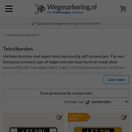
Topkwaliteit wegmarkering voor elk terrein
Verkeersborden RVV
Tekstborden
Verkeersborden met eigen tekst eenvoudig zelf ontwerpen. Pas een
bestaand ontwerp aan of begin met een kaal bord en maak deze
eenvoudig zelf met eigen tekst, logo's of pictogrammen en zie direct
een preview van jouw ontwerp. Een verkeersbord eigen tekst is bij
uitstek geschikt als tekstbord voor buiten. Dankzij de aluminium
Lees meer
dubbel omgezette rand, reflecterende opdruk en een UV-werend
beschermlaminaat ben je altijd verzekerd van de langst mogelijke
Toon gerelateerde categorieën
levensduur voor een tekst voor buiten gebruik, dat altijd optimaal
zichtbaar is. Verkeersborden met eigen tekst zijn breed toepasbaar,
sorteer op:
voor tijdelijke en permanente situaties, lange openbare wegen maar
ook op privé terrein. Bij Informatiebord.nl ben je aan het juiste adres
populaire
voor al jouw verkeersborden en
eigen terrein borden
!
keuze