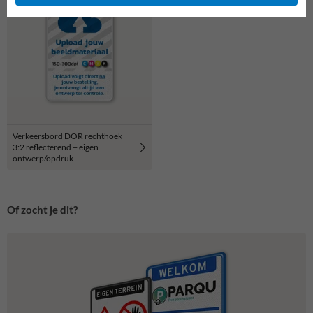
Verkeersbord DOR rechthoek
3:2 reflecterend + eigen
ontwerp/opdruk
Of zocht je dit?