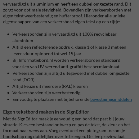
vervaardigd uit aluminium en heeft een dubbel omgezette rand. Dit
zorgt voor optimale stevigheid. Bovendien zijn verkeersborden met
eigen tekst weerbestendig en hufterproof. Hieronder alle unieke
eigenschappen van een verkeersbord eigen tekst op een rijtje:
Verkeersborden zijn vervaardigd uit 100% recyclebaar
aluminium
Altijd een reflecterende opdruk, klasse 1 of klasse 3 met een
levensduur oplopend tot wel 15 jaar
Bij Informatiebord.nl worden verkeersborden standaard
voorzien van UV-werend anti-graffiti beschermlaminaat
Verkeersborden zijn altijd uitegevoerd met dubbel omgezette
rand (DOR)
Altijd keuze uit meerdere (RAL) kleuren
Verkeersborden zijn weerbestendig
Eenvoudig te plaatsen met bijbehorende
bevestigingsmiddelen
Eigen tekstbord maken in de SignEditor
Met de SignEditor maak je eenvoudig een bord dat past bij jouw
situatie. Kies een bestaand ontwerp en pas de tekst, de kleur en het
formaat naar wens aan. Voeg eventueel een pictogram toe om je
boodschap nog duidelijker over te brengen. De live preview laat