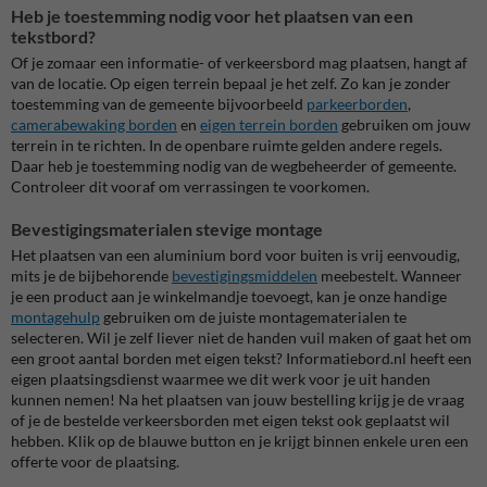
Heb je toestemming nodig voor het plaatsen van een
tekstbord?
Of je zomaar een informatie- of verkeersbord mag plaatsen, hangt af
van de locatie. Op eigen terrein bepaal je het zelf. Zo kan je zonder
toestemming van de gemeente bijvoorbeeld
parkeerborden
,
camerabewaking borden
en
eigen terrein borden
gebruiken om jouw
terrein in te richten. In de openbare ruimte gelden andere regels.
Daar heb je toestemming nodig van de wegbeheerder of gemeente.
Controleer dit vooraf om verrassingen te voorkomen.
Bevestigingsmaterialen stevige montage
Het plaatsen van een aluminium bord voor buiten is vrij eenvoudig,
mits je de bijbehorende
bevestigingsmiddelen
meebestelt. Wanneer
je een product aan je winkelmandje toevoegt, kan je onze handige
montagehulp
gebruiken om de juiste montagematerialen te
selecteren.
Wil je zelf liever niet de handen vuil maken of gaat het om
een groot aantal borden met eigen tekst? Informatiebord.nl heeft een
eigen plaatsingsdienst waarmee we dit werk voor je uit handen
kunnen nemen! Na het plaatsen van jouw bestelling krijg je de vraag
of je de bestelde verkeersborden met eigen tekst ook geplaatst wil
hebben. Klik op de blauwe button en je krijgt binnen enkele uren een
offerte voor de plaatsing.