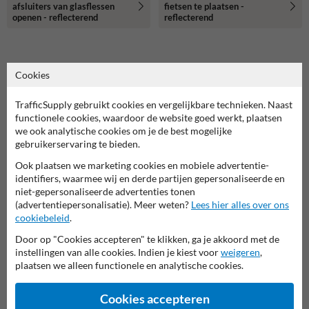
afsluiters van glasflessen
fietsen te plaatsen -
openen - reflecterend
reflecterend
Gerelateerde producten
Cookies
TrafficSupply gebruikt cookies en vergelijkbare technieken. Naast
functionele cookies, waardoor de website goed werkt, plaatsen
we ook analytische cookies om je de best mogelijke
gebruikerservaring te bieden.
Ook plaatsen we marketing cookies en mobiele advertentie-
identifiers, waarmee wij en derde partijen gepersonaliseerde en
niet-gepersonaliseerde advertenties tonen
(advertentiepersonalisatie). Meer weten?
Lees hier alles over ons
cookiebeleid
.
Camera bewaking bord met
verboden toegang art.461 -
Door op "Cookies accepteren" te klikken, ga je akkoord met de
reflecterend
Verkeersbord verboden toegang
instellingen van alle cookies. Indien je kiest voor
weigeren
,
eigen terrein (BT03) -
plaatsen we alleen functionele en analytische cookies.
reflecterend
Cookies accepteren