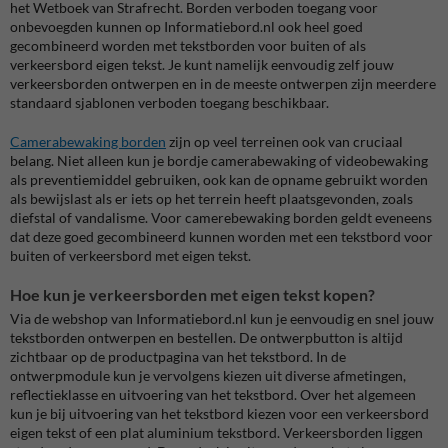
het Wetboek van Strafrecht. Borden verboden toegang voor
onbevoegden kunnen op Informatiebord.nl ook heel goed
gecombineerd worden met tekstborden voor buiten of als
verkeersbord eigen tekst. Je kunt namelijk eenvoudig zelf jouw
verkeersborden ontwerpen en in de meeste ontwerpen zijn meerdere
standaard sjablonen verboden toegang beschikbaar.
Camerabewaking borden
zijn op veel terreinen ook van cruciaal
belang. Niet alleen kun je bordje camerabewaking of videobewaking
als preventiemiddel gebruiken, ook kan de opname gebruikt worden
als bewijslast als er iets op het terrein heeft plaatsgevonden, zoals
diefstal of vandalisme. Voor camerebewaking borden geldt eveneens
dat deze goed gecombineerd kunnen worden met een tekstbord voor
buiten of verkeersbord met eigen tekst.
Hoe kun je verkeersborden met eigen tekst kopen?
Via de webshop van Informatiebord.nl kun je eenvoudig en snel jouw
tekstborden ontwerpen en bestellen. De ontwerpbutton is altijd
zichtbaar op de productpagina van het tekstbord. In de
ontwerpmodule kun je vervolgens kiezen uit diverse afmetingen,
reflectieklasse en uitvoering van het tekstbord. Over het algemeen
kun je bij uitvoering van het tekstbord kiezen voor een verkeersbord
eigen tekst of een plat aluminium tekstbord. Verkeersborden liggen