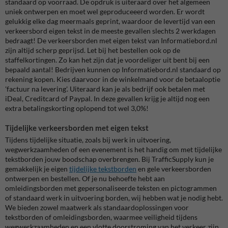
standaard op voorraad. De opdruk is uiteraard over het algemeen
uniek ontwerpen en moet wel geproduceeerd worden. Er wordt
gelukkig elke dag meermaals geprint, waardoor de levertijd van een
verkeersbord eigen tekst in de meeste gevallen slechts 2 werkdagen
bedraagt! De verkeersborden met eigen tekst van Informatiebord.nl
zijn altijd scherp geprijsd. Let bij het bestellen ook op de
staffelkortingen. Zo kan het zijn dat je voordeliger uit bent bij een
bepaald aantal! Bedrijven kunnen op Informatiebord.nl standaard op
rekening kopen. Kies daarvoor in de winkelmand voor de betaaloptie
'factuur na levering'. Uiteraard kan je als bedrijf ook betalen met
iDeal, Creditcard of Paypal. In deze gevallen krijg je altijd nog een
extra betalingskorting oplopend tot wel 3,0%!
Tijdelijke verkeersborden met eigen tekst
Tijdens tijdelijke situatie, zoals bij werk in uitvoering,
wegwerkzaamheden of een evenement is het handig om met tijdelijke
tekstborden jouw boodschap overbrengen.
Bij TrafficSupply kun je
gemakkelijk je eigen
tijdelijke tekstborden
en gele verkeersborden
ontwerpen en bestellen. Of je nu behoefte hebt aan
omleidingsborden met gepersonaliseerde teksten en pictogrammen
of standaard werk in uitvoering borden, wij hebben wat je nodig hebt.
We bieden zowel maatwerk als standaardoplossingen voor
tekstborden of omleidingsborden, waarmee veiligheid tijdens
wegwerkzaamheden en een vlotte doorstroming van het verkeer zijn