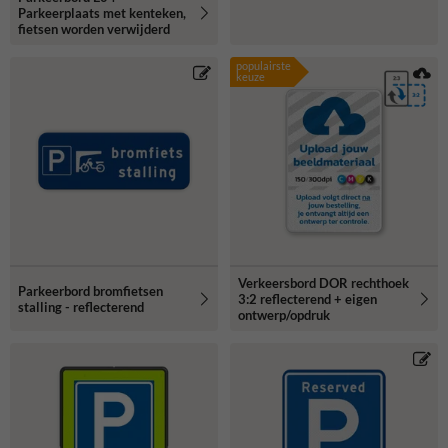
Parkeerplaats met kenteken,
fietsen worden verwijderd
populairste
keuze
Verkeersbord DOR rechthoek
Parkeerbord bromfietsen
3:2 reflecterend + eigen
stalling - reflecterend
ontwerp/opdruk