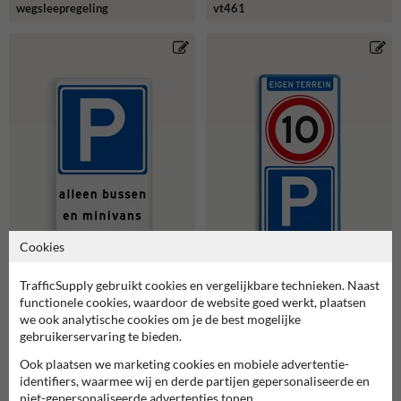
wegsleepregeling
vt461
Cookies
TrafficSupply gebruikt cookies en vergelijkbare technieken. Naast
functionele cookies, waardoor de website goed werkt, plaatsen
we ook analytische cookies om je de best mogelijke
gebruikerservaring te bieden.
Parkeerbord voor bussen en
Reflecterend bord voor
minivans en
parkeren bewoners eigen
Ook plaatsen we marketing cookies en mobiele advertentie-
wegsleepregeling
terrein met snelheid en
parkeerbord
identifiers, waarmee wij en derde partijen gepersonaliseerde en
niet-gepersonaliseerde advertenties tonen