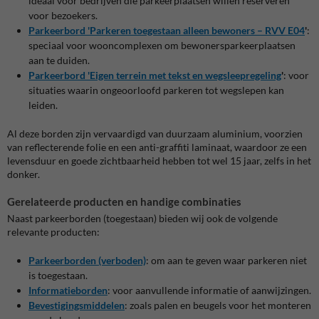
ideaal voor bedrijven die parkeerplaatsen willen reserveren
voor bezoekers.
Parkeerbord 'Parkeren toegestaan alleen bewoners – RVV E04
'
:
speciaal voor wooncomplexen om bewonersparkeerplaatsen
aan te duiden.
Parkeerbord 'Eigen terrein met tekst en wegsleepregeling
'
: voor
situaties waarin ongeoorloofd parkeren tot wegslepen kan
leiden.
Al deze borden zijn vervaardigd van duurzaam aluminium, voorzien
van reflecterende folie en een anti-graffiti laminaat, waardoor ze een
levensduur en goede zichtbaarheid hebben tot wel 15 jaar, zelfs in het
donker.
Gerelateerde producten en handige combinaties
Naast parkeerborden (toegestaan) bieden wij ook de volgende
relevante producten:
Parkeerborden (verboden)
: om aan te geven waar parkeren niet
is toegestaan.
Informatieborden
: voor aanvullende informatie of aanwijzingen.
Bevestigingsmiddelen
: zoals palen en beugels voor het monteren