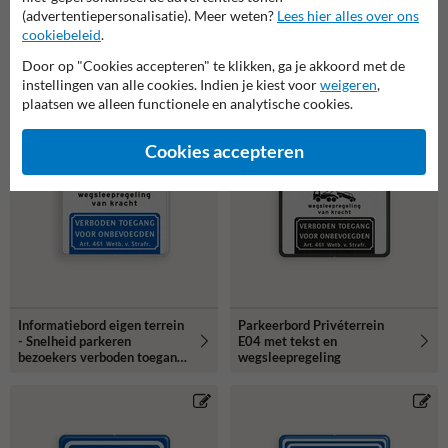
(advertentiepersonalisatie). Meer weten?
Lees hier alles over ons
cookiebeleid
.
Door op "Cookies accepteren" te klikken, ga je akkoord met de
instellingen van alle cookies. Indien je kiest voor
weigeren
,
plaatsen we alleen functionele en analytische cookies.
Cookies accepteren
Informatiebord eigen terrein
Parkeerbord Privéterrein
- Snelheid parkeren
E04 met tekst en
bezoekers verboden toegang
wegsleepregeling
- reflecterend