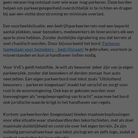
geen verwarring ontstaat over wie waar mag parkeren. Deze borden
helpen om parkeergelegenheid overzichtelijk in te richten en dragen
bij aan een vlotte doorstroming en minimale overlast.
Een voorbeeldsituatie: een bedrijfsparkeerterrein met een beperkt
aantal plekken, waar bezoekers, medewerkers én leveranciers elk een
aparte zone hebben. Zonder duidelijke signalering zou dat terrein al
snel chaotisch worden. Door bijvoorbeeld het bord
‘Parkeren
toegestaan voor bezoekers – bedrijfsnaam’
te gebruiken, voorkom je
misverstanden en kun je handhaven indien nodig.
Voor VvE’s geldt hetzelfde. Je wilt als bewoner zeker zijn van je eigen
parkeerplek, zonder dat bezoekers of derden zomaar hun auto
neerzetten. Een eigen parkeerbord met tekst zoals “Uitsluitend
bewoners – parkeren toegestaan” maakt het verschil en zorgt voor
rust in de woonomgeving. Ook kan er gekozen worden voor
toevoegingen als “wegsleepregeling van kracht”, waarmee het bord
ook juridische waarde krijgt in het handhaven van regels.
Kortom: parkeerborden (toegestaan) bieden maatwerkoplossingen
voor elke situatie waar standaardborden tekortschieten, met als doel
maximale duidelijkheid en controle over het eigen terrein. Ze zijn
volledig personaliseerbaar qua tekst, pictogram en zelfs logo, zodat ze
perfect aansluiten bij jouw situatie.