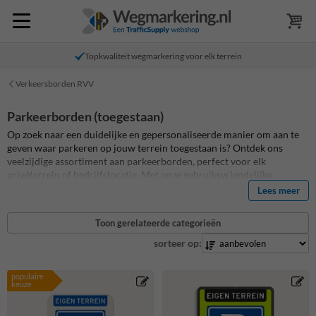
Topkwaliteit wegmarkering voor elk terrein
Verkeersborden RVV
Parkeerborden (toegestaan)
Op zoek naar een duidelijke en gepersonaliseerde manier om aan te
geven waar parkeren op jouw terrein toegestaan is? Ontdek ons
veelzijdige assortiment aan parkeerborden, perfect voor elk
privéterrein of bedrijfslocatie. Met onze gebruiksvriendelijke
SignEditor kun je jouw parkeerborden volledig naar wens ontwerpen.
Lees meer
Of je nou een eenvoudig parkeerbord nodig hebt, of specifieke
voorwaarden zoals 'gereserveerd voor bewoners' wilt aangeven, bij
Toon gerelateerde categorieën
ons vind je 100% de perfecte oplossing. Ontwerp en bestel vandaag
nog jouw unieke parkeerborden en zorg voor heldere communicatie
sorteer op:
over de parkeerregels op het terrein.
populaire
keuze