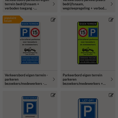
terrein bedrijfsnaam +
bedrijfsnaam,
verboden toegang -
wegsleepregeling + verboden
reflecterend
toegang - reflecterend
populaire
keuze
Verkeersbord eigen terrein -
Parkeerbord eigen terrein
parkeren
parkeren
bezoekers/medewerkers -
bezoekers/medewerkers +
wegsleepregeling - verboden
A01-15 - reflecterend
toegang