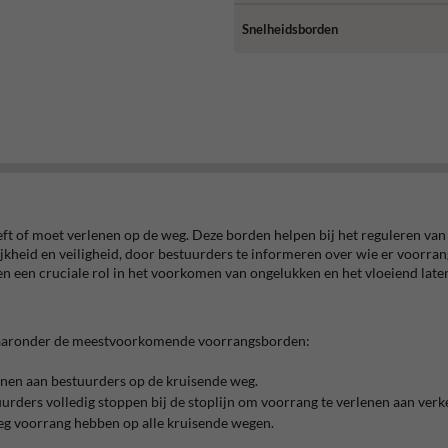
Snelheidsborden
t of moet verlenen op de weg. Deze borden helpen bij het reguleren van 
jkheid en veiligheid, door bestuurders te informeren over wie er voorran
en een cruciale rol in het voorkomen van ongelukken en het vloeiend late
, waaronder de meestvoorkomende voorrangsborden:
enen aan bestuurders op de kruisende weg.
uurders volledig stoppen bij de stoplijn om voorrang te verlenen aan ver
eg voorrang hebben op alle kruisende wegen.