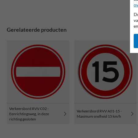
ov
Do
va
en
Gerelateerde producten
Verkeersbord RVV C02 -
Verkeersbord RVV A01-15 -
Eenrichtingsweg, in deze
Maximum snelheid 15 km/h
richting gesloten