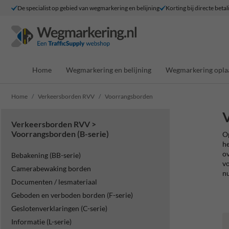
De specialist op gebied van wegmarkering en belijning
Korting bij directe betal
Home
Wegmarkering en belijning
Wegmarkering opla
Home
Verkeersborden RVV
Voorrangsborden
V
Verkeersborden RVV >
Voorrangsborden (B-serie)
Op
he
ov
Bebakening (BB-serie)
vo
Camerabewaking borden
nu
Documenten / lesmateriaal
Geboden en verboden borden (F-serie)
Geslotenverklaringen (C-serie)
Informatie (L-serie)