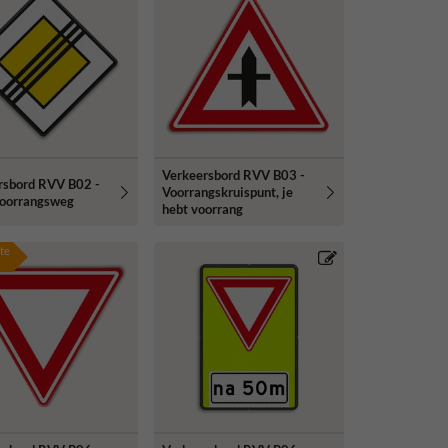
Verkeersbord RVV B03 -
rsbord RVV B02 -
Voorrangskruispunt, je
voorrangsweg
hebt voorrang
te