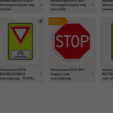
Verkeersbord RVV B04 -
Verkeersbord RVV B05 -
Verkee
Voorrangskruispunt weg
Voorrangskruispunt weg
Voorran
van links
van rechts
verlee
populaire
keuze
Verkeersbord RVV
Verkeersbord RVV B07 -
Verkee
B06OB503OB02f -
Stoppen voor
B07OB4
Voorrangsweg - FLUOR
voorrangsweg
voor v
met Kruising fietspad
FLUOR 
afstan