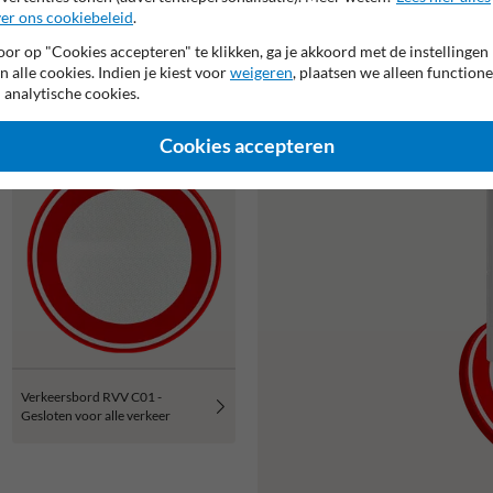
er ons cookiebeleid
.
or op "Cookies accepteren" te klikken, ga je akkoord met de instellingen
n alle cookies. Indien je kiest voor
weigeren
, plaatsen we alleen functione
 analytische cookies.
Of zocht je dit?
Cookies accepteren
Verkeersbord RVV C01 -
Gesloten voor alle verkeer