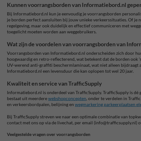
Kunnen voorrangsborden van Informatiebord.nl gepe
Bij Informatiebord.nl kun je eenvoudig je voorrangsborden personali
je borden perfect aansluiten bij jouw unieke verkeerssituaties. Of je
regelgeving, maar ook duidelijk en effectief communiceren met weggeb
toegelicht moeten worden aan weggebruikers.
Wat zijn de voordelen van voorrangsborden van Infor
Voorrangsborden van Informatiebord.nl onderscheiden zich door hun 
hoogwaardig en retro-reflecterend, wat betekent dat de borden ook '
UV-werend anti-graffiti beschermlaminaat, wat niet alleen bijdraag
Informatiebord.nl een levensduur die kan oplopen tot wel 20 jaar.
Kwaliteit en service van TrafficSupply
Informatiebord.nl is onderdeel van TrafficSupply. TrafficSupply is d
bestaat uit meerdere
webshopconcepten
, onder te verdelen in Traffi
en verkeersbordpalen, belijning en
wegmarkering parkeerplaatsen ele
Bij TrafficSupply streven we naar een optimale combinatie van topkw
contact met ons op via de livechat, per email (info@trafficsupply.nl)
Veelgestelde vragen over voorrangsborden