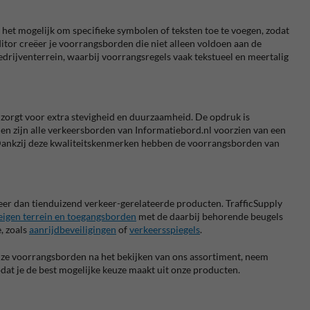
het mogelijk om specifieke symbolen of teksten toe te voegen, zodat
ditor creëer je voorrangsborden die niet alleen voldoen aan de
edrijventerrein, waarbij voorrangsregels vaak tekstueel en meertalig
zorgt voor extra stevigheid en duurzaamheid. De opdruk is
en zijn alle verkeersborden van Informatiebord.nl voorzien van een
. Dankzij deze kwaliteitskenmerken hebben de voorrangsborden van
meer dan tienduizend verkeer-gerelateerde producten. TrafficSupply
eigen terrein en toegangsborden
met de daarbij behorende beugels
, zoals
aanrijdbeveiligingen
of
verkeersspiegels
.
onze voorrangsborden na het bekijken van ons assortiment, neem
odat je de best mogelijke keuze maakt uit onze producten.