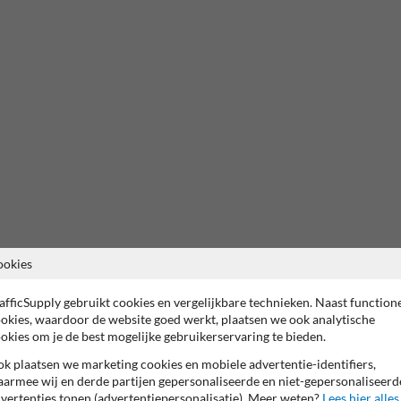
ookies
afficSupply gebruikt cookies en vergelijkbare technieken. Naast function
okies, waardoor de website goed werkt, plaatsen we ook analytische
okies om je de best mogelijke gebruikerservaring te bieden.
k plaatsen we marketing cookies en mobiele advertentie-identifiers,
armee wij en derde partijen gepersonaliseerde en niet-gepersonaliseerd
vertenties tonen (advertentiepersonalisatie). Meer weten?
Lees hier alles