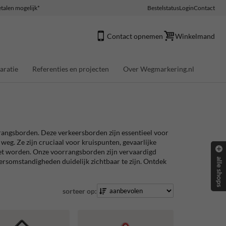
talen mogelijk*
Bestelstatus
Login
Contact
Contact opnemen
Winkelmand
aratie
Referenties en projecten
Over Wegmarkering.nl
rrangsborden. Deze verkeersborden zijn essentieel voor
eg. Ze zijn cruciaal voor kruispunten, gevaarlijke
et worden. Onze voorrangsborden zijn vervaardigd
alle shops
rsomstandigheden duidelijk zichtbaar te zijn. Ontdek
sorteer op: