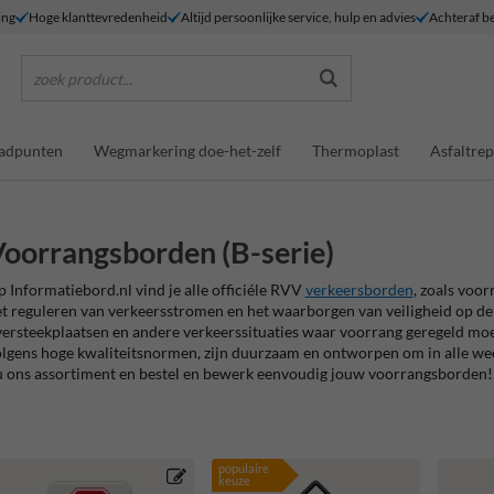
ing
Hoge klanttevredenheid
Altijd persoonlijke service, hulp en advies
Achteraf be
zoek product...
adpunten
Wegmarkering doe-het-zelf
Thermoplast
Asfaltrep
oorrangsborden (B-serie)
 Informatiebord.nl vind je alle officiéle RVV
verkeersborden
, zoals voo
t reguleren van verkeersstromen en het waarborgen van veiligheid op de w
ersteekplaatsen en andere verkeerssituaties waar voorrang geregeld mo
lgens hoge kwaliteitsnormen, zijn duurzaam en ontworpen om in alle wee
 ons assortiment en bestel en bewerk eenvoudig jouw voorrangsborden!
populaire
keuze