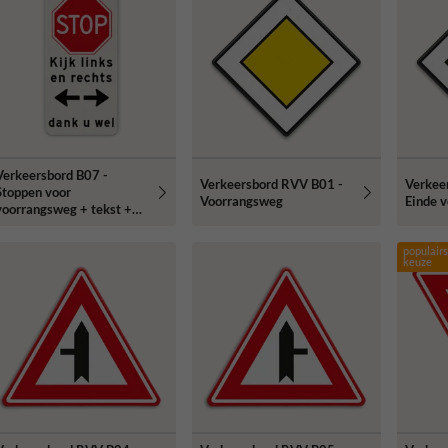
Verkeersbord B07 -
Verkeersbord RVV B01 -
Verkee
Stoppen voor
Voorrangsweg
Einde 
voorrangsweg + tekst +
OB0401 + tekst
populairs
keuze