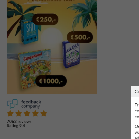
C
Tr
co
co
7062
reviews
Rating
9.4
Oo
wa
ad