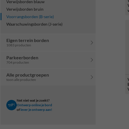
Verwijsborden blauw
Verwijsborden bruin
Voorrangsborden (B-serie)
Waarschuwingsborden (J-serie)
Eigen terrein borden
1083 producten
Parkeerborden
704 producten
Alle productgroepen
toon alle producten
Net niet wat je zoekt?
TIP!
Ontwerp online je bord
of
lever je ontwerp aan!