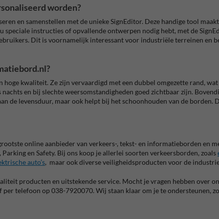
rsonaliseerd worden?
seren en samenstellen met de unieke SignEditor. Deze handige tool maakt 
 nu speciale instructies of opvallende ontwerpen nodig hebt, met de SignE
ruikers. Dit is voornamelijk interessant voor industriële terreinen en b
matiebord.nl?
hoge kwaliteit. Ze zijn vervaardigd met een dubbel omgezette rand, wat 
s nachts en bij slechte weersomstandigheden goed zichtbaar zijn. Bovendi
t aan de levensduur, maar ook helpt bij het schoonhouden van de borden
é grootste online aanbieder van verkeers-, tekst- en informatieborden en 
c, Parking en Safety. Bij ons koop je allerlei soorten verkeersborden, zoals
ktrische auto’s
, maar ook diverse veiligheidsproducten voor de industrie
aliteit producten en uitstekende service. Mocht je vragen hebben over 
 of per telefoon op 038-7920070. Wij staan klaar om je te ondersteunen, z