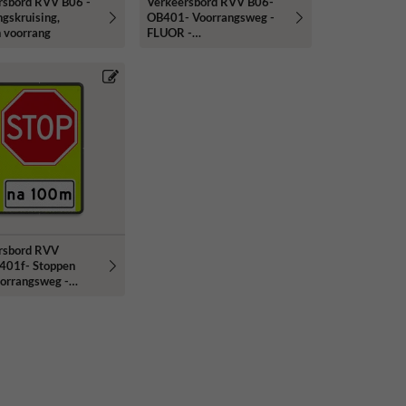
rsbord RVV B06 -
Verkeersbord RVV B06-
gskruising,
OB401- Voorrangsweg -
n voorrang
FLUOR -
afstandsaanduiding
rsbord RVV
01f- Stoppen
oorrangsweg -
-
dsaanduiding