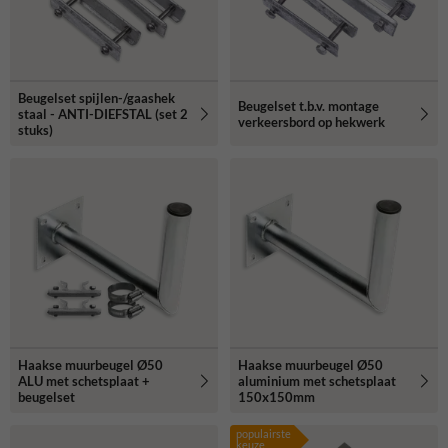
Beugelset spijlen-/gaashek
Beugelset t.b.v. montage
staal - ANTI-DIEFSTAL (set 2
verkeersbord op hekwerk
stuks)
Haakse muurbeugel Ø50
Haakse muurbeugel Ø50
ALU met schetsplaat +
aluminium met schetsplaat
beugelset
150x150mm
populairste
keuze