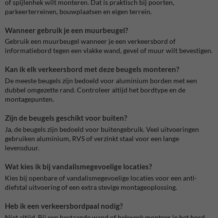
of spijlenhek wilt monteren. Dat is praktisch bij poorten,
parkeerterreinen, bouwplaatsen en eigen terrein.
Wanneer gebruik je een muurbeugel?
Gebruik een muurbeugel wanneer je een verkeersbord of
informatiebord tegen een vlakke wand, gevel of muur wilt bevestigen.
Kan ik elk verkeersbord met deze beugels monteren?
De meeste beugels zijn bedoeld voor aluminium borden met een
dubbel omgezette rand. Controleer altijd het bordtype en de
montagepunten.
Zijn de beugels geschikt voor buiten?
Ja, de beugels zijn bedoeld voor buitengebruik. Veel uitvoeringen
gebruiken aluminium, RVS of verzinkt staal voor een lange
levensduur.
Wat kies ik bij vandalismegevoelige locaties?
Kies bij openbare of vandalismegevoelige locaties voor een anti-
diefstal uitvoering of een extra stevige montageoplossing.
Heb ik een verkeersbordpaal nodig?
Niet altijd. Bij een bestaande wand of hekwerk monteer je het bord