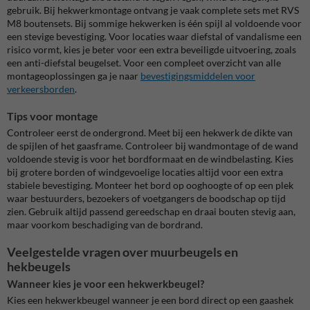
gebruik. Bij hekwerkmontage ontvang je vaak complete sets met RVS
M8 boutensets. Bij sommige hekwerken is één spijl al voldoende voor
een stevige bevestiging. Voor locaties waar diefstal of vandalisme een
risico vormt, kies je beter voor een extra beveiligde uitvoering, zoals
een anti-diefstal beugelset. Voor een compleet overzicht van alle
montageoplossingen ga je naar
bevestigingsmiddelen voor
verkeersborden
.
Tips voor montage
Controleer eerst de ondergrond. Meet bij een hekwerk de dikte van
de spijlen of het gaasframe. Controleer bij wandmontage of de wand
voldoende stevig is voor het bordformaat en de windbelasting. Kies
bij grotere borden of windgevoelige locaties altijd voor een extra
stabiele bevestiging. Monteer het bord op ooghoogte of op een plek
waar bestuurders, bezoekers of voetgangers de boodschap op tijd
zien. Gebruik altijd passend gereedschap en draai bouten stevig aan,
maar voorkom beschadiging van de bordrand.
Veelgestelde vragen over muurbeugels en
hekbeugels
Wanneer kies je voor een hekwerkbeugel?
Kies een hekwerkbeugel wanneer je een bord direct op een gaashek