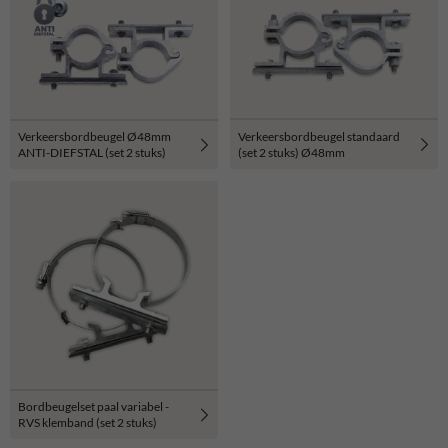
Verkeersbordbeugel standaard
Verkeersbordbeugel Ø48mm
(set 2 stuks) Ø48mm
ANTI-DIEFSTAL (set 2 stuks)
Bordbeugelset paal variabel -
RVS klemband (set 2 stuks)