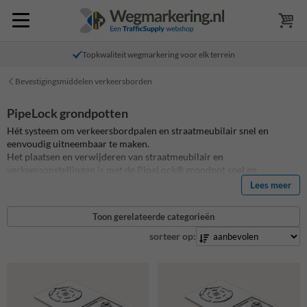
Topkwaliteit wegmarkering voor elk terrein
Bevestigingsmiddelen verkeersborden
PipeLock grondpotten
Hét systeem om verkeersbordpalen en straatmeubilair snel en
eenvoudig uitneembaar te maken.
Het plaatsen en verwijderen van straatmeubilair en
verkeersopstellingen is met de PipeLock® grondpot snel en
eenvoudig uit te voeren, denk bijvoorbeeld aan onderhoud,
Lees meer
evenementen of vervanging na schade.
Toon gerelateerde categorieën
PipeLock® bodemhulzen worden vooral ingezet bij middengeleiders,
parkeerpalen, hekwerken, verkiezingsborden, vlaggenmasten,
sorteer op:
straatnaamborden, kerstverlichting, parkbanken, afvalbakken,
speeltoestellen, fietsenrekken, hekwerken, informatieborden enz.