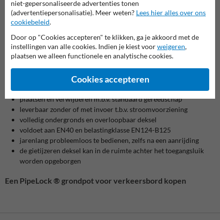
Verkeersbordbeugel standaard
niet-gepersonaliseerde advertenties tonen
(set 2 stuks) Ø48mm
(advertentiepersonalisatie). Meer weten?
Lees hier alles over ons
cookiebeleid
.
Door op "Cookies accepteren" te klikken, ga je akkoord met de
instellingen van alle cookies. Indien je kiest voor
weigeren
,
PipeLock grondpotten
plaatsen we alleen functionele en analytische cookies.
Cookies accepteren
Unieke eigenschappen en voordelen van PipeLock grondpotten
plaatsen en verwijderen m.b.v. standaard gereedschap
leverbaar zonder of met invoer t.b.v. stroomvoorziening
volledig ondergronds en overloopbaar deksel
voldoet aan EN40 en belastingklasse EN124-B125
jarenlang probleemloos te bedienen, zelfs na een aanrijding
de gietijzeren deksel kan in de ruimte achter het toegangsluik
worden opgeborgen
Een PipeLock ® grondpot voor verkeersbord kopen