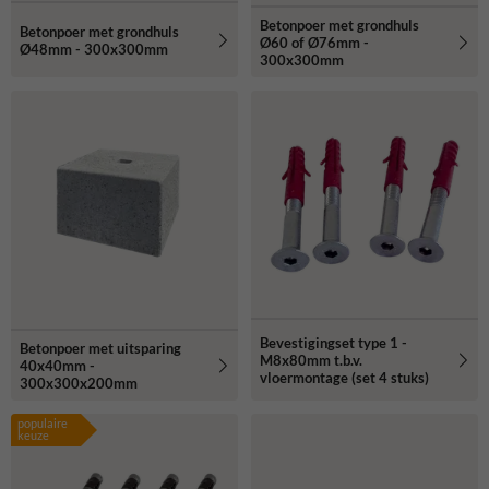
Betonpoer met grondhuls
Betonpoer met grondhuls
Ø60 of Ø76mm -
Ø48mm - 300x300mm
300x300mm
Bevestigingset type 1 -
Betonpoer met uitsparing
M8x80mm t.b.v.
40x40mm -
vloermontage (set 4 stuks)
300x300x200mm
populaire
keuze