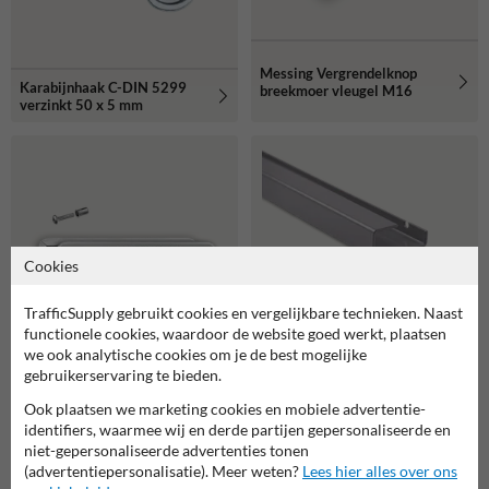
Messing Vergrendelknop
Karabijnhaak C-DIN 5299
breekmoer vleugel M16
verzinkt 50 x 5 mm
Cookies
TrafficSupply gebruikt cookies en vergelijkbare technieken. Naast
functionele cookies, waardoor de website goed werkt, plaatsen
Montagestrip grijs RAL7042
we ook analytische cookies om je de best mogelijke
300mm - 22mm diep - extra
gebruikerservaring te bieden.
bevestigingspunt voor beugel
Montageset - Hekwerk
DUBBELZIJDIG
Ook plaatsen we marketing cookies en mobiele advertentie-
identifiers, waarmee wij en derde partijen gepersonaliseerde en
niet-gepersonaliseerde advertenties tonen
(advertentiepersonalisatie). Meer weten?
Lees hier alles over ons