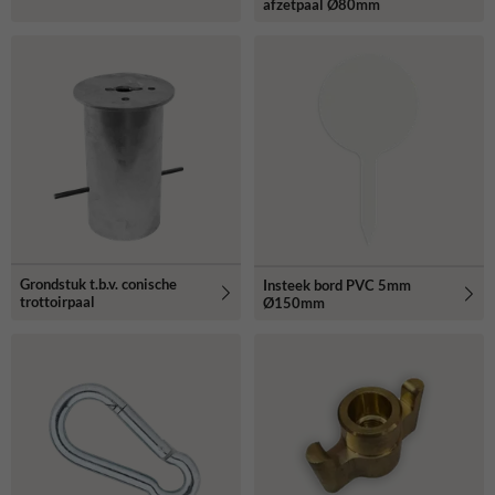
afzetpaal Ø80mm
Grondstuk t.b.v. conische
Insteek bord PVC 5mm
trottoirpaal
Ø150mm