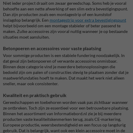
Niet ieder project draait om zwaar gereedschap. Soms heb je vooral
behoefte aan een nette afwerking of een slim extra bevestigingspunt.
Dan zijn producten zoals een montagestrip of een kunststof
inslagdop belangrijk. Een
montagestrip voor extra bevestigingspunt
helpt bijvoorbeeld om een montage stabieler of beter passend te
maken. Zulke accessoires zijn vooral nuttig wanneer je op bestaande
situaties moet aansluiten.
Betonpoeren en accessoires voor vaste plaatsing
Voor sommige producten is een stabiele fundering noodzakelijk. In
dat geval zijn betonpoeren of verwante accessoires onmisbaar.
Binnen deze categorie vind je meerdere betonoplossingen die
bedoeld zijn om palen of constructies stevig te plaatsen zonder dat je
maatwerkfundaties hoeft te maken. Dat maakt het werk niet alleen
sneller, maar ook consistenter.
Kwaliteit en praktisch gebruik
Gereedschappen en toebehoren worden vaak pas zichtbaar wanneer
ze ontbreken. Toch zijn ze essentieel voor een betrouwbare plaatsing.
Binnen het assortiment van Informatiebord.nl zie je bij meerdere
producten vaste kwaliteitskenmerken terug, zoals CE-markering,
Europese productie, weersbestendigheid en een focus op langdurig
gebruik. Dat is belangrijk, want ook een klein accessoire moet in de