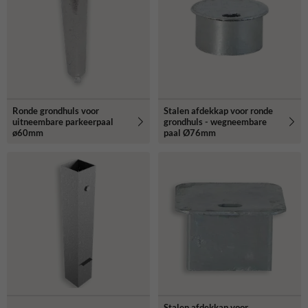
Ronde grondhuls voor
Stalen afdekkap voor ronde
uitneembare parkeerpaal
grondhuls - wegneembare
ø60mm
paal Ø76mm
Stalen afdekkap voor