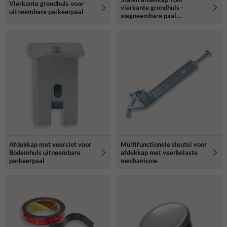
Vierkante grondhuls voor
vierkante grondhuls -
uitneembare parkeerpaal
wegneembare paal
70x70mm
Afdekkap met veerslot voor
Multifunctionele sleutel voor
Bodemhuls uitneembare
afdekkap met veerbelaste
parkeerpaal
mechanisme