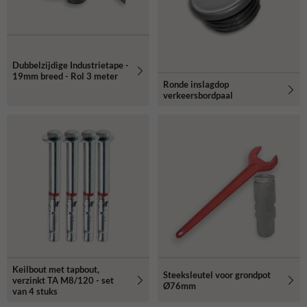
Dubbelzijdige Industrietape -
19mm breed - Rol 3 meter
Ronde inslagdop
verkeersbordpaal
Keilbout met tapbout,
Steeksleutel voor grondpot
verzinkt TA M8/120 - set
Ø76mm
van 4 stuks