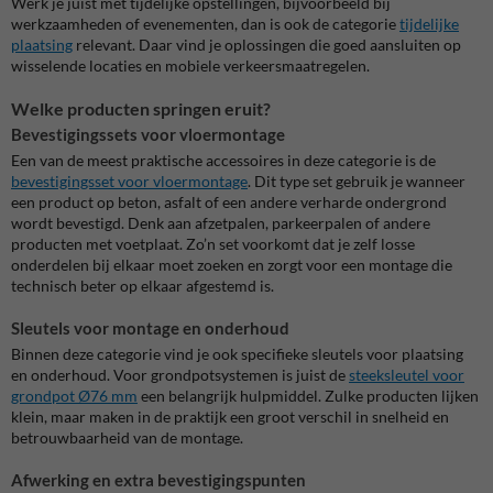
Werk je juist met tijdelijke opstellingen, bijvoorbeeld bij
werkzaamheden of evenementen, dan is ook de categorie
tijdelijke
plaatsing
relevant. Daar vind je oplossingen die goed aansluiten op
wisselende locaties en mobiele verkeersmaatregelen.
Welke producten springen eruit?
Bevestigingssets voor vloermontage
Een van de meest praktische accessoires in deze categorie is de
bevestigingsset voor vloermontage
. Dit type set gebruik je wanneer
een product op beton, asfalt of een andere verharde ondergrond
wordt bevestigd. Denk aan afzetpalen, parkeerpalen of andere
producten met voetplaat. Zo’n set voorkomt dat je zelf losse
onderdelen bij elkaar moet zoeken en zorgt voor een montage die
technisch beter op elkaar afgestemd is.
Sleutels voor montage en onderhoud
Binnen deze categorie vind je ook specifieke sleutels voor plaatsing
en onderhoud. Voor grondpotsystemen is juist de
steeksleutel voor
grondpot Ø76 mm
een belangrijk hulpmiddel. Zulke producten lijken
klein, maar maken in de praktijk een groot verschil in snelheid en
betrouwbaarheid van de montage.
Afwerking en extra bevestigingspunten