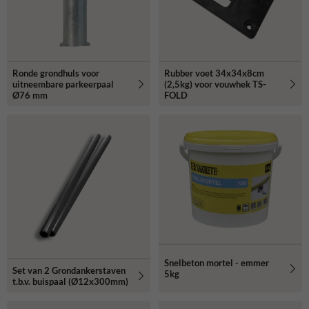
Ronde grondhuls voor
Rubber voet 34x34x8cm
uitneembare parkeerpaal
(2,5kg) voor vouwhek TS-
Ø76 mm
FOLD
Snelbeton mortel - emmer
Set van 2 Grondankerstaven
5kg
t.b.v. buispaal (Ø12x300mm)