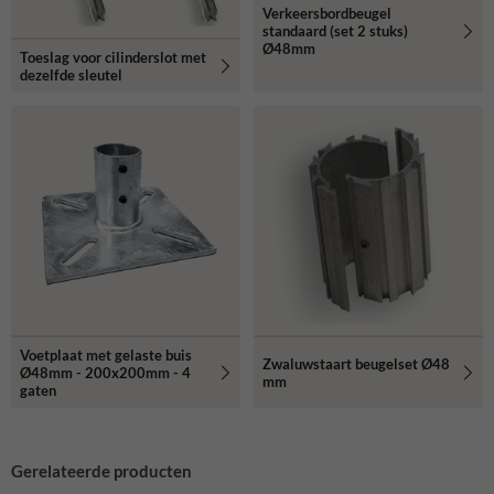
Verkeersbordbeugel
standaard (set 2 stuks)
Ø48mm
Toeslag voor cilinderslot met
dezelfde sleutel
Voetplaat met gelaste buis
Zwaluwstaart beugelset Ø48
Ø48mm - 200x200mm - 4
mm
gaten
Gerelateerde producten