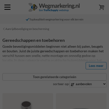
Topkwaliteit wegmarkering voor elk terrein
Aanrijdbeveiliging en bescherming
Gereedschappen en toebehoren
Goede bevestigingsmiddelen beginnen niet alleen bij palen, beugels
en bouten. Juist de juiste gereedschappen en toebehoren maken het
verschil tussen een snelle, nette montage en onnodig gedoe op
locatie. In deze categorie vind je praktische hulpmiddelen voor het
plaatsen, vastzetten, afwerken, onderhouden en beveiligen van
Lees meer
verkeersborden, afzetpalen en andere terreinproducten. Denk aan
sleutels voor grondpotsystemen, bevestigingssets voor vloermontage,
Toon gerelateerde categorieën
anti-diefstal gereedschap, montagestrips, betonpoeren en kleine
accessoires die ervoor zorgen dat een plaatsing technisch klopt en
sorteer op:
langdurig goed blijft functioneren.