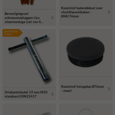
Kunststof bakendeksel voor
vluchtheuvelbaken -
Bevestigingsset
Ø48/76mm
schroeven/pluggen t.b.v.
vloermontage (set van 4
stuks)
populairste
keuze
Kunststof Inslagdop Ø76mm
- zwart
Driekantsleutel 19 mm M10
standaard DIN22417