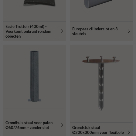
Essie Trottoir (400ml) -
Europees cilinderslot en 3
Voorkomt onkruid rondom
sleutels
objecten
Grondhuls staal voor palen
Grondstuk staal
Ø60/76mm - zonder slot
Ø200x300mm voor flexibele