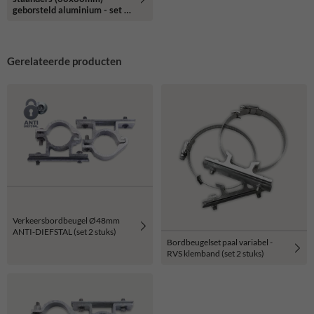
geborsteld aluminium - set 2
stuks
Gerelateerde producten
Verkeersbordbeugel Ø48mm
ANTI-DIEFSTAL (set 2 stuks)
Bordbeugelset paal variabel -
RVS klemband (set 2 stuks)