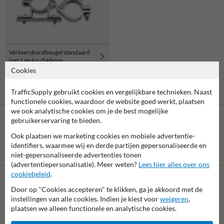
Verkeersbordbeugel standaard
(set 2 stuks) Ø48mm
Cookies
TrafficSupply gebruikt cookies en vergelijkbare technieken. Naast
functionele cookies, waardoor de website goed werkt, plaatsen
we ook analytische cookies om je de best mogelijke
gebruikerservaring te bieden.
Ook plaatsen we marketing cookies en mobiele advertentie-
identifiers, waarmee wij en derde partijen gepersonaliseerde en
Betaling achteraf
niet-gepersonaliseerde advertenties tonen
is mogelijk
(advertentiepersonalisatie). Meer weten?
Lees hier alles over ons
cookiebeleid
.
Door op "Cookies accepteren" te klikken, ga je akkoord met de
Neem contact met ons op
instellingen van alle cookies. Indien je kiest voor
weigeren
,
Wij zijn op werkdagen (van 8.00 tot 17.00) te bereiken op 038-
plaatsen we alleen functionele en analytische cookies.
7920070.
Vragen? Stuur een e-mail naar
info@trafficsupply.nl
of vul het