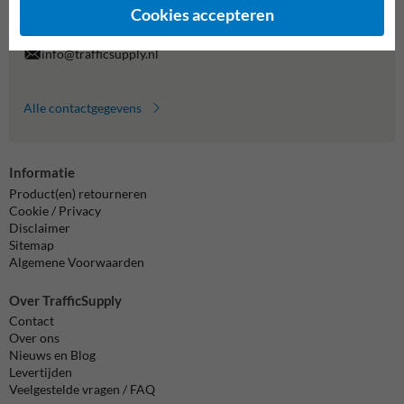
Cookies accepteren
formulier in en we reageren zo spoedig mogelijk.
info@trafficsupply.nl
Alle contactgegevens
Informatie
Product(en) retourneren
Cookie / Privacy
Disclaimer
Sitemap
Algemene Voorwaarden
Over TrafficSupply
Contact
Over ons
Nieuws en Blog
Levertijden
Veelgestelde vragen / FAQ